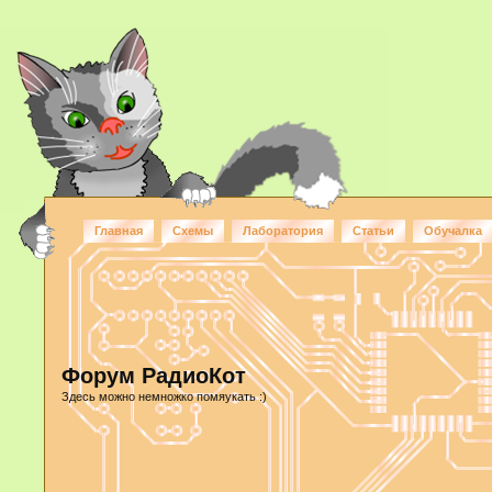
Главная
Схемы
Лаборатория
Статьи
Обучалка
Форум РадиоКот
Здесь можно немножко помяукать :)