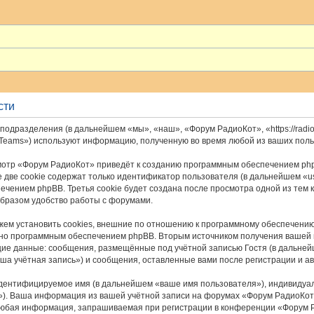
сти
подразделения (в дальнейшем «мы», «наш», «Форум РадиоКот», «https://radio
 Teams») используют информацию, полученную во время любой из ваших пол
отр «Форум РадиоКот» приведёт к созданию программным обеспечением php
 две cookie содержат только идентификатор пользователя (в дальнейшем «u
печением phpBB. Третья cookie будет создана после просмотра одной из тем
бразом удобство работы с форумами.
м установить cookies, внешние по отношению к программному обеспечению p
ьно программным обеспечением phpBB. Вторым источником получения вашей
щие данные: сообщения, размещённые под учётной записью Гостя (в дальне
ша учётная запись») и сообщения, оставленные вами после регистрации и а
идентифицируемое имя (в дальнейшем «ваше имя пользователя»), индивидуа
il»). Ваша информация из вашей учётной записи на форумах «Форум РадиоКо
Любая информация, запрашиваемая при регистрации в конференции «Форум Р