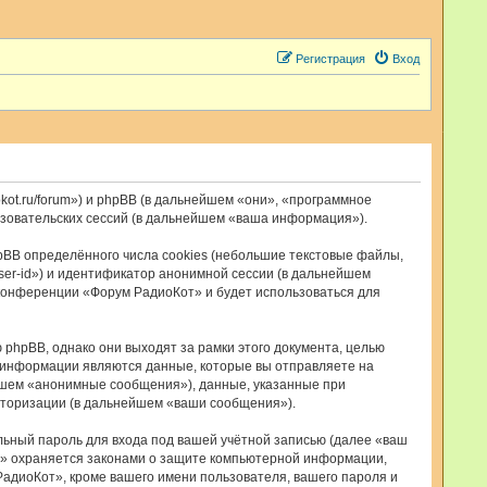
Регистрация
Вход
kot.ru/forum») и phpBB (в дальнейшем «они», «программное
ьзовательских сессий (в дальнейшем «ваша информация»).
BB определённого числа cookies (небольшие текстовые файлы,
ser-id») и идентификатор анонимной сессии (в дальнейшем
 конференции «Форум РадиоКот» и будет использоваться для
hpBB, однако они выходят за рамки этого документа, целью
 информации являются данные, которые вы отправляете на
йшем «анонимные сообщения»), данные, указанные при
вторизации (в дальнейшем «ваши сообщения»).
льный пароль для входа под вашей учётной записью (далее «ваш
т» охраняется законами о защите компьютерной информации,
адиоКот», кроме вашего имени пользователя, вашего пароля и