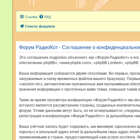
Ссылки
FAQ
Список форумов
Форум РадиоКот - Соглашение о конфиденциально
Это соглашение подробно объясняет, как «Форум РадиоКот» и его 
обеспечение phpBB», «www.phpbb.com», «phpBB Limited», «phpBB
Ваша информация собирается двумя способами. Во-первых, просм
загружаемые в папку временных файлов вашего браузера). Первые
«session-id»), автоматически присвоенные вам программным обес
хранения информации о прочтённых вами темах, повышая таким о
Также во время просмотра конференции «Форум РадиоКот» мы може
которого является рассмотрение страниц, созданных исключител
форум. Этими данными могут быть, но не исчерпываются, следую
регистрации в конференции «Форум РадиоКот» (в дальнейшем «ва
Ваша учётная запись будет содержать, как минимум, однозначно 
пароль») и реальный адрес email (в дальнейшем «ваш адрес ema
применяемыми в стране, предоставляющей нам услуги хостинга. 