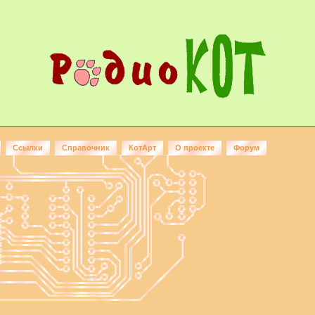
Ссылки
Справочник
КотАрт
О проекте
Форум