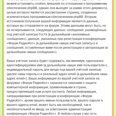
можем установить cookies, внешние по отношению к программному
обеспечению phpBB, однако они выходят за рамки этого документа,
целью которого является рассмотрение страниц, созданных
исключительно программным обеспечением phpBB. Вторым
источником получения вашей информации являются данные,
которые вы отправляете на форум. Этими данными могут быть, но
не исчерпываются, следующие данные: сообщения, размещённые
под учётной записью Гостя (в дальнейшем «анонимные
сообщения»), данные, указанные при регистрации в конференции
«Форум РадиоКот» (в дальнейшем «ваша учётная запись») и
сообщения, оставленные вами после регистрации и авторизации (в
дальнейшем «ваши сообщения»).
Ваша учётная запись будет содержать, как минимум, однозначно
идентифицируемое имя (в дальнейшем «ваше имя пользователя»),
индивидуальный пароль для входа под вашей учётной записью
(далее «ваш пароль») и реальный адрес email (в дальнейшем «ваш
адрес email»). Ваша информация из вашей учётной записи на
форумах «Форум РадиоКот» охраняется законами о защите
компьютерной информации, применяемыми в стране,
предоставляющей нам услуги хостинга. Любая информация,
запрашиваемая при регистрации в конференции «Форум
РадиоКот», кроме вашего имени пользователя, вашего пароля и
вашего адреса email, может быть как необходимой, так и
необязательной ко вводу, на усмотрение администрации
конференции «Форум РадиоКот». В любом случае у вас есть