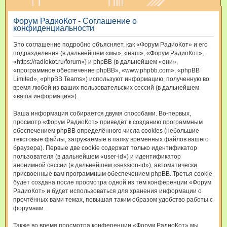
и
Форум РадиоКот - Соглашение о
с
конфиденциальности
к
Это соглашение подробно объясняет, как «Форум РадиоКот» и его
подразделения (в дальнейшем «мы», «наш», «Форум РадиоКот»,
«https://radiokot.ru/forum») и phpBB (в дальнейшем «они»,
«программное обеспечение phpBB», «www.phpbb.com», «phpBB
Limited», «phpBB Teams») используют информацию, полученную во
время любой из ваших пользовательских сессий (в дальнейшем
«ваша информация»).
Ваша информация собирается двумя способами. Во-первых,
просмотр «Форум РадиоКот» приведёт к созданию программным
обеспечением phpBB определённого числа cookies (небольшие
текстовые файлы, загружаемые в папку временных файлов вашего
браузера). Первые две cookie содержат только идентификатор
пользователя (в дальнейшем «user-id») и идентификатор
анонимной сессии (в дальнейшем «session-id»), автоматически
присвоенные вам программным обеспечением phpBB. Третья cookie
будет создана после просмотра одной из тем конференции «Форум
РадиоКот» и будет использоваться для хранения информации о
прочтённых вами темах, повышая таким образом удобство работы с
форумами.
Также во время просмотра конференции «Форум РадиоКот» мы