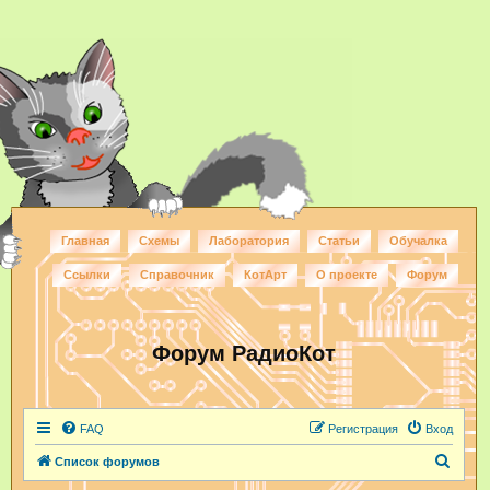
Главная
Схемы
Лаборатория
Статьи
Обучалка
Ссылки
Справочник
КотАрт
О проекте
Форум
Форум РадиоКот
FAQ
Регистрация
Вход
П
Список форумов
о