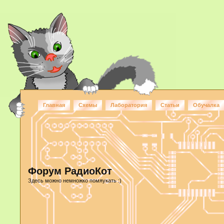
Главная
Схемы
Лаборатория
Статьи
Обучалка
Форум РадиоКот
Здесь можно немножко помяукать :)