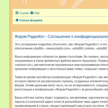
Ссылки
FAQ
Список форумов
Форум РадиоКот - Соглашение о конфиденциально
Это соглашение подробно объясняет, как «Форум РадиоКот» и его 
обеспечение phpBB», «www.phpbb.com», «phpBB Limited», «phpBB
Ваша информация собирается двумя способами. Во-первых, просм
загружаемые в папку временных файлов вашего браузера). Первые
«session-id»), автоматически присвоенные вам программным обес
хранения информации о прочтённых вами темах, повышая таким о
Также во время просмотра конференции «Форум РадиоКот» мы може
которого является рассмотрение страниц, созданных исключител
форум. Этими данными могут быть, но не исчерпываются, следую
регистрации в конференции «Форум РадиоКот» (в дальнейшем «ва
Ваша учётная запись будет содержать, как минимум, однозначно 
пароль») и реальный адрес email (в дальнейшем «ваш адрес ema
применяемыми в стране, предоставляющей нам услуги хостинга. 