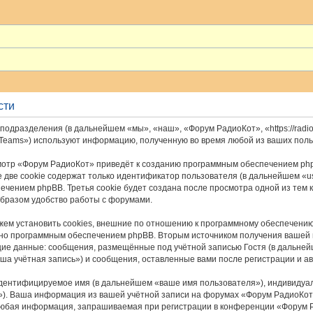
сти
подразделения (в дальнейшем «мы», «наш», «Форум РадиоКот», «https://radio
 Teams») используют информацию, полученную во время любой из ваших пол
отр «Форум РадиоКот» приведёт к созданию программным обеспечением php
 две cookie содержат только идентификатор пользователя (в дальнейшем «u
печением phpBB. Третья cookie будет создана после просмотра одной из тем
бразом удобство работы с форумами.
м установить cookies, внешние по отношению к программному обеспечению p
ьно программным обеспечением phpBB. Вторым источником получения вашей
щие данные: сообщения, размещённые под учётной записью Гостя (в дальне
ша учётная запись») и сообщения, оставленные вами после регистрации и а
идентифицируемое имя (в дальнейшем «ваше имя пользователя»), индивидуа
il»). Ваша информация из вашей учётной записи на форумах «Форум РадиоКо
Любая информация, запрашиваемая при регистрации в конференции «Форум Р