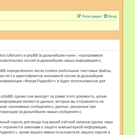
Регистрация
Вход
kot.ru/forum») и phpBB (в дальнейшем «они», «программное
ьзовательских сессий (в дальнейшем «ваша информация»).
BB определённого числа cookies (небольшие текстовые файлы,
ser-id») и идентификатор анонимной сессии (в дальнейшем
 конференции «Форум РадиоКот» и будет использоваться для
hpBB, однако они выходят за рамки этого документа, целью
 информации являются данные, которые вы отправляете на
йшем «анонимные сообщения»), данные, указанные при
вторизации (в дальнейшем «ваши сообщения»).
льный пароль для входа под вашей учётной записью (далее «ваш
т» охраняется законами о защите компьютерной информации,
адиоКот», кроме вашего имени пользователя, вашего пароля и