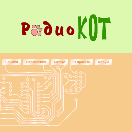
Ссылки
Справочник
КотАрт
О проекте
Форум