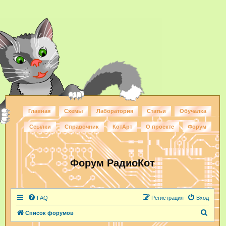
Главная
Схемы
Лаборатория
Статьи
Обучалка
Ссылки
Справочник
КотАрт
О проекте
Форум
Форум РадиоКот
FAQ
Регистрация
Вход
П
Список форумов
о