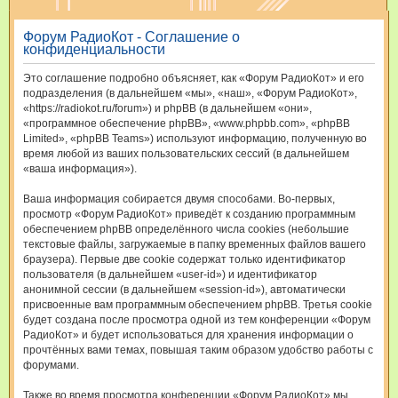
и
Форум РадиоКот - Соглашение о
с
конфиденциальности
к
Это соглашение подробно объясняет, как «Форум РадиоКот» и его
подразделения (в дальнейшем «мы», «наш», «Форум РадиоКот»,
«https://radiokot.ru/forum») и phpBB (в дальнейшем «они»,
«программное обеспечение phpBB», «www.phpbb.com», «phpBB
Limited», «phpBB Teams») используют информацию, полученную во
время любой из ваших пользовательских сессий (в дальнейшем
«ваша информация»).
Ваша информация собирается двумя способами. Во-первых,
просмотр «Форум РадиоКот» приведёт к созданию программным
обеспечением phpBB определённого числа cookies (небольшие
текстовые файлы, загружаемые в папку временных файлов вашего
браузера). Первые две cookie содержат только идентификатор
пользователя (в дальнейшем «user-id») и идентификатор
анонимной сессии (в дальнейшем «session-id»), автоматически
присвоенные вам программным обеспечением phpBB. Третья cookie
будет создана после просмотра одной из тем конференции «Форум
РадиоКот» и будет использоваться для хранения информации о
прочтённых вами темах, повышая таким образом удобство работы с
форумами.
Также во время просмотра конференции «Форум РадиоКот» мы