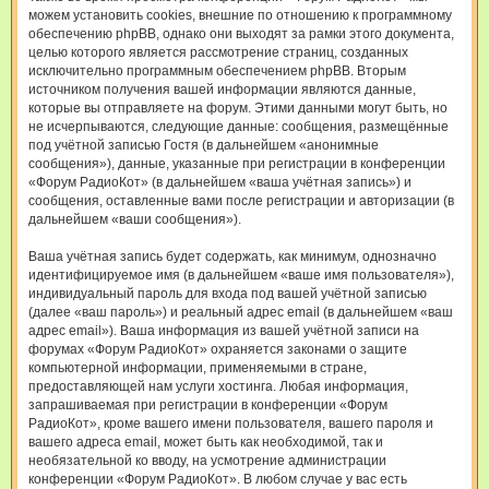
можем установить cookies, внешние по отношению к программному
обеспечению phpBB, однако они выходят за рамки этого документа,
целью которого является рассмотрение страниц, созданных
исключительно программным обеспечением phpBB. Вторым
источником получения вашей информации являются данные,
которые вы отправляете на форум. Этими данными могут быть, но
не исчерпываются, следующие данные: сообщения, размещённые
под учётной записью Гостя (в дальнейшем «анонимные
сообщения»), данные, указанные при регистрации в конференции
«Форум РадиоКот» (в дальнейшем «ваша учётная запись») и
сообщения, оставленные вами после регистрации и авторизации (в
дальнейшем «ваши сообщения»).
Ваша учётная запись будет содержать, как минимум, однозначно
идентифицируемое имя (в дальнейшем «ваше имя пользователя»),
индивидуальный пароль для входа под вашей учётной записью
(далее «ваш пароль») и реальный адрес email (в дальнейшем «ваш
адрес email»). Ваша информация из вашей учётной записи на
форумах «Форум РадиоКот» охраняется законами о защите
компьютерной информации, применяемыми в стране,
предоставляющей нам услуги хостинга. Любая информация,
запрашиваемая при регистрации в конференции «Форум
РадиоКот», кроме вашего имени пользователя, вашего пароля и
вашего адреса email, может быть как необходимой, так и
необязательной ко вводу, на усмотрение администрации
конференции «Форум РадиоКот». В любом случае у вас есть