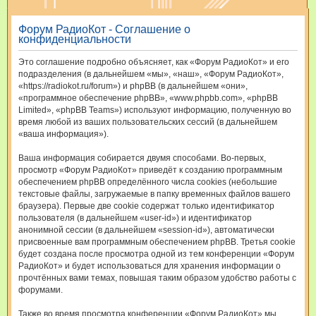
и
Форум РадиоКот - Соглашение о
с
конфиденциальности
к
Это соглашение подробно объясняет, как «Форум РадиоКот» и его
подразделения (в дальнейшем «мы», «наш», «Форум РадиоКот»,
«https://radiokot.ru/forum») и phpBB (в дальнейшем «они»,
«программное обеспечение phpBB», «www.phpbb.com», «phpBB
Limited», «phpBB Teams») используют информацию, полученную во
время любой из ваших пользовательских сессий (в дальнейшем
«ваша информация»).
Ваша информация собирается двумя способами. Во-первых,
просмотр «Форум РадиоКот» приведёт к созданию программным
обеспечением phpBB определённого числа cookies (небольшие
текстовые файлы, загружаемые в папку временных файлов вашего
браузера). Первые две cookie содержат только идентификатор
пользователя (в дальнейшем «user-id») и идентификатор
анонимной сессии (в дальнейшем «session-id»), автоматически
присвоенные вам программным обеспечением phpBB. Третья cookie
будет создана после просмотра одной из тем конференции «Форум
РадиоКот» и будет использоваться для хранения информации о
прочтённых вами темах, повышая таким образом удобство работы с
форумами.
Также во время просмотра конференции «Форум РадиоКот» мы