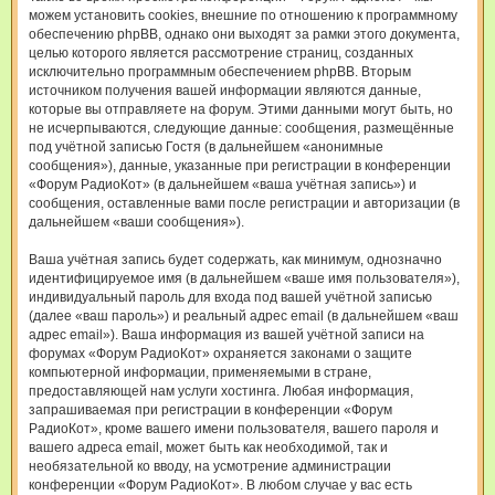
можем установить cookies, внешние по отношению к программному
обеспечению phpBB, однако они выходят за рамки этого документа,
целью которого является рассмотрение страниц, созданных
исключительно программным обеспечением phpBB. Вторым
источником получения вашей информации являются данные,
которые вы отправляете на форум. Этими данными могут быть, но
не исчерпываются, следующие данные: сообщения, размещённые
под учётной записью Гостя (в дальнейшем «анонимные
сообщения»), данные, указанные при регистрации в конференции
«Форум РадиоКот» (в дальнейшем «ваша учётная запись») и
сообщения, оставленные вами после регистрации и авторизации (в
дальнейшем «ваши сообщения»).
Ваша учётная запись будет содержать, как минимум, однозначно
идентифицируемое имя (в дальнейшем «ваше имя пользователя»),
индивидуальный пароль для входа под вашей учётной записью
(далее «ваш пароль») и реальный адрес email (в дальнейшем «ваш
адрес email»). Ваша информация из вашей учётной записи на
форумах «Форум РадиоКот» охраняется законами о защите
компьютерной информации, применяемыми в стране,
предоставляющей нам услуги хостинга. Любая информация,
запрашиваемая при регистрации в конференции «Форум
РадиоКот», кроме вашего имени пользователя, вашего пароля и
вашего адреса email, может быть как необходимой, так и
необязательной ко вводу, на усмотрение администрации
конференции «Форум РадиоКот». В любом случае у вас есть