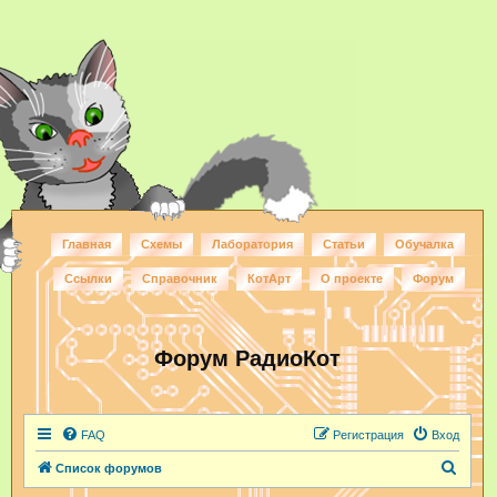
Главная
Схемы
Лаборатория
Статьи
Обучалка
Ссылки
Справочник
КотАрт
О проекте
Форум
Форум РадиоКот
FAQ
Регистрация
Вход
П
Список форумов
о