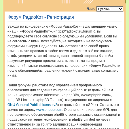
и
Язык:
с
Форум РадиоКот - Регистрация
к
Заходя на конференцию «Форум РадиоКот» (в дальнейшем «мы»,
«наш», «Форум РадиоКот», «https://radiokot.ru/forum»), вы
подтверждаете своё согласие со следующими условиями. Если вы
не согласны с ними, пожалуйста, не заходите и не пользуйтесь
форумами «Форум РадиоКот». Мы оставляем за собой право
изменять эти правила в любое время и сделаем всё возможное,
чтобы уведомить вас об этом, однако с вашей стороны было бы
разумным регулярно просматривать этот текст на предмет
изменений, так как использование конференции «Форум РадиоКот»
после обновления/исправления условий означает ваше согласие с
ними.
Наши форумы работают под управлением программного
обеспечения для создания конференций phpBB (в дальнейшем
«они», «программное обеспечение phpBB», «www.phpbb.com»,
«phpBB Limited», «phpBB Teams»), выпущенного по лицензии «
GNU General Public License v2
» (в дальнейшем «GPL»). Скачать его
можно по адресу
www.phpbb.com
. Ограничения лицензии GPL для
программного обеспечения phpBB строго связаны с организацией и
поддержкой интернет-конференций, и phpBB Limited не несёт
ответственности за то, что администрация конференций