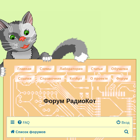
Главная
Схемы
Лаборатория
Статьи
Обучалка
Ссылки
Справочник
КотАрт
О проекте
Форум
Форум РадиоКот
FAQ
Вход
П
Список форумов
о