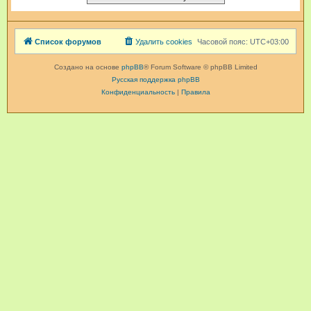
Список форумов
Удалить cookies
Часовой пояс:
UTC+03:00
Создано на основе
phpBB
® Forum Software © phpBB Limited
Русская поддержка phpBB
Конфиденциальность
|
Правила