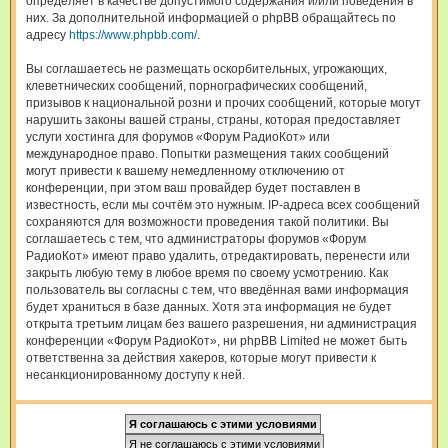
определяет в качестве допустимого содержания и/или поведения в
них. За дополнительной информацией о phpBB обращайтесь по
адресу
https://www.phpbb.com/
.
Вы соглашаетесь не размещать оскорбительных, угрожающих,
клеветнических сообщений, порнографических сообщений,
призывов к национальной розни и прочих сообщений, которые могут
нарушить законы вашей страны, страны, которая предоставляет
услуги хостинга для форумов «Форум РадиоКот» или
международное право. Попытки размещения таких сообщений
могут привести к вашему немедленному отключению от
конференции, при этом ваш провайдер будет поставлен в
известность, если мы сочтём это нужным. IP-адреса всех сообщений
сохраняются для возможности проведения такой политики. Вы
соглашаетесь с тем, что администраторы форумов «Форум
РадиоКот» имеют право удалить, отредактировать, перенести или
закрыть любую тему в любое время по своему усмотрению. Как
пользователь вы согласны с тем, что введённая вами информация
будет храниться в базе данных. Хотя эта информация не будет
открыта третьим лицам без вашего разрешения, ни администрация
конференции «Форум РадиоКот», ни phpBB Limited не может быть
ответственна за действия хакеров, которые могут привести к
несанкционированному доступу к ней.