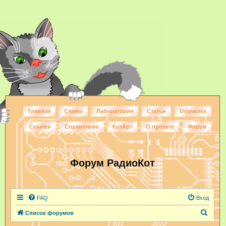
Главная
Схемы
Лаборатория
Статьи
Обучалка
Ссылки
Справочник
КотАрт
О проекте
Форум
Форум РадиоКот
FAQ
Вход
П
Список форумов
о