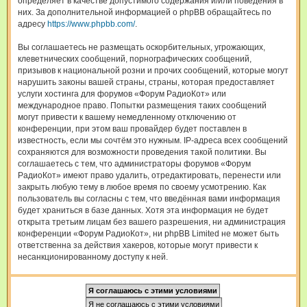
определяет в качестве допустимого содержания и/или поведения в
них. За дополнительной информацией о phpBB обращайтесь по
адресу
https://www.phpbb.com/
.
Вы соглашаетесь не размещать оскорбительных, угрожающих,
клеветнических сообщений, порнографических сообщений,
призывов к национальной розни и прочих сообщений, которые могут
нарушить законы вашей страны, страны, которая предоставляет
услуги хостинга для форумов «Форум РадиоКот» или
международное право. Попытки размещения таких сообщений
могут привести к вашему немедленному отключению от
конференции, при этом ваш провайдер будет поставлен в
известность, если мы сочтём это нужным. IP-адреса всех сообщений
сохраняются для возможности проведения такой политики. Вы
соглашаетесь с тем, что администраторы форумов «Форум
РадиоКот» имеют право удалить, отредактировать, перенести или
закрыть любую тему в любое время по своему усмотрению. Как
пользователь вы согласны с тем, что введённая вами информация
будет храниться в базе данных. Хотя эта информация не будет
открыта третьим лицам без вашего разрешения, ни администрация
конференции «Форум РадиоКот», ни phpBB Limited не может быть
ответственна за действия хакеров, которые могут привести к
несанкционированному доступу к ней.