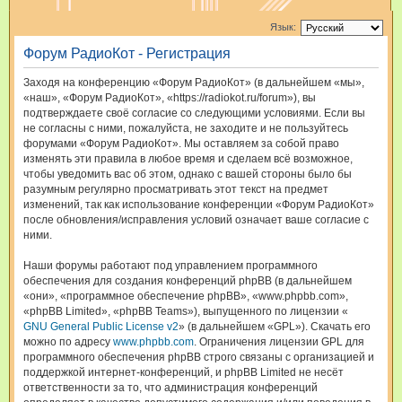
и
Язык:
с
Форум РадиоКот - Регистрация
к
Заходя на конференцию «Форум РадиоКот» (в дальнейшем «мы»,
«наш», «Форум РадиоКот», «https://radiokot.ru/forum»), вы
подтверждаете своё согласие со следующими условиями. Если вы
не согласны с ними, пожалуйста, не заходите и не пользуйтесь
форумами «Форум РадиоКот». Мы оставляем за собой право
изменять эти правила в любое время и сделаем всё возможное,
чтобы уведомить вас об этом, однако с вашей стороны было бы
разумным регулярно просматривать этот текст на предмет
изменений, так как использование конференции «Форум РадиоКот»
после обновления/исправления условий означает ваше согласие с
ними.
Наши форумы работают под управлением программного
обеспечения для создания конференций phpBB (в дальнейшем
«они», «программное обеспечение phpBB», «www.phpbb.com»,
«phpBB Limited», «phpBB Teams»), выпущенного по лицензии «
GNU General Public License v2
» (в дальнейшем «GPL»). Скачать его
можно по адресу
www.phpbb.com
. Ограничения лицензии GPL для
программного обеспечения phpBB строго связаны с организацией и
поддержкой интернет-конференций, и phpBB Limited не несёт
ответственности за то, что администрация конференций