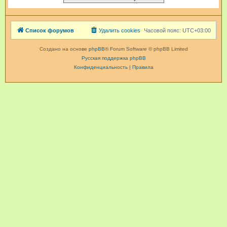
Список форумов
Удалить cookies
Часовой пояс:
UTC+03:00
Создано на основе
phpBB
® Forum Software © phpBB Limited
Русская поддержка phpBB
Конфиденциальность
|
Правила