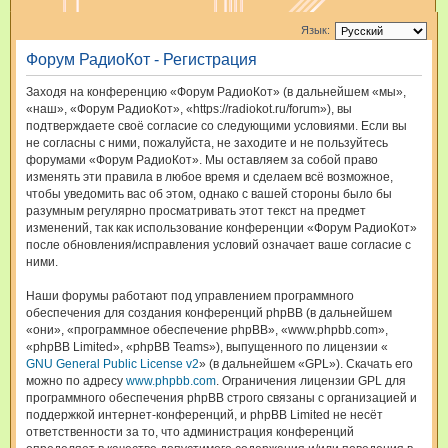
и
Язык:
с
Форум РадиоКот - Регистрация
к
Заходя на конференцию «Форум РадиоКот» (в дальнейшем «мы»,
«наш», «Форум РадиоКот», «https://radiokot.ru/forum»), вы
подтверждаете своё согласие со следующими условиями. Если вы
не согласны с ними, пожалуйста, не заходите и не пользуйтесь
форумами «Форум РадиоКот». Мы оставляем за собой право
изменять эти правила в любое время и сделаем всё возможное,
чтобы уведомить вас об этом, однако с вашей стороны было бы
разумным регулярно просматривать этот текст на предмет
изменений, так как использование конференции «Форум РадиоКот»
после обновления/исправления условий означает ваше согласие с
ними.
Наши форумы работают под управлением программного
обеспечения для создания конференций phpBB (в дальнейшем
«они», «программное обеспечение phpBB», «www.phpbb.com»,
«phpBB Limited», «phpBB Teams»), выпущенного по лицензии «
GNU General Public License v2
» (в дальнейшем «GPL»). Скачать его
можно по адресу
www.phpbb.com
. Ограничения лицензии GPL для
программного обеспечения phpBB строго связаны с организацией и
поддержкой интернет-конференций, и phpBB Limited не несёт
ответственности за то, что администрация конференций