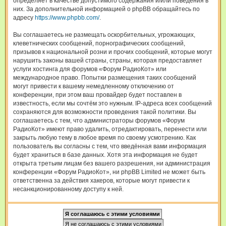
определяет в качестве допустимого содержания и/или поведения в
них. За дополнительной информацией о phpBB обращайтесь по
адресу
https://www.phpbb.com/
.
Вы соглашаетесь не размещать оскорбительных, угрожающих,
клеветнических сообщений, порнографических сообщений,
призывов к национальной розни и прочих сообщений, которые могут
нарушить законы вашей страны, страны, которая предоставляет
услуги хостинга для форумов «Форум РадиоКот» или
международное право. Попытки размещения таких сообщений
могут привести к вашему немедленному отключению от
конференции, при этом ваш провайдер будет поставлен в
известность, если мы сочтём это нужным. IP-адреса всех сообщений
сохраняются для возможности проведения такой политики. Вы
соглашаетесь с тем, что администраторы форумов «Форум
РадиоКот» имеют право удалить, отредактировать, перенести или
закрыть любую тему в любое время по своему усмотрению. Как
пользователь вы согласны с тем, что введённая вами информация
будет храниться в базе данных. Хотя эта информация не будет
открыта третьим лицам без вашего разрешения, ни администрация
конференции «Форум РадиоКот», ни phpBB Limited не может быть
ответственна за действия хакеров, которые могут привести к
несанкционированному доступу к ней.