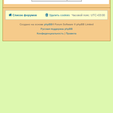
Список форумов
Удалить cookies
Часовой пояс:
UTC+03:00
Создано на основе
phpBB
® Forum Software © phpBB Limited
Русская поддержка phpBB
Конфиденциальность
|
Правила