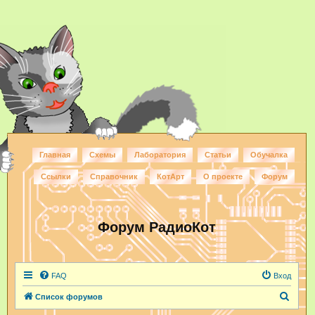
Главная
Схемы
Лаборатория
Статьи
Обучалка
Ссылки
Справочник
КотАрт
О проекте
Форум
Форум РадиоКот
FAQ
Вход
П
Список форумов
о