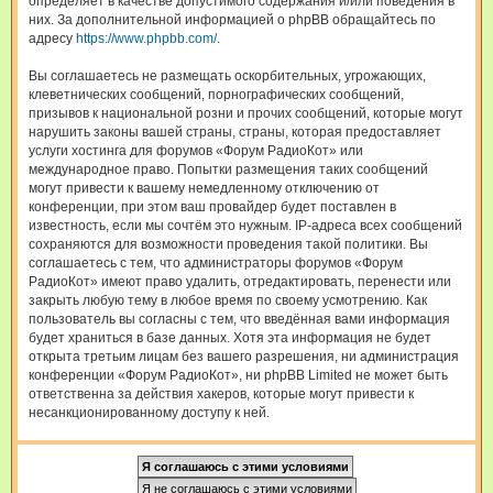
определяет в качестве допустимого содержания и/или поведения в
них. За дополнительной информацией о phpBB обращайтесь по
адресу
https://www.phpbb.com/
.
Вы соглашаетесь не размещать оскорбительных, угрожающих,
клеветнических сообщений, порнографических сообщений,
призывов к национальной розни и прочих сообщений, которые могут
нарушить законы вашей страны, страны, которая предоставляет
услуги хостинга для форумов «Форум РадиоКот» или
международное право. Попытки размещения таких сообщений
могут привести к вашему немедленному отключению от
конференции, при этом ваш провайдер будет поставлен в
известность, если мы сочтём это нужным. IP-адреса всех сообщений
сохраняются для возможности проведения такой политики. Вы
соглашаетесь с тем, что администраторы форумов «Форум
РадиоКот» имеют право удалить, отредактировать, перенести или
закрыть любую тему в любое время по своему усмотрению. Как
пользователь вы согласны с тем, что введённая вами информация
будет храниться в базе данных. Хотя эта информация не будет
открыта третьим лицам без вашего разрешения, ни администрация
конференции «Форум РадиоКот», ни phpBB Limited не может быть
ответственна за действия хакеров, которые могут привести к
несанкционированному доступу к ней.