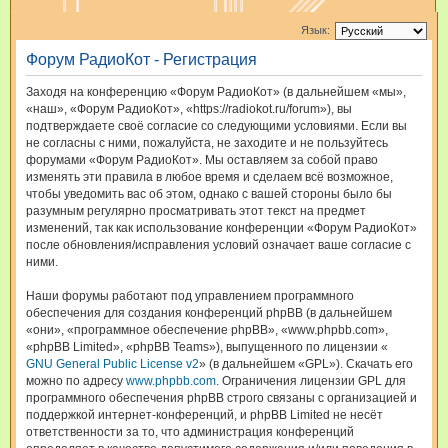
и
Язык:
с
Форум РадиоКот - Регистрация
к
Заходя на конференцию «Форум РадиоКот» (в дальнейшем «мы»,
«наш», «Форум РадиоКот», «https://radiokot.ru/forum»), вы
подтверждаете своё согласие со следующими условиями. Если вы
не согласны с ними, пожалуйста, не заходите и не пользуйтесь
форумами «Форум РадиоКот». Мы оставляем за собой право
изменять эти правила в любое время и сделаем всё возможное,
чтобы уведомить вас об этом, однако с вашей стороны было бы
разумным регулярно просматривать этот текст на предмет
изменений, так как использование конференции «Форум РадиоКот»
после обновления/исправления условий означает ваше согласие с
ними.
Наши форумы работают под управлением программного
обеспечения для создания конференций phpBB (в дальнейшем
«они», «программное обеспечение phpBB», «www.phpbb.com»,
«phpBB Limited», «phpBB Teams»), выпущенного по лицензии «
GNU General Public License v2
» (в дальнейшем «GPL»). Скачать его
можно по адресу
www.phpbb.com
. Ограничения лицензии GPL для
программного обеспечения phpBB строго связаны с организацией и
поддержкой интернет-конференций, и phpBB Limited не несёт
ответственности за то, что администрация конференций