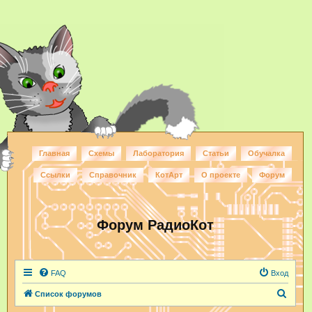
Главная
Схемы
Лаборатория
Статьи
Обучалка
Ссылки
Справочник
КотАрт
О проекте
Форум
Форум РадиоКот
FAQ
Вход
П
Список форумов
о