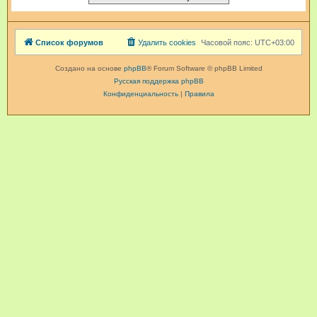
Список форумов
Удалить cookies
Часовой пояс:
UTC+03:00
Создано на основе
phpBB
® Forum Software © phpBB Limited
Русская поддержка phpBB
Конфиденциальность
|
Правила