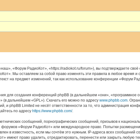
», «Форум РадиоКот», «https://radiokot.ru/forum»), вы подтверждаете своё
Кот». Мы оставляем за собой право изменять эти правила в любое время и с
текст на предмет изменений, так как использование конференции «Форум Ра
ия для создания конференций phpBB (в дальнейшем «они», «программное об
2
» (в дальнейшем «GPL»). Скачать его можно по адресу
www.phpbb.com
. Огра
й, и phpBB Limited не несёт ответственности за то, что администрация кон
айтесь по адресу
https://www.phpbb.com/
.
ветнических сообщений, порнографических сообщений, призывов к националь
для форумов «Форум РадиоКот» или международное право. Попытки размещени
влен в известность, если мы сочтём это нужным. IP-адреса всех сообщений 
т» имеют право удалить, отредактировать, перенести или закрыть любую тем