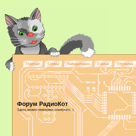
Главная
Схемы
Лаборатория
Статьи
Обучалка
Форум РадиоКот
Здесь можно немножко помяукать :)