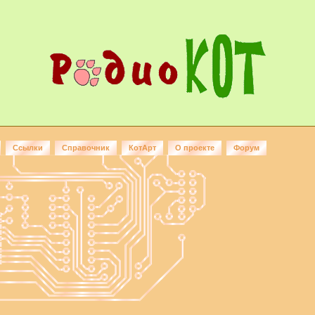
Ссылки
Справочник
КотАрт
О проекте
Форум