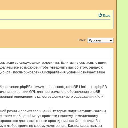
Вход
Язык:
 согласие со следующими условиями. Если вы не согласны с ними,
делаем всё возможное, чтобы уведомить вас об этом, однако с
диоКот» после обновления/исправления условий означает ваше
еспечение phpBB», «www.phpbb.com», «phpBB Limited», «phpBB
ничения лицензии GPL для программного обеспечения phpBB
ференций определяет в качестве допустимого содержания и/или
ной розни и прочих сообщений, которые могут нарушить законы
я таких сообщений могут привести к вашему немедленному
сохраняются для возможности проведения такой политики. Вы
у в любое время по своему усмотрению. Как пользователь вы