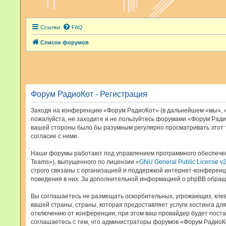
Ссылки
FAQ
Список форумов
Форум РадиоКот - Регистрация
Заходя на конференцию «Форум РадиоКот» (в дальнейшем «мы», «наш
пожалуйста, не заходите и не пользуйтесь форумами «Форум Радио
вашей стороны было бы разумным регулярно просматривать этот 
согласие с ними.
Наши форумы работают под управлением программного обеспечен
Teams»), выпущенного по лицензии «
GNU General Public License v
строго связаны с организацией и поддержкой интернет-конференци
поведения в них. За дополнительной информацией о phpBB обращ
Вы соглашаетесь не размещать оскорбительных, угрожающих, кле
вашей страны, страны, которая предоставляет услуги хостинга 
отключению от конференции, при этом ваш провайдер будет поста
соглашаетесь с тем, что администраторы форумов «Форум РадиоКо