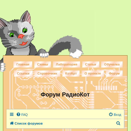
Главная
Схемы
Лаборатория
Статьи
Обучалка
Ссылки
Справочник
КотАрт
О проекте
Форум
Форум РадиоКот
FAQ
Вход
П
Список форумов
о