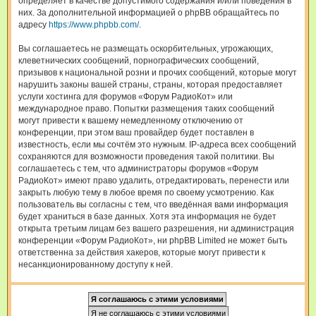
определяет в качестве допустимого содержания и/или поведения в
них. За дополнительной информацией о phpBB обращайтесь по
адресу
https://www.phpbb.com/
.
Вы соглашаетесь не размещать оскорбительных, угрожающих,
клеветнических сообщений, порнографических сообщений,
призывов к национальной розни и прочих сообщений, которые могут
нарушить законы вашей страны, страны, которая предоставляет
услуги хостинга для форумов «Форум РадиоКот» или
международное право. Попытки размещения таких сообщений
могут привести к вашему немедленному отключению от
конференции, при этом ваш провайдер будет поставлен в
известность, если мы сочтём это нужным. IP-адреса всех сообщений
сохраняются для возможности проведения такой политики. Вы
соглашаетесь с тем, что администраторы форумов «Форум
РадиоКот» имеют право удалить, отредактировать, перенести или
закрыть любую тему в любое время по своему усмотрению. Как
пользователь вы согласны с тем, что введённая вами информация
будет храниться в базе данных. Хотя эта информация не будет
открыта третьим лицам без вашего разрешения, ни администрация
конференции «Форум РадиоКот», ни phpBB Limited не может быть
ответственна за действия хакеров, которые могут привести к
несанкционированному доступу к ней.