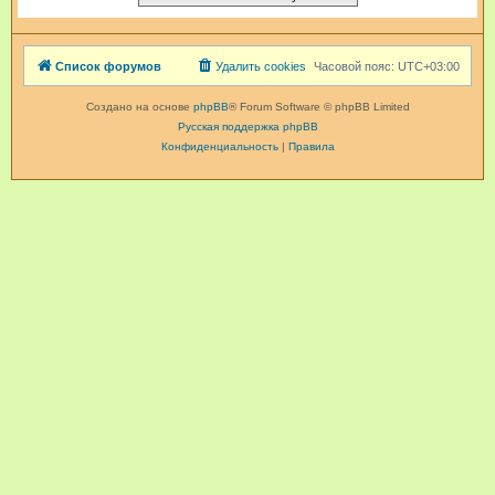
Список форумов
Удалить cookies
Часовой пояс:
UTC+03:00
Создано на основе
phpBB
® Forum Software © phpBB Limited
Русская поддержка phpBB
Конфиденциальность
|
Правила