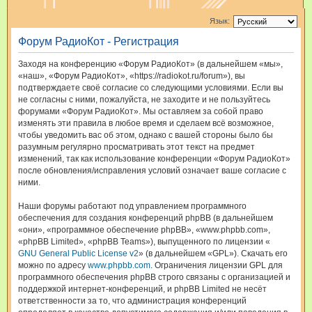
и
Язык:
с
Форум РадиоКот - Регистрация
к
Заходя на конференцию «Форум РадиоКот» (в дальнейшем «мы»,
«наш», «Форум РадиоКот», «https://radiokot.ru/forum»), вы
подтверждаете своё согласие со следующими условиями. Если вы
не согласны с ними, пожалуйста, не заходите и не пользуйтесь
форумами «Форум РадиоКот». Мы оставляем за собой право
изменять эти правила в любое время и сделаем всё возможное,
чтобы уведомить вас об этом, однако с вашей стороны было бы
разумным регулярно просматривать этот текст на предмет
изменений, так как использование конференции «Форум РадиоКот»
после обновления/исправления условий означает ваше согласие с
ними.
Наши форумы работают под управлением программного
обеспечения для создания конференций phpBB (в дальнейшем
«они», «программное обеспечение phpBB», «www.phpbb.com»,
«phpBB Limited», «phpBB Teams»), выпущенного по лицензии «
GNU General Public License v2
» (в дальнейшем «GPL»). Скачать его
можно по адресу
www.phpbb.com
. Ограничения лицензии GPL для
программного обеспечения phpBB строго связаны с организацией и
поддержкой интернет-конференций, и phpBB Limited не несёт
ответственности за то, что администрация конференций