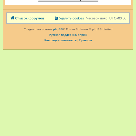
Список форумов
Удалить cookies
Часовой пояс:
UTC+03:00
Создано на основе
phpBB
® Forum Software © phpBB Limited
Русская поддержка phpBB
Конфиденциальность
|
Правила