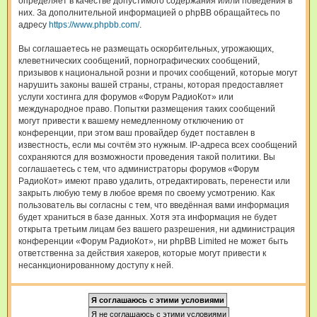
определяет в качестве допустимого содержания и/или поведения в
них. За дополнительной информацией о phpBB обращайтесь по
адресу
https://www.phpbb.com/
.
Вы соглашаетесь не размещать оскорбительных, угрожающих,
клеветнических сообщений, порнографических сообщений,
призывов к национальной розни и прочих сообщений, которые могут
нарушить законы вашей страны, страны, которая предоставляет
услуги хостинга для форумов «Форум РадиоКот» или
международное право. Попытки размещения таких сообщений
могут привести к вашему немедленному отключению от
конференции, при этом ваш провайдер будет поставлен в
известность, если мы сочтём это нужным. IP-адреса всех сообщений
сохраняются для возможности проведения такой политики. Вы
соглашаетесь с тем, что администраторы форумов «Форум
РадиоКот» имеют право удалить, отредактировать, перенести или
закрыть любую тему в любое время по своему усмотрению. Как
пользователь вы согласны с тем, что введённая вами информация
будет храниться в базе данных. Хотя эта информация не будет
открыта третьим лицам без вашего разрешения, ни администрация
конференции «Форум РадиоКот», ни phpBB Limited не может быть
ответственна за действия хакеров, которые могут привести к
несанкционированному доступу к ней.