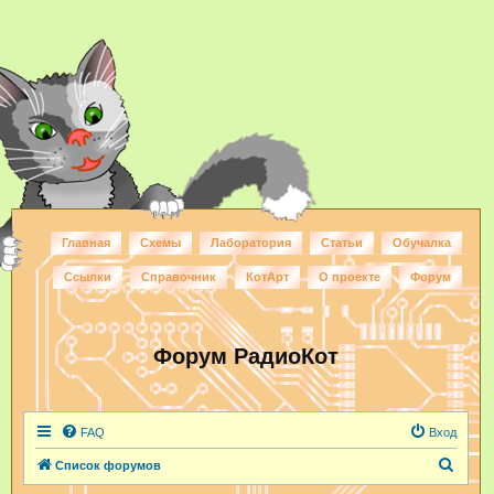
Главная
Схемы
Лаборатория
Статьи
Обучалка
Ссылки
Справочник
КотАрт
О проекте
Форум
Форум РадиоКот
FAQ
Вход
П
Список форумов
о