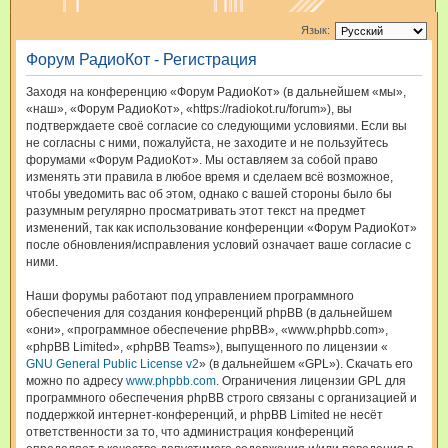
и
Язык:
с
Форум РадиоКот - Регистрация
к
Заходя на конференцию «Форум РадиоКот» (в дальнейшем «мы»,
«наш», «Форум РадиоКот», «https://radiokot.ru/forum»), вы
подтверждаете своё согласие со следующими условиями. Если вы
не согласны с ними, пожалуйста, не заходите и не пользуйтесь
форумами «Форум РадиоКот». Мы оставляем за собой право
изменять эти правила в любое время и сделаем всё возможное,
чтобы уведомить вас об этом, однако с вашей стороны было бы
разумным регулярно просматривать этот текст на предмет
изменений, так как использование конференции «Форум РадиоКот»
после обновления/исправления условий означает ваше согласие с
ними.
Наши форумы работают под управлением программного
обеспечения для создания конференций phpBB (в дальнейшем
«они», «программное обеспечение phpBB», «www.phpbb.com»,
«phpBB Limited», «phpBB Teams»), выпущенного по лицензии «
GNU General Public License v2
» (в дальнейшем «GPL»). Скачать его
можно по адресу
www.phpbb.com
. Ограничения лицензии GPL для
программного обеспечения phpBB строго связаны с организацией и
поддержкой интернет-конференций, и phpBB Limited не несёт
ответственности за то, что администрация конференций