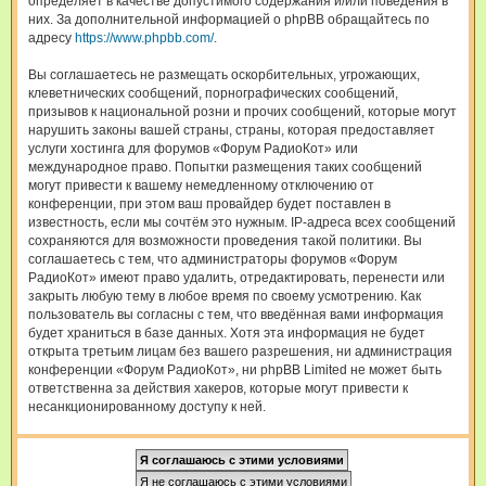
определяет в качестве допустимого содержания и/или поведения в
них. За дополнительной информацией о phpBB обращайтесь по
адресу
https://www.phpbb.com/
.
Вы соглашаетесь не размещать оскорбительных, угрожающих,
клеветнических сообщений, порнографических сообщений,
призывов к национальной розни и прочих сообщений, которые могут
нарушить законы вашей страны, страны, которая предоставляет
услуги хостинга для форумов «Форум РадиоКот» или
международное право. Попытки размещения таких сообщений
могут привести к вашему немедленному отключению от
конференции, при этом ваш провайдер будет поставлен в
известность, если мы сочтём это нужным. IP-адреса всех сообщений
сохраняются для возможности проведения такой политики. Вы
соглашаетесь с тем, что администраторы форумов «Форум
РадиоКот» имеют право удалить, отредактировать, перенести или
закрыть любую тему в любое время по своему усмотрению. Как
пользователь вы согласны с тем, что введённая вами информация
будет храниться в базе данных. Хотя эта информация не будет
открыта третьим лицам без вашего разрешения, ни администрация
конференции «Форум РадиоКот», ни phpBB Limited не может быть
ответственна за действия хакеров, которые могут привести к
несанкционированному доступу к ней.