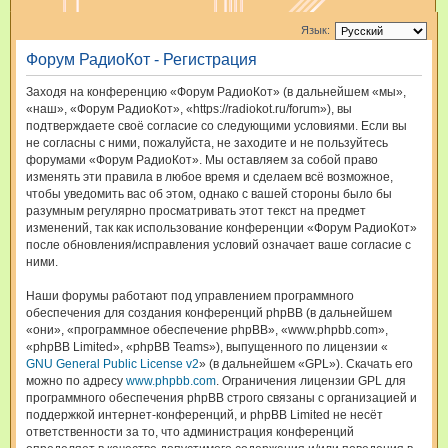
и
Язык:
с
Форум РадиоКот - Регистрация
к
Заходя на конференцию «Форум РадиоКот» (в дальнейшем «мы»,
«наш», «Форум РадиоКот», «https://radiokot.ru/forum»), вы
подтверждаете своё согласие со следующими условиями. Если вы
не согласны с ними, пожалуйста, не заходите и не пользуйтесь
форумами «Форум РадиоКот». Мы оставляем за собой право
изменять эти правила в любое время и сделаем всё возможное,
чтобы уведомить вас об этом, однако с вашей стороны было бы
разумным регулярно просматривать этот текст на предмет
изменений, так как использование конференции «Форум РадиоКот»
после обновления/исправления условий означает ваше согласие с
ними.
Наши форумы работают под управлением программного
обеспечения для создания конференций phpBB (в дальнейшем
«они», «программное обеспечение phpBB», «www.phpbb.com»,
«phpBB Limited», «phpBB Teams»), выпущенного по лицензии «
GNU General Public License v2
» (в дальнейшем «GPL»). Скачать его
можно по адресу
www.phpbb.com
. Ограничения лицензии GPL для
программного обеспечения phpBB строго связаны с организацией и
поддержкой интернет-конференций, и phpBB Limited не несёт
ответственности за то, что администрация конференций