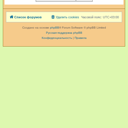
Список форумов
Удалить cookies
Часовой пояс:
UTC+03:00
Создано на основе
phpBB
® Forum Software © phpBB Limited
Русская поддержка phpBB
Конфиденциальность
|
Правила