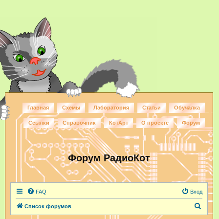
Главная
Схемы
Лаборатория
Статьи
Обучалка
Ссылки
Справочник
КотАрт
О проекте
Форум
Форум РадиоКот
FAQ
Вход
П
Список форумов
о