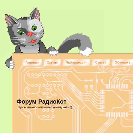
Главная
Схемы
Лаборатория
Статьи
Обучалка
Форум РадиоКот
Здесь можно немножко помяукать :)