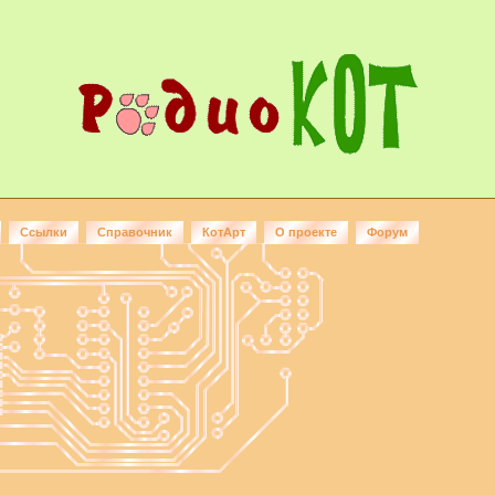
Ссылки
Справочник
КотАрт
О проекте
Форум