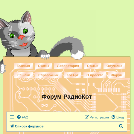
Главная
Схемы
Лаборатория
Статьи
Обучалка
Ссылки
Справочник
КотАрт
О проекте
Форум
Форум РадиоКот
FAQ
Регистрация
Вход
П
Список форумов
о