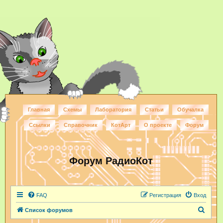
Главная
Схемы
Лаборатория
Статьи
Обучалка
Ссылки
Справочник
КотАрт
О проекте
Форум
Форум РадиоКот
FAQ
Регистрация
Вход
П
Список форумов
о