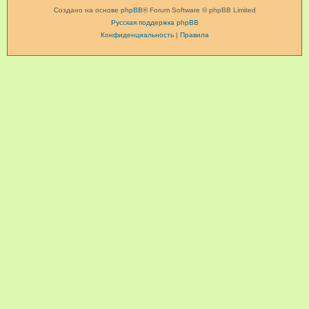
Создано на основе
phpBB
® Forum Software © phpBB Limited
Русская поддержка phpBB
Конфиденциальность
|
Правила