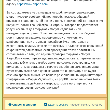
них. За дополнительной информацией о phpBB обращайтесь по
адресу
https://www.phpbb.com/
.
Вы соглашаетесь не размещать оскорбительных, угрожающих,
клеветнических сообщений, порнографических сообщений,
призывов к национальной розни и прочих сообщений, которые могут
нарушить законы вашей страны, страны, которая предоставляет
услуги хостинга для форумов «Форум РадиоКот» или
международное право. Попытки размещения таких сообщений
могут привести к вашему немедленному отключению от
конференции, при этом ваш провайдер будет поставлен в
известность, если мы сочтём это нужным. IP-адреса всех сообщений
сохраняются для возможности проведения такой политики. Вы
соглашаетесь с тем, что администраторы форумов «Форум
РадиоКот» имеют право удалить, отредактировать, перенести или
закрыть любую тему в любое время по своему усмотрению. Как
пользователь вы согласны с тем, что введённая вами информация
будет храниться в базе данных. Хотя эта информация не будет
открыта третьим лицам без вашего разрешения, ни администрация
конференции «Форум РадиоКот», ни phpBB Limited не может быть
ответственна за действия хакеров, которые могут привести к
несанкционированному доступу к ней.
Список форумов
Удалить cookies
Часовой пояс:
UTC+03:00