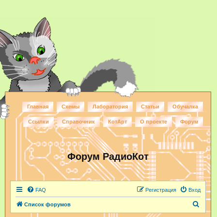
Главная
Схемы
Лаборатория
Статьи
Обучалка
Ссылки
Справочник
КотАрт
О проекте
Форум
Форум РадиоКот
FAQ
Регистрация
Вход
П
Список форумов
о