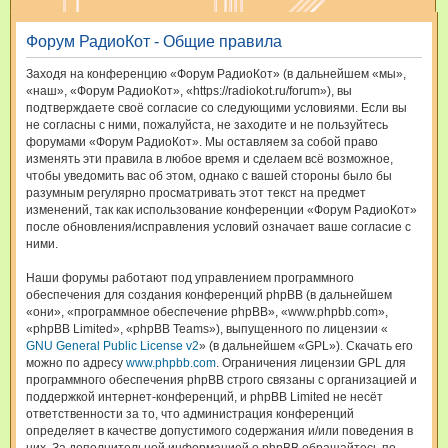
и
Форум РадиоКот - Общие правила
с
к
Заходя на конференцию «Форум РадиоКот» (в дальнейшем «мы»,
«наш», «Форум РадиоКот», «https://radiokot.ru/forum»), вы
подтверждаете своё согласие со следующими условиями. Если вы
не согласны с ними, пожалуйста, не заходите и не пользуйтесь
форумами «Форум РадиоКот». Мы оставляем за собой право
изменять эти правила в любое время и сделаем всё возможное,
чтобы уведомить вас об этом, однако с вашей стороны было бы
разумным регулярно просматривать этот текст на предмет
изменений, так как использование конференции «Форум РадиоКот»
после обновления/исправления условий означает ваше согласие с
ними.
Наши форумы работают под управлением программного
обеспечения для создания конференций phpBB (в дальнейшем
«они», «программное обеспечение phpBB», «www.phpbb.com»,
«phpBB Limited», «phpBB Teams»), выпущенного по лицензии «
GNU General Public License v2
» (в дальнейшем «GPL»). Скачать его
можно по адресу
www.phpbb.com
. Ограничения лицензии GPL для
программного обеспечения phpBB строго связаны с организацией и
поддержкой интернет-конференций, и phpBB Limited не несёт
ответственности за то, что администрация конференций
определяет в качестве допустимого содержания и/или поведения в