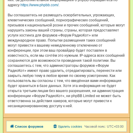
них. За дополнительной информацией о phpBB обращайтесь по
адресу
https://www.phpbb.com/
.
Вы соглашаетесь не размещать оскорбительных, угрожающих,
клеветнических сообщений, порнографических сообщений,
призывов к национальной розни и прочих сообщений, которые могут
нарушить законы вашей страны, страны, которая предоставляет
услуги хостинга для форумов «Форум РадиоКот» или
международное право. Попытки размещения таких сообщений
могут привести к вашему немедленному отключению от
конференции, при этом ваш провайдер будет поставлен в
известность, если мы сочтём это нужным. IP-адреса всех сообщений
сохраняются для возможности проведения такой политики. Вы
соглашаетесь с тем, что администраторы форумов «Форум
РадиоКот» имеют право удалить, отредактировать, перенести или
закрыть любую тему в любое время по своему усмотрению. Как
пользователь вы согласны с тем, что введённая вами информация
будет храниться в базе данных. Хотя эта информация не будет
открыта третьим лицам без вашего разрешения, ни администрация
конференции «Форум РадиоКот», ни phpBB Limited не может быть
ответственна за действия хакеров, которые могут привести к
несанкционированному доступу к ней.
Список форумов
Удалить cookies
Часовой пояс:
UTC+03:00