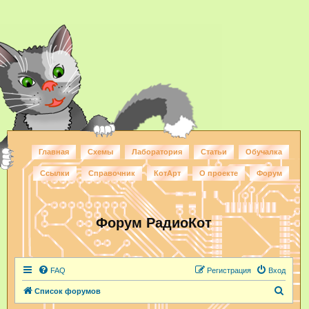
Главная
Схемы
Лаборатория
Статьи
Обучалка
Ссылки
Справочник
КотАрт
О проекте
Форум
Форум РадиоКот
FAQ
Регистрация
Вход
П
Список форумов
о