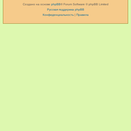
Создано на основе
phpBB
® Forum Software © phpBB Limited
Русская поддержка phpBB
Конфиденциальность
|
Правила