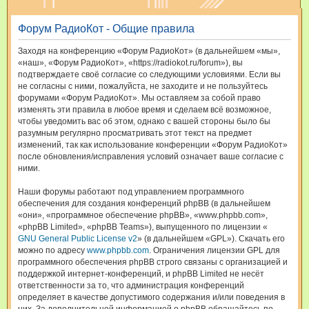
и
Форум РадиоКот - Общие правила
с
к
Заходя на конференцию «Форум РадиоКот» (в дальнейшем «мы»,
«наш», «Форум РадиоКот», «https://radiokot.ru/forum»), вы
подтверждаете своё согласие со следующими условиями. Если вы
не согласны с ними, пожалуйста, не заходите и не пользуйтесь
форумами «Форум РадиоКот». Мы оставляем за собой право
изменять эти правила в любое время и сделаем всё возможное,
чтобы уведомить вас об этом, однако с вашей стороны было бы
разумным регулярно просматривать этот текст на предмет
изменений, так как использование конференции «Форум РадиоКот»
после обновления/исправления условий означает ваше согласие с
ними.
Наши форумы работают под управлением программного
обеспечения для создания конференций phpBB (в дальнейшем
«они», «программное обеспечение phpBB», «www.phpbb.com»,
«phpBB Limited», «phpBB Teams»), выпущенного по лицензии «
GNU General Public License v2
» (в дальнейшем «GPL»). Скачать его
можно по адресу
www.phpbb.com
. Ограничения лицензии GPL для
программного обеспечения phpBB строго связаны с организацией и
поддержкой интернет-конференций, и phpBB Limited не несёт
ответственности за то, что администрация конференций
определяет в качестве допустимого содержания и/или поведения в