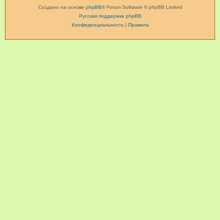
Создано на основе
phpBB
® Forum Software © phpBB Limited
Русская поддержка phpBB
Конфиденциальность
|
Правила