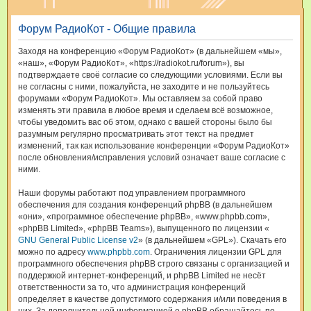
и
Форум РадиоКот - Общие правила
с
к
Заходя на конференцию «Форум РадиоКот» (в дальнейшем «мы»,
«наш», «Форум РадиоКот», «https://radiokot.ru/forum»), вы
подтверждаете своё согласие со следующими условиями. Если вы
не согласны с ними, пожалуйста, не заходите и не пользуйтесь
форумами «Форум РадиоКот». Мы оставляем за собой право
изменять эти правила в любое время и сделаем всё возможное,
чтобы уведомить вас об этом, однако с вашей стороны было бы
разумным регулярно просматривать этот текст на предмет
изменений, так как использование конференции «Форум РадиоКот»
после обновления/исправления условий означает ваше согласие с
ними.
Наши форумы работают под управлением программного
обеспечения для создания конференций phpBB (в дальнейшем
«они», «программное обеспечение phpBB», «www.phpbb.com»,
«phpBB Limited», «phpBB Teams»), выпущенного по лицензии «
GNU General Public License v2
» (в дальнейшем «GPL»). Скачать его
можно по адресу
www.phpbb.com
. Ограничения лицензии GPL для
программного обеспечения phpBB строго связаны с организацией и
поддержкой интернет-конференций, и phpBB Limited не несёт
ответственности за то, что администрация конференций
определяет в качестве допустимого содержания и/или поведения в