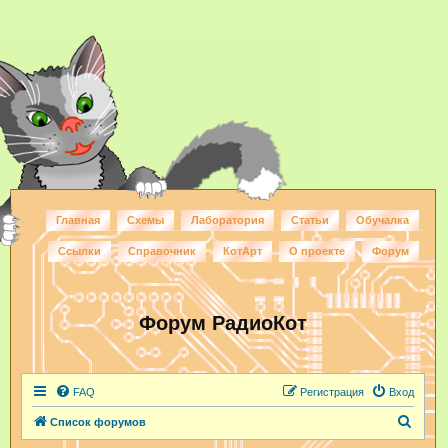
Главная
Схемы
Лаборатория
Статьи
Обучалка
Ссылки
Справочник
КотАрт
О проекте
Форум
Форум РадиоКот
FAQ
Регистрация
Вход
П
Список форумов
о