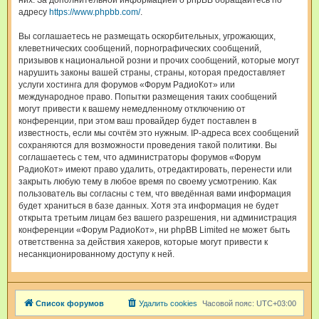
них. За дополнительной информацией о phpBB обращайтесь по
адресу
https://www.phpbb.com/
.
Вы соглашаетесь не размещать оскорбительных, угрожающих,
клеветнических сообщений, порнографических сообщений,
призывов к национальной розни и прочих сообщений, которые могут
нарушить законы вашей страны, страны, которая предоставляет
услуги хостинга для форумов «Форум РадиоКот» или
международное право. Попытки размещения таких сообщений
могут привести к вашему немедленному отключению от
конференции, при этом ваш провайдер будет поставлен в
известность, если мы сочтём это нужным. IP-адреса всех сообщений
сохраняются для возможности проведения такой политики. Вы
соглашаетесь с тем, что администраторы форумов «Форум
РадиоКот» имеют право удалить, отредактировать, перенести или
закрыть любую тему в любое время по своему усмотрению. Как
пользователь вы согласны с тем, что введённая вами информация
будет храниться в базе данных. Хотя эта информация не будет
открыта третьим лицам без вашего разрешения, ни администрация
конференции «Форум РадиоКот», ни phpBB Limited не может быть
ответственна за действия хакеров, которые могут привести к
несанкционированному доступу к ней.
Список форумов
Удалить cookies
Часовой пояс:
UTC+03:00