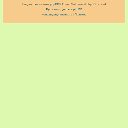
Создано на основе
phpBB
® Forum Software © phpBB Limited
Русская поддержка phpBB
Конфиденциальность
|
Правила