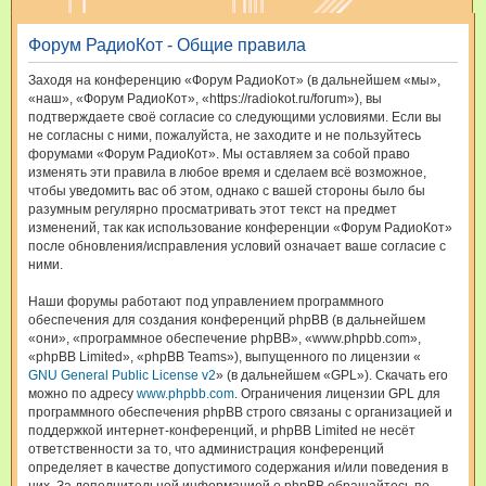
и
Форум РадиоКот - Общие правила
с
к
Заходя на конференцию «Форум РадиоКот» (в дальнейшем «мы»,
«наш», «Форум РадиоКот», «https://radiokot.ru/forum»), вы
подтверждаете своё согласие со следующими условиями. Если вы
не согласны с ними, пожалуйста, не заходите и не пользуйтесь
форумами «Форум РадиоКот». Мы оставляем за собой право
изменять эти правила в любое время и сделаем всё возможное,
чтобы уведомить вас об этом, однако с вашей стороны было бы
разумным регулярно просматривать этот текст на предмет
изменений, так как использование конференции «Форум РадиоКот»
после обновления/исправления условий означает ваше согласие с
ними.
Наши форумы работают под управлением программного
обеспечения для создания конференций phpBB (в дальнейшем
«они», «программное обеспечение phpBB», «www.phpbb.com»,
«phpBB Limited», «phpBB Teams»), выпущенного по лицензии «
GNU General Public License v2
» (в дальнейшем «GPL»). Скачать его
можно по адресу
www.phpbb.com
. Ограничения лицензии GPL для
программного обеспечения phpBB строго связаны с организацией и
поддержкой интернет-конференций, и phpBB Limited не несёт
ответственности за то, что администрация конференций
определяет в качестве допустимого содержания и/или поведения в