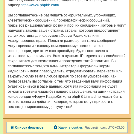
них. За дополнительной информацией о phpBB обращайтесь по
адресу
https://www.phpbb.com/
.
Вы соглашаетесь не размещать оскорбительных, угрожающих,
клеветнических сообщений, порнографических сообщений,
призывов к национальной розни и прочих сообщений, которые могут
нарушить законы вашей страны, страны, которая предоставляет
услуги хостинга для форумов «Форум РадиоКот» или
международное право. Попытки размещения таких сообщений
могут привести к вашему немедленному отключению от
конференции, при этом ваш провайдер будет поставлен в
известность, если мы сочтём это нужным. IP-адреса всех сообщений
сохраняются для возможности проведения такой политики. Вы
соглашаетесь с тем, что администраторы форумов «Форум
РадиоКот» имеют право удалить, отредактировать, перенести или
закрыть любую тему в любое время по своему усмотрению. Как
пользователь вы согласны с тем, что введённая вами информация
будет храниться в базе данных. Хотя эта информация не будет
открыта третьим лицам без вашего разрешения, ни администрация
конференции «Форум РадиоКот», ни phpBB Limited не может быть
ответственна за действия хакеров, которые могут привести к
несанкционированному доступу к ней.
Список форумов
Удалить cookies
Часовой пояс:
UTC+03:00