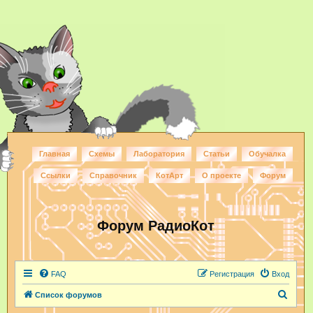
Главная
Схемы
Лаборатория
Статьи
Обучалка
Ссылки
Справочник
КотАрт
О проекте
Форум
Форум РадиоКот
FAQ
Регистрация
Вход
П
Список форумов
о