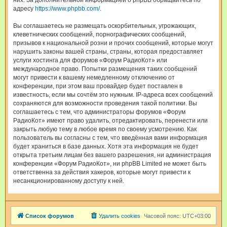
них. За дополнительной информацией о phpBB обращайтесь по
адресу
https://www.phpbb.com/
.
Вы соглашаетесь не размещать оскорбительных, угрожающих,
клеветнических сообщений, порнографических сообщений,
призывов к национальной розни и прочих сообщений, которые могут
нарушить законы вашей страны, страны, которая предоставляет
услуги хостинга для форумов «Форум РадиоКот» или
международное право. Попытки размещения таких сообщений
могут привести к вашему немедленному отключению от
конференции, при этом ваш провайдер будет поставлен в
известность, если мы сочтём это нужным. IP-адреса всех сообщений
сохраняются для возможности проведения такой политики. Вы
соглашаетесь с тем, что администраторы форумов «Форум
РадиоКот» имеют право удалить, отредактировать, перенести или
закрыть любую тему в любое время по своему усмотрению. Как
пользователь вы согласны с тем, что введённая вами информация
будет храниться в базе данных. Хотя эта информация не будет
открыта третьим лицам без вашего разрешения, ни администрация
конференции «Форум РадиоКот», ни phpBB Limited не может быть
ответственна за действия хакеров, которые могут привести к
несанкционированному доступу к ней.
Список форумов
Удалить cookies
Часовой пояс:
UTC+03:00