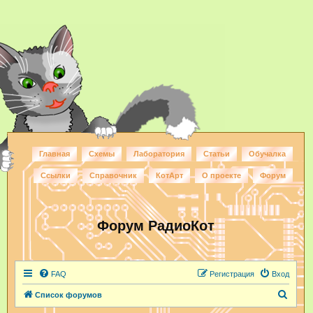
Главная
Схемы
Лаборатория
Статьи
Обучалка
Ссылки
Справочник
КотАрт
О проекте
Форум
Форум РадиоКот
FAQ
Регистрация
Вход
П
Список форумов
о