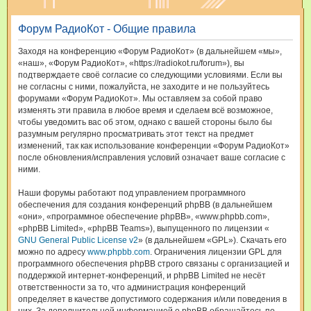
и
Форум РадиоКот - Общие правила
с
к
Заходя на конференцию «Форум РадиоКот» (в дальнейшем «мы»,
«наш», «Форум РадиоКот», «https://radiokot.ru/forum»), вы
подтверждаете своё согласие со следующими условиями. Если вы
не согласны с ними, пожалуйста, не заходите и не пользуйтесь
форумами «Форум РадиоКот». Мы оставляем за собой право
изменять эти правила в любое время и сделаем всё возможное,
чтобы уведомить вас об этом, однако с вашей стороны было бы
разумным регулярно просматривать этот текст на предмет
изменений, так как использование конференции «Форум РадиоКот»
после обновления/исправления условий означает ваше согласие с
ними.
Наши форумы работают под управлением программного
обеспечения для создания конференций phpBB (в дальнейшем
«они», «программное обеспечение phpBB», «www.phpbb.com»,
«phpBB Limited», «phpBB Teams»), выпущенного по лицензии «
GNU General Public License v2
» (в дальнейшем «GPL»). Скачать его
можно по адресу
www.phpbb.com
. Ограничения лицензии GPL для
программного обеспечения phpBB строго связаны с организацией и
поддержкой интернет-конференций, и phpBB Limited не несёт
ответственности за то, что администрация конференций
определяет в качестве допустимого содержания и/или поведения в