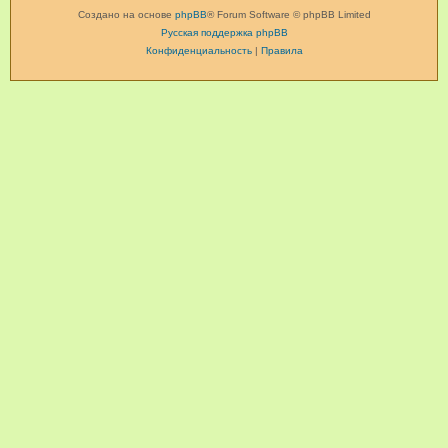
Создано на основе
phpBB
® Forum Software © phpBB Limited
Русская поддержка phpBB
Конфиденциальность
|
Правила