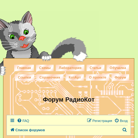
Главная
Схемы
Лаборатория
Статьи
Обучалка
Ссылки
Справочник
КотАрт
О проекте
Форум
Форум РадиоКот
FAQ
Регистрация
Вход
П
Список форумов
о