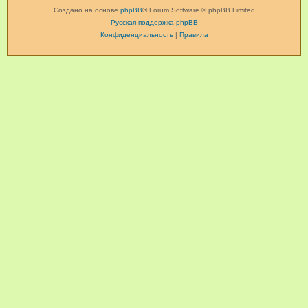
Создано на основе
phpBB
® Forum Software © phpBB Limited
Русская поддержка phpBB
Конфиденциальность
|
Правила