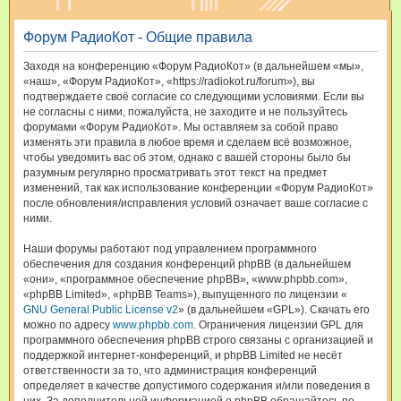
и
Форум РадиоКот - Общие правила
с
к
Заходя на конференцию «Форум РадиоКот» (в дальнейшем «мы»,
«наш», «Форум РадиоКот», «https://radiokot.ru/forum»), вы
подтверждаете своё согласие со следующими условиями. Если вы
не согласны с ними, пожалуйста, не заходите и не пользуйтесь
форумами «Форум РадиоКот». Мы оставляем за собой право
изменять эти правила в любое время и сделаем всё возможное,
чтобы уведомить вас об этом, однако с вашей стороны было бы
разумным регулярно просматривать этот текст на предмет
изменений, так как использование конференции «Форум РадиоКот»
после обновления/исправления условий означает ваше согласие с
ними.
Наши форумы работают под управлением программного
обеспечения для создания конференций phpBB (в дальнейшем
«они», «программное обеспечение phpBB», «www.phpbb.com»,
«phpBB Limited», «phpBB Teams»), выпущенного по лицензии «
GNU General Public License v2
» (в дальнейшем «GPL»). Скачать его
можно по адресу
www.phpbb.com
. Ограничения лицензии GPL для
программного обеспечения phpBB строго связаны с организацией и
поддержкой интернет-конференций, и phpBB Limited не несёт
ответственности за то, что администрация конференций
определяет в качестве допустимого содержания и/или поведения в