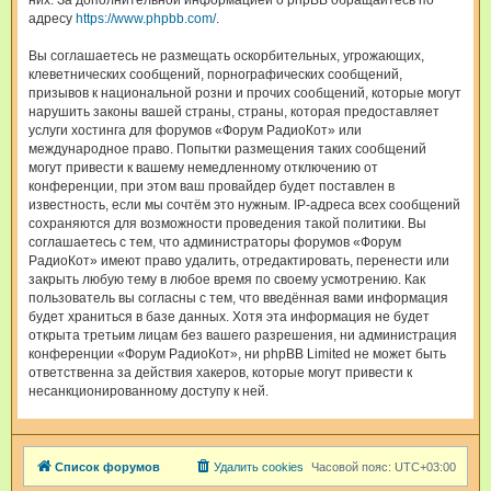
них. За дополнительной информацией о phpBB обращайтесь по
адресу
https://www.phpbb.com/
.
Вы соглашаетесь не размещать оскорбительных, угрожающих,
клеветнических сообщений, порнографических сообщений,
призывов к национальной розни и прочих сообщений, которые могут
нарушить законы вашей страны, страны, которая предоставляет
услуги хостинга для форумов «Форум РадиоКот» или
международное право. Попытки размещения таких сообщений
могут привести к вашему немедленному отключению от
конференции, при этом ваш провайдер будет поставлен в
известность, если мы сочтём это нужным. IP-адреса всех сообщений
сохраняются для возможности проведения такой политики. Вы
соглашаетесь с тем, что администраторы форумов «Форум
РадиоКот» имеют право удалить, отредактировать, перенести или
закрыть любую тему в любое время по своему усмотрению. Как
пользователь вы согласны с тем, что введённая вами информация
будет храниться в базе данных. Хотя эта информация не будет
открыта третьим лицам без вашего разрешения, ни администрация
конференции «Форум РадиоКот», ни phpBB Limited не может быть
ответственна за действия хакеров, которые могут привести к
несанкционированному доступу к ней.
Список форумов
Удалить cookies
Часовой пояс:
UTC+03:00