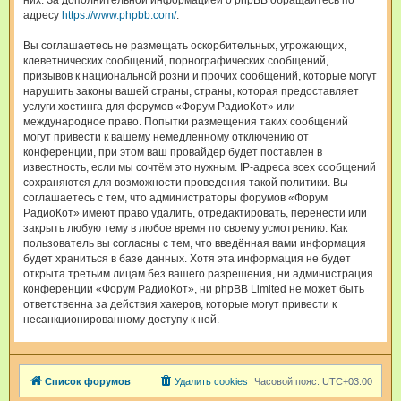
них. За дополнительной информацией о phpBB обращайтесь по
адресу
https://www.phpbb.com/
.
Вы соглашаетесь не размещать оскорбительных, угрожающих,
клеветнических сообщений, порнографических сообщений,
призывов к национальной розни и прочих сообщений, которые могут
нарушить законы вашей страны, страны, которая предоставляет
услуги хостинга для форумов «Форум РадиоКот» или
международное право. Попытки размещения таких сообщений
могут привести к вашему немедленному отключению от
конференции, при этом ваш провайдер будет поставлен в
известность, если мы сочтём это нужным. IP-адреса всех сообщений
сохраняются для возможности проведения такой политики. Вы
соглашаетесь с тем, что администраторы форумов «Форум
РадиоКот» имеют право удалить, отредактировать, перенести или
закрыть любую тему в любое время по своему усмотрению. Как
пользователь вы согласны с тем, что введённая вами информация
будет храниться в базе данных. Хотя эта информация не будет
открыта третьим лицам без вашего разрешения, ни администрация
конференции «Форум РадиоКот», ни phpBB Limited не может быть
ответственна за действия хакеров, которые могут привести к
несанкционированному доступу к ней.
Список форумов
Удалить cookies
Часовой пояс:
UTC+03:00