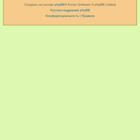
Создано на основе
phpBB
® Forum Software © phpBB Limited
Русская поддержка phpBB
Конфиденциальность
|
Правила