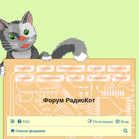
Главная
Схемы
Лаборатория
Статьи
Обучалка
Ссылки
Справочник
КотАрт
О проекте
Форум
Форум РадиоКот
FAQ
Регистрация
Вход
П
Список форумов
о