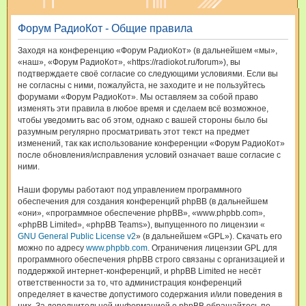
и
Форум РадиоКот - Общие правила
с
к
Заходя на конференцию «Форум РадиоКот» (в дальнейшем «мы»,
«наш», «Форум РадиоКот», «https://radiokot.ru/forum»), вы
подтверждаете своё согласие со следующими условиями. Если вы
не согласны с ними, пожалуйста, не заходите и не пользуйтесь
форумами «Форум РадиоКот». Мы оставляем за собой право
изменять эти правила в любое время и сделаем всё возможное,
чтобы уведомить вас об этом, однако с вашей стороны было бы
разумным регулярно просматривать этот текст на предмет
изменений, так как использование конференции «Форум РадиоКот»
после обновления/исправления условий означает ваше согласие с
ними.
Наши форумы работают под управлением программного
обеспечения для создания конференций phpBB (в дальнейшем
«они», «программное обеспечение phpBB», «www.phpbb.com»,
«phpBB Limited», «phpBB Teams»), выпущенного по лицензии «
GNU General Public License v2
» (в дальнейшем «GPL»). Скачать его
можно по адресу
www.phpbb.com
. Ограничения лицензии GPL для
программного обеспечения phpBB строго связаны с организацией и
поддержкой интернет-конференций, и phpBB Limited не несёт
ответственности за то, что администрация конференций
определяет в качестве допустимого содержания и/или поведения в