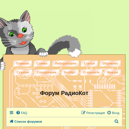
Главная
Схемы
Лаборатория
Статьи
Обучалка
Ссылки
Справочник
КотАрт
О проекте
Форум
Форум РадиоКот
FAQ
Регистрация
Вход
П
Список форумов
о