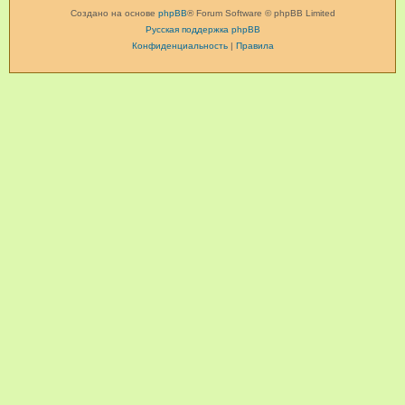
Создано на основе
phpBB
® Forum Software © phpBB Limited
Русская поддержка phpBB
Конфиденциальность
|
Правила