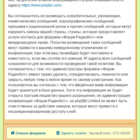
них. За дополнительной информацией о phpBB обращайтесь по
адресу
https://www.phpbb.com/
.
Вы соглашаетесь не размещать оскорбительных, угрожающих,
клеветнических сообщений, порнографических сообщений,
призывов к национальной розни и прочих сообщений, которые могут
нарушить законы вашей страны, страны, которая предоставляет
услуги хостинга для форумов «Форум РадиоКот» или
международное право. Попытки размещения таких сообщений
могут привести к вашему немедленному отключению от
конференции, при этом ваш провайдер будет поставлен в
известность, если мы сочтём это нужным. IP-адреса всех сообщений
сохраняются для возможности проведения такой политики. Вы
соглашаетесь с тем, что администраторы форумов «Форум
РадиоКот» имеют право удалить, отредактировать, перенести или
закрыть любую тему в любое время по своему усмотрению. Как
пользователь вы согласны с тем, что введённая вами информация
будет храниться в базе данных. Хотя эта информация не будет
открыта третьим лицам без вашего разрешения, ни администрация
конференции «Форум РадиоКот», ни phpBB Limited не может быть
ответственна за действия хакеров, которые могут привести к
несанкционированному доступу к ней.
Список форумов
Удалить cookies
Часовой пояс:
UTC+03:00