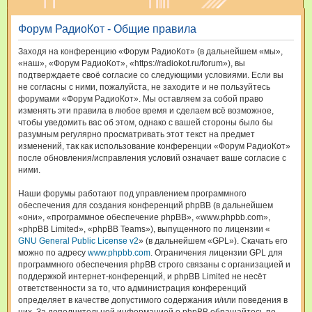
и
Форум РадиоКот - Общие правила
с
к
Заходя на конференцию «Форум РадиоКот» (в дальнейшем «мы»,
«наш», «Форум РадиоКот», «https://radiokot.ru/forum»), вы
подтверждаете своё согласие со следующими условиями. Если вы
не согласны с ними, пожалуйста, не заходите и не пользуйтесь
форумами «Форум РадиоКот». Мы оставляем за собой право
изменять эти правила в любое время и сделаем всё возможное,
чтобы уведомить вас об этом, однако с вашей стороны было бы
разумным регулярно просматривать этот текст на предмет
изменений, так как использование конференции «Форум РадиоКот»
после обновления/исправления условий означает ваше согласие с
ними.
Наши форумы работают под управлением программного
обеспечения для создания конференций phpBB (в дальнейшем
«они», «программное обеспечение phpBB», «www.phpbb.com»,
«phpBB Limited», «phpBB Teams»), выпущенного по лицензии «
GNU General Public License v2
» (в дальнейшем «GPL»). Скачать его
можно по адресу
www.phpbb.com
. Ограничения лицензии GPL для
программного обеспечения phpBB строго связаны с организацией и
поддержкой интернет-конференций, и phpBB Limited не несёт
ответственности за то, что администрация конференций
определяет в качестве допустимого содержания и/или поведения в