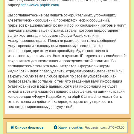
них. За дополнительной информацией о phpBB обращайтесь по
адресу
https://www.phpbb.com/
.
Вы соглашаетесь не размещать оскорбительных, угрожающих,
клеветнических сообщений, порнографических сообщений,
призывов к национальной розни и прочих сообщений, которые могут
нарушить законы вашей страны, страны, которая предоставляет
услуги хостинга для форумов «Форум РадиоКот» или
международное право. Попытки размещения таких сообщений
могут привести к вашему немедленному отключению от
конференции, при этом ваш провайдер будет поставлен в
известность, если мы сочтём это нужным. IP-адреса всех сообщений
сохраняются для возможности проведения такой политики. Вы
соглашаетесь с тем, что администраторы форумов «Форум
РадиоКот» имеют право удалить, отредактировать, перенести или
закрыть любую тему в любое время по своему усмотрению. Как
пользователь вы согласны с тем, что введённая вами информация
будет храниться в базе данных. Хотя эта информация не будет
открыта третьим лицам без вашего разрешения, ни администрация
конференции «Форум РадиоКот», ни phpBB Limited не может быть
ответственна за действия хакеров, которые могут привести к
несанкционированному доступу к ней.
Список форумов
Удалить cookies
Часовой пояс:
UTC+03:00