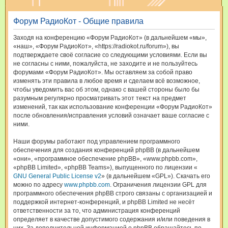
и
Форум РадиоКот - Общие правила
с
к
Заходя на конференцию «Форум РадиоКот» (в дальнейшем «мы»,
«наш», «Форум РадиоКот», «https://radiokot.ru/forum»), вы
подтверждаете своё согласие со следующими условиями. Если вы
не согласны с ними, пожалуйста, не заходите и не пользуйтесь
форумами «Форум РадиоКот». Мы оставляем за собой право
изменять эти правила в любое время и сделаем всё возможное,
чтобы уведомить вас об этом, однако с вашей стороны было бы
разумным регулярно просматривать этот текст на предмет
изменений, так как использование конференции «Форум РадиоКот»
после обновления/исправления условий означает ваше согласие с
ними.
Наши форумы работают под управлением программного
обеспечения для создания конференций phpBB (в дальнейшем
«они», «программное обеспечение phpBB», «www.phpbb.com»,
«phpBB Limited», «phpBB Teams»), выпущенного по лицензии «
GNU General Public License v2
» (в дальнейшем «GPL»). Скачать его
можно по адресу
www.phpbb.com
. Ограничения лицензии GPL для
программного обеспечения phpBB строго связаны с организацией и
поддержкой интернет-конференций, и phpBB Limited не несёт
ответственности за то, что администрация конференций
определяет в качестве допустимого содержания и/или поведения в