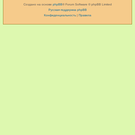
Создано на основе
phpBB
® Forum Software © phpBB Limited
Русская поддержка phpBB
Конфиденциальность
|
Правила