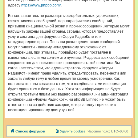
них. За дополнительной информацией о phpBB обращайтесь по
адресу
https://www.phpbb.com/
.
Вы соглашаетесь не размещать оскорбительных, угрожающих,
клеветнических сообщений, порнографических сообщений,
призывов к национальной розни и прочих сообщений, которые могут
нарушить законы вашей страны, страны, которая предоставляет
услуги хостинга для форумов «Форум РадиоКот» или
международное право. Попытки размещения таких сообщений
могут привести к вашему немедленному отключению от
конференции, при этом ваш провайдер будет поставлен в
известность, если мы сочтём это нужным. IP-адреса всех сообщений
сохраняются для возможности проведения такой политики. Вы
соглашаетесь с тем, что администраторы форумов «Форум
РадиоКот» имеют право удалить, отредактировать, перенести или
закрыть любую тему в любое время по своему усмотрению. Как
пользователь вы согласны с тем, что введённая вами информация
будет храниться в базе данных. Хотя эта информация не будет
открыта третьим лицам без вашего разрешения, ни администрация
конференции «Форум РадиоКот», ни phpBB Limited не может быть
ответственна за действия хакеров, которые могут привести к
несанкционированному доступу к ней.
Список форумов
Удалить cookies
Часовой пояс:
UTC+03:00