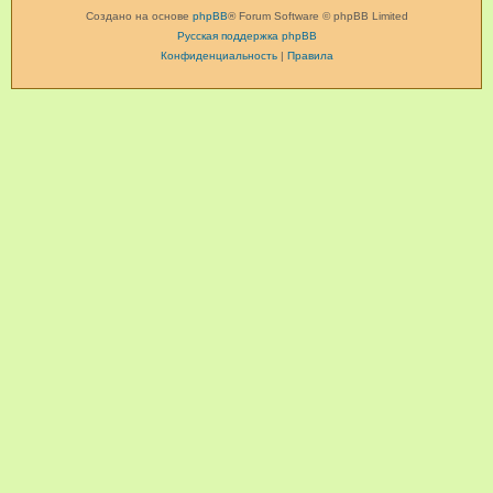
Создано на основе
phpBB
® Forum Software © phpBB Limited
Русская поддержка phpBB
Конфиденциальность
|
Правила