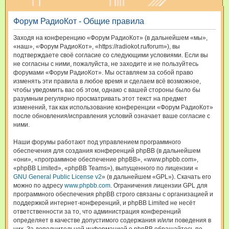
и
Форум РадиоКот - Общие правила
с
к
Заходя на конференцию «Форум РадиоКот» (в дальнейшем «мы»,
«наш», «Форум РадиоКот», «https://radiokot.ru/forum»), вы
подтверждаете своё согласие со следующими условиями. Если вы
не согласны с ними, пожалуйста, не заходите и не пользуйтесь
форумами «Форум РадиоКот». Мы оставляем за собой право
изменять эти правила в любое время и сделаем всё возможное,
чтобы уведомить вас об этом, однако с вашей стороны было бы
разумным регулярно просматривать этот текст на предмет
изменений, так как использование конференции «Форум РадиоКот»
после обновления/исправления условий означает ваше согласие с
ними.
Наши форумы работают под управлением программного
обеспечения для создания конференций phpBB (в дальнейшем
«они», «программное обеспечение phpBB», «www.phpbb.com»,
«phpBB Limited», «phpBB Teams»), выпущенного по лицензии «
GNU General Public License v2
» (в дальнейшем «GPL»). Скачать его
можно по адресу
www.phpbb.com
. Ограничения лицензии GPL для
программного обеспечения phpBB строго связаны с организацией и
поддержкой интернет-конференций, и phpBB Limited не несёт
ответственности за то, что администрация конференций
определяет в качестве допустимого содержания и/или поведения в