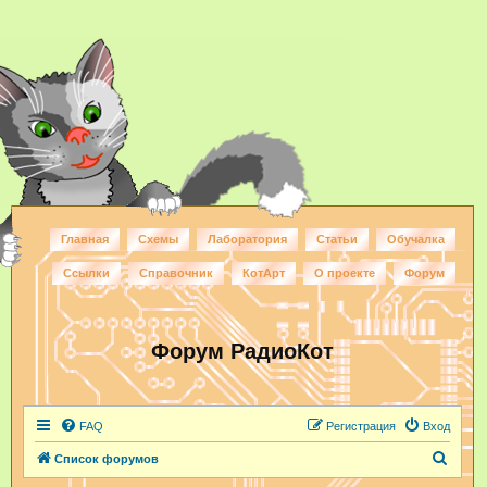
Главная
Схемы
Лаборатория
Статьи
Обучалка
Ссылки
Справочник
КотАрт
О проекте
Форум
Форум РадиоКот
FAQ
Регистрация
Вход
П
Список форумов
о