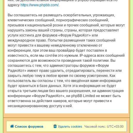
них. За дополнительной информацией о phpBB обращайтесь по
адресу
https://www.phpbb.com/
.
Вы соглашаетесь не размещать оскорбительных, угрожающих,
клеветнических сообщений, порнографических сообщений,
призывов к национальной розни и прочих сообщений, которые могут
нарушить законы вашей страны, страны, которая предоставляет
услуги хостинга для форумов «Форум РадиоКот» или
международное право. Попытки размещения таких сообщений
могут привести к вашему немедленному отключению от
конференции, при этом ваш провайдер будет поставлен в
известность, если мы сочтём это нужным. IP-адреса всех сообщений
сохраняются для возможности проведения такой политики. Вы
соглашаетесь с тем, что администраторы форумов «Форум
РадиоКот» имеют право удалить, отредактировать, перенести или
закрыть любую тему в любое время по своему усмотрению. Как
пользователь вы согласны с тем, что введённая вами информация
будет храниться в базе данных. Хотя эта информация не будет
открыта третьим лицам без вашего разрешения, ни администрация
конференции «Форум РадиоКот», ни phpBB Limited не может быть
ответственна за действия хакеров, которые могут привести к
несанкционированному доступу к ней.
Список форумов
Удалить cookies
Часовой пояс:
UTC+03:00