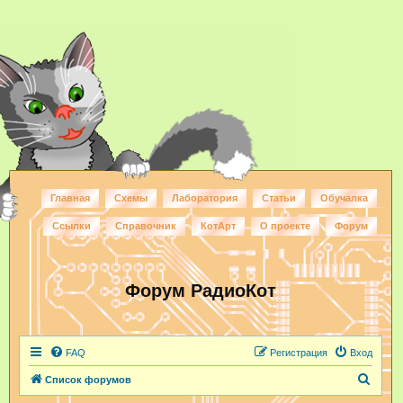
Главная
Схемы
Лаборатория
Статьи
Обучалка
Ссылки
Справочник
КотАрт
О проекте
Форум
Форум РадиоКот
FAQ
Регистрация
Вход
П
Список форумов
о