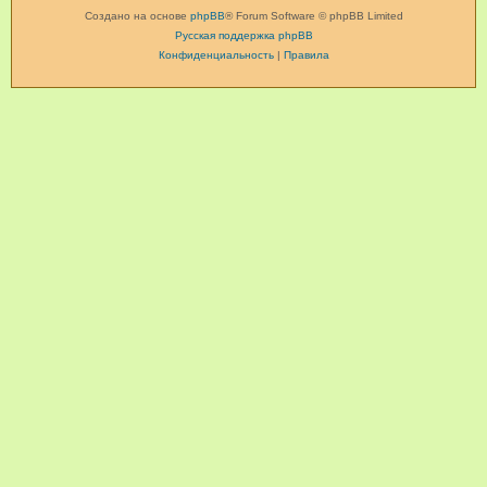
Создано на основе
phpBB
® Forum Software © phpBB Limited
Русская поддержка phpBB
Конфиденциальность
|
Правила