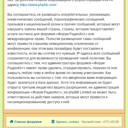
них. За дополнительной информацией о phpBB обращайтесь по
адресу
https://www.phpbb.com/
.
Вы соглашаетесь не размещать оскорбительных, угрожающих,
клеветнических сообщений, порнографических сообщений,
призывов к национальной розни и прочих сообщений, которые могут
нарушить законы вашей страны, страны, которая предоставляет
услуги хостинга для форумов «Форум РадиоКот» или
международное право. Попытки размещения таких сообщений
могут привести к вашему немедленному отключению от
конференции, при этом ваш провайдер будет поставлен в
известность, если мы сочтём это нужным. IP-адреса всех сообщений
сохраняются для возможности проведения такой политики. Вы
соглашаетесь с тем, что администраторы форумов «Форум
РадиоКот» имеют право удалить, отредактировать, перенести или
закрыть любую тему в любое время по своему усмотрению. Как
пользователь вы согласны с тем, что введённая вами информация
будет храниться в базе данных. Хотя эта информация не будет
открыта третьим лицам без вашего разрешения, ни администрация
конференции «Форум РадиоКот», ни phpBB Limited не может быть
ответственна за действия хакеров, которые могут привести к
несанкционированному доступу к ней.
Список форумов
Удалить cookies
Часовой пояс:
UTC+03:00