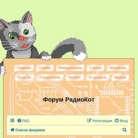
Главная
Схемы
Лаборатория
Статьи
Обучалка
Ссылки
Справочник
КотАрт
О проекте
Форум
Форум РадиоКот
FAQ
Регистрация
Вход
П
Список форумов
о