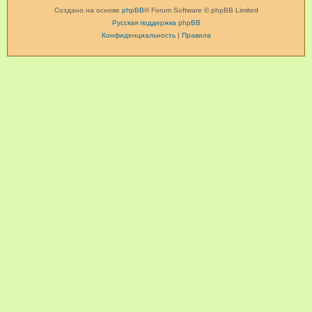
Создано на основе
phpBB
® Forum Software © phpBB Limited
Русская поддержка phpBB
Конфиденциальность
|
Правила