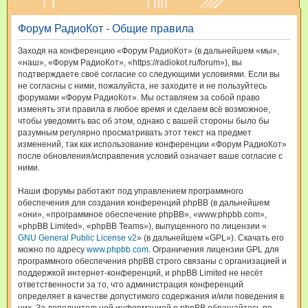
и
Форум РадиоКот - Общие правила
с
к
Заходя на конференцию «Форум РадиоКот» (в дальнейшем «мы»,
«наш», «Форум РадиоКот», «https://radiokot.ru/forum»), вы
подтверждаете своё согласие со следующими условиями. Если вы
не согласны с ними, пожалуйста, не заходите и не пользуйтесь
форумами «Форум РадиоКот». Мы оставляем за собой право
изменять эти правила в любое время и сделаем всё возможное,
чтобы уведомить вас об этом, однако с вашей стороны было бы
разумным регулярно просматривать этот текст на предмет
изменений, так как использование конференции «Форум РадиоКот»
после обновления/исправления условий означает ваше согласие с
ними.
Наши форумы работают под управлением программного
обеспечения для создания конференций phpBB (в дальнейшем
«они», «программное обеспечение phpBB», «www.phpbb.com»,
«phpBB Limited», «phpBB Teams»), выпущенного по лицензии «
GNU General Public License v2
» (в дальнейшем «GPL»). Скачать его
можно по адресу
www.phpbb.com
. Ограничения лицензии GPL для
программного обеспечения phpBB строго связаны с организацией и
поддержкой интернет-конференций, и phpBB Limited не несёт
ответственности за то, что администрация конференций
определяет в качестве допустимого содержания и/или поведения в