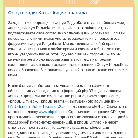
и
Форум РадиоКот - Общие правила
с
к
Заходя на конференцию «Форум РадиоКот» (в дальнейшем «мы»,
«наш», «Форум РадиоКот», «https://radiokot.ru/forum»), вы
подтверждаете своё согласие со следующими условиями. Если вы
не согласны с ними, пожалуйста, не заходите и не пользуйтесь
форумами «Форум РадиоКот». Мы оставляем за собой право
изменять эти правила в любое время и сделаем всё возможное,
чтобы уведомить вас об этом, однако с вашей стороны было бы
разумным регулярно просматривать этот текст на предмет
изменений, так как использование конференции «Форум РадиоКот»
после обновления/исправления условий означает ваше согласие с
ними.
Наши форумы работают под управлением программного
обеспечения для создания конференций phpBB (в дальнейшем
«они», «программное обеспечение phpBB», «www.phpbb.com»,
«phpBB Limited», «phpBB Teams»), выпущенного по лицензии «
GNU General Public License v2
» (в дальнейшем «GPL»). Скачать его
можно по адресу
www.phpbb.com
. Ограничения лицензии GPL для
программного обеспечения phpBB строго связаны с организацией и
поддержкой интернет-конференций, и phpBB Limited не несёт
ответственности за то, что администрация конференций
определяет в качестве допустимого содержания и/или поведения в