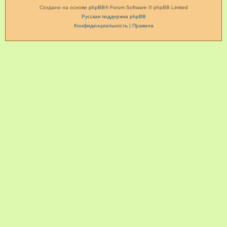
Создано на основе
phpBB
® Forum Software © phpBB Limited
Русская поддержка phpBB
Конфиденциальность
|
Правила