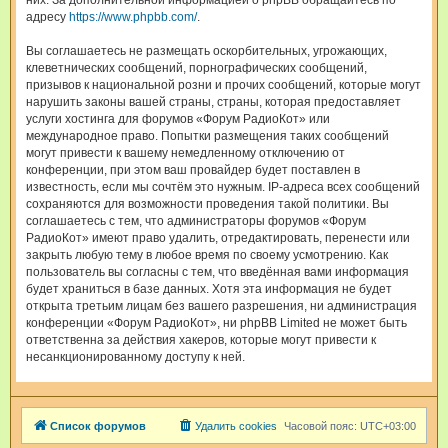
них. За дополнительной информацией о phpBB обращайтесь по
адресу
https://www.phpbb.com/
.
Вы соглашаетесь не размещать оскорбительных, угрожающих,
клеветнических сообщений, порнографических сообщений,
призывов к национальной розни и прочих сообщений, которые могут
нарушить законы вашей страны, страны, которая предоставляет
услуги хостинга для форумов «Форум РадиоКот» или
международное право. Попытки размещения таких сообщений
могут привести к вашему немедленному отключению от
конференции, при этом ваш провайдер будет поставлен в
известность, если мы сочтём это нужным. IP-адреса всех сообщений
сохраняются для возможности проведения такой политики. Вы
соглашаетесь с тем, что администраторы форумов «Форум
РадиоКот» имеют право удалить, отредактировать, перенести или
закрыть любую тему в любое время по своему усмотрению. Как
пользователь вы согласны с тем, что введённая вами информация
будет храниться в базе данных. Хотя эта информация не будет
открыта третьим лицам без вашего разрешения, ни администрация
конференции «Форум РадиоКот», ни phpBB Limited не может быть
ответственна за действия хакеров, которые могут привести к
несанкционированному доступу к ней.
Список форумов
Удалить cookies
Часовой пояс:
UTC+03:00