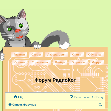
Главная
Схемы
Лаборатория
Статьи
Обучалка
Ссылки
Справочник
КотАрт
О проекте
Форум
Форум РадиоКот
FAQ
Регистрация
Вход
П
Список форумов
о