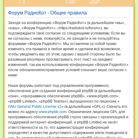
и
Форум РадиоКот - Общие правила
с
к
Заходя на конференцию «Форум РадиоКот» (в дальнейшем «мы»,
«наш», «Форум РадиоКот», «https://radiokot.ru/forum»), вы
подтверждаете своё согласие со следующими условиями. Если вы
не согласны с ними, пожалуйста, не заходите и не пользуйтесь
форумами «Форум РадиоКот». Мы оставляем за собой право
изменять эти правила в любое время и сделаем всё возможное,
чтобы уведомить вас об этом, однако с вашей стороны было бы
разумным регулярно просматривать этот текст на предмет
изменений, так как использование конференции «Форум РадиоКот»
после обновления/исправления условий означает ваше согласие с
ними.
Наши форумы работают под управлением программного
обеспечения для создания конференций phpBB (в дальнейшем
«они», «программное обеспечение phpBB», «www.phpbb.com»,
«phpBB Limited», «phpBB Teams»), выпущенного по лицензии «
GNU General Public License v2
» (в дальнейшем «GPL»). Скачать его
можно по адресу
www.phpbb.com
. Ограничения лицензии GPL для
программного обеспечения phpBB строго связаны с организацией и
поддержкой интернет-конференций, и phpBB Limited не несёт
ответственности за то, что администрация конференций
определяет в качестве допустимого содержания и/или поведения в