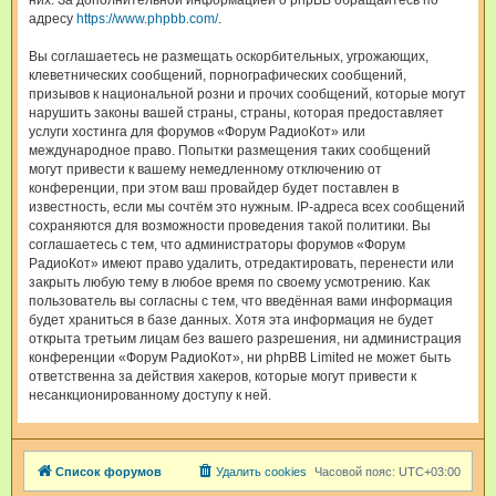
них. За дополнительной информацией о phpBB обращайтесь по
адресу
https://www.phpbb.com/
.
Вы соглашаетесь не размещать оскорбительных, угрожающих,
клеветнических сообщений, порнографических сообщений,
призывов к национальной розни и прочих сообщений, которые могут
нарушить законы вашей страны, страны, которая предоставляет
услуги хостинга для форумов «Форум РадиоКот» или
международное право. Попытки размещения таких сообщений
могут привести к вашему немедленному отключению от
конференции, при этом ваш провайдер будет поставлен в
известность, если мы сочтём это нужным. IP-адреса всех сообщений
сохраняются для возможности проведения такой политики. Вы
соглашаетесь с тем, что администраторы форумов «Форум
РадиоКот» имеют право удалить, отредактировать, перенести или
закрыть любую тему в любое время по своему усмотрению. Как
пользователь вы согласны с тем, что введённая вами информация
будет храниться в базе данных. Хотя эта информация не будет
открыта третьим лицам без вашего разрешения, ни администрация
конференции «Форум РадиоКот», ни phpBB Limited не может быть
ответственна за действия хакеров, которые могут привести к
несанкционированному доступу к ней.
Список форумов
Удалить cookies
Часовой пояс:
UTC+03:00