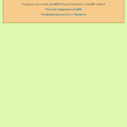
Создано на основе
phpBB
® Forum Software © phpBB Limited
Русская поддержка phpBB
Конфиденциальность
|
Правила