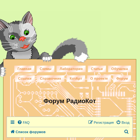
Главная
Схемы
Лаборатория
Статьи
Обучалка
Ссылки
Справочник
КотАрт
О проекте
Форум
Форум РадиоКот
FAQ
Регистрация
Вход
П
Список форумов
о