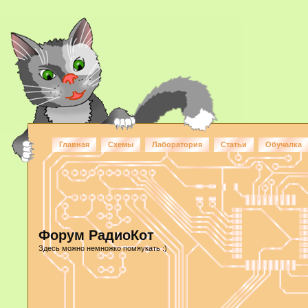
Главная
Схемы
Лаборатория
Статьи
Обучалка
Форум РадиоКот
Здесь можно немножко помяукать :)