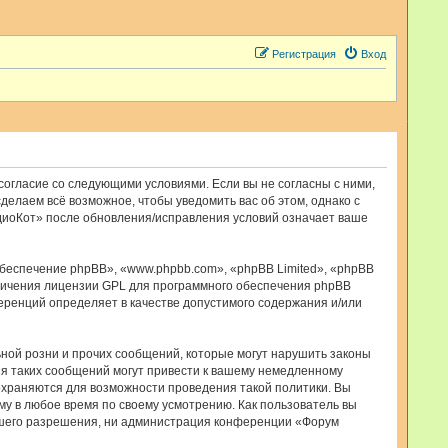
Регистрация
Вход
 согласие со следующими условиями. Если вы не согласны с ними,
делаем всё возможное, чтобы уведомить вас об этом, однако с
диоКот» после обновления/исправления условий означает ваше
еспечение phpBB», «www.phpbb.com», «phpBB Limited», «phpBB
ничения лицензии GPL для программного обеспечения phpBB
ференций определяет в качестве допустимого содержания и/или
ной розни и прочих сообщений, которые могут нарушить законы
я таких сообщений могут привести к вашему немедленному
сохраняются для возможности проведения такой политики. Вы
у в любое время по своему усмотрению. Как пользователь вы
вашего разрешения, ни администрация конференции «Форум