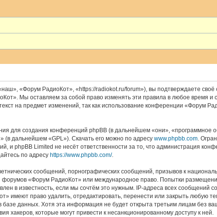
», «Форум РадиоКот», «https://radiokot.ru/forum»), вы подтверждаете своё
Кот». Мы оставляем за собой право изменять эти правила в любое время и с
текст на предмет изменений, так как использование конференции «Форум Ра
ия для создания конференций phpBB (в дальнейшем «они», «программное об
2
» (в дальнейшем «GPL»). Скачать его можно по адресу
www.phpbb.com
. Огра
й, и phpBB Limited не несёт ответственности за то, что администрация кон
айтесь по адресу
https://www.phpbb.com/
.
ветнических сообщений, порнографических сообщений, призывов к националь
для форумов «Форум РадиоКот» или международное право. Попытки размещени
влен в известность, если мы сочтём это нужным. IP-адреса всех сообщений 
т» имеют право удалить, отредактировать, перенести или закрыть любую тем
 в базе данных. Хотя эта информация не будет открыта третьим лицам без 
вия хакеров, которые могут привести к несанкционированному доступу к ней.