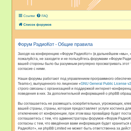
Ссылки
FAQ
Список форумов
Форум РадиоКот - Общие правила
Заходя на конференцию «Форум РадиоКот» (в дальнейшем «мы», «наш
пожалуйста, не заходите и не пользуйтесь форумами «Форум Радио
вашей стороны было бы разумным регулярно просматривать этот 
согласие с ними.
Наши форумы работают под управлением программного обеспечен
Teams»), выпущенного по лицензии «
GNU General Public License v
строго связаны с организацией и поддержкой интернет-конференци
поведения в них. За дополнительной информацией о phpBB обращ
Вы соглашаетесь не размещать оскорбительных, угрожающих, кле
вашей страны, страны, которая предоставляет услуги хостинга 
отключению от конференции, при этом ваш провайдер будет поста
соглашаетесь с тем, что администраторы форумов «Форум РадиоКо
согласны с тем, что введённая вами информация будет храниться
РадиоКот», ни phpBB Limited не может быть ответственна за дейст