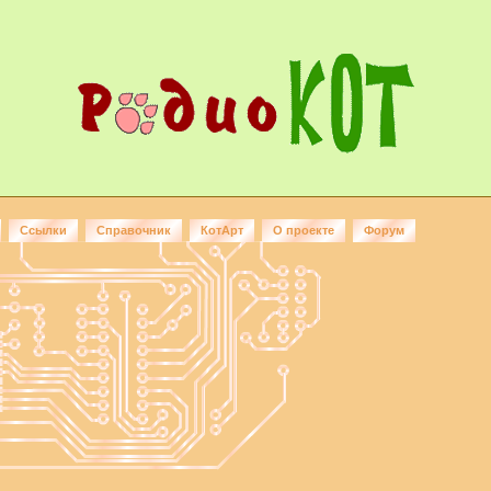
Ссылки
Справочник
КотАрт
О проекте
Форум