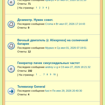
Последнее сообщение
ejsanyo
«
Вт июл 07, 2026 18:51:16
Ответы:
71
1
2
3
4
Дозиметр. Нужен совет.
Последнее сообщение
Croma
«
Вт июл 07, 2026 17:14:43
Ответы:
9
Вечный двигатель (с Aliexpress) на солнечной
батарее
Последнее сообщение
Муркиз
«
Ср июл 01, 2026 07:19:51
Ответы:
12
Генератор пачек синусоидальных частот
Последнее сообщение
andrey-v-g
«
Сб июн 27, 2026 18:21:32
Ответы:
192
1
7
8
9
10
…
Телевизор General
Последнее сообщение
fust
«
Пн июн 29, 2026 20:40:30
Ответы:
4