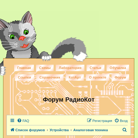
Главная
Схемы
Лаборатория
Статьи
Обучалка
Ссылки
Справочник
КотАрт
О проекте
Форум
Форум РадиоКот
FAQ
Регистрация
Вход
П
Список форумов
Устройства
Аналоговая техника
о