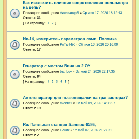
Как исключить влияние сопротивления вольтметра
на цепь?
Последнее сообщение
АлександрЛ
«
Ср июн 17, 2026 18:12:43
Ответы:
31
1
2
Ил-14, измеритель параметров ламп. Поломка.
Последнее сообщение
PoTaH4iK
«
Сб июн 13, 2026 20:16:09
Ответы:
17
Генератор с мостом Вина на 2 ОУ
Последнее сообщение
bat_boy
«
Вс май 24, 2026 22:17:35
Ответы:
84
1
2
3
4
5
Автогенератор для пьезопищалки на транзисторах?
Последнее сообщение
mickbell
«
Сб май 09, 2026 14:08:57
Ответы:
19
Re: Паяльная станция Samsour8586,
Последнее сообщение
Соник
«
Чт май 07, 2026 21:27:31
Ответы:
2