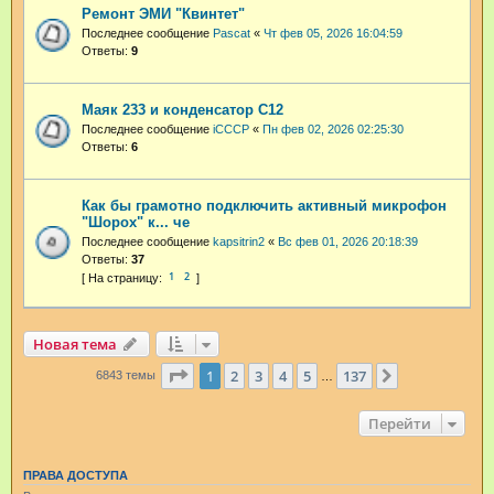
Ремонт ЭМИ "Квинтет"
Последнее сообщение
Pascat
«
Чт фев 05, 2026 16:04:59
Ответы:
9
Маяк 233 и конденсатор С12
Последнее сообщение
iCCCP
«
Пн фев 02, 2026 02:25:30
Ответы:
6
Как бы грамотно подключить активный микрофон
"Шорох" к... че
Последнее сообщение
kapsitrin2
«
Вс фев 01, 2026 20:18:39
Ответы:
37
1
2
Новая тема
Страница
1
из
137
1
2
3
4
5
137
След.
6843 темы
…
Перейти
ПРАВА ДОСТУПА