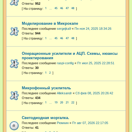
Ответы:
952
1
45
46
47
48
…
Моделирование в Микрокапе
Последнее сообщение
sergejka9
«
Пн ноя 24, 2025 18:34:26
Ответы:
944
1
45
46
47
48
…
Операционные усилители и АЦП. Схемы, нюансы
проектирования
Последнее сообщение
raspi-config
«
Пт июл 25, 2025 22:28:51
Ответы:
30
1
2
Микрофонный усилитель
Последнее сообщение
Alleksandr
«
Сб фев 08, 2025 20:26:42
Ответы:
434
1
19
20
21
22
…
Светодиодная моргалка.
Последнее сообщение
Рюмкин
«
Пт авг 07, 2026 22:17:05
Ответы:
41