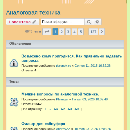
и
Аналоговая техника
с
к
Поиск
Расширенный п
Новая тема
Страница
1
из
137
1
2
3
4
5
137
След.
6843 темы
…
Объявления
Возможно кому пригодится. Как правильно задавать
вопросы.
Последнее сообщение
tigrenok.ru
«
Ср ноя 11, 2015 16:32:36
Ответы:
4
Темы
Мелкие вопросы по аналоговой технике.
Последнее сообщение
Phlanger
«
Пн авг 03, 2026 18:09:48
Ответы:
6562
1
326
327
328
329
…
Фильтр для сабвуфера
Последнее сообщение
AndreyZZ
«
Пн фев 23, 2026 12:03:26