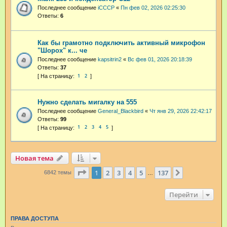
Последнее сообщение
iCCCP
«
Пн фев 02, 2026 02:25:30
Ответы:
6
Как бы грамотно подключить активный микрофон
"Шорох" к... че
Последнее сообщение
kapsitrin2
«
Вс фев 01, 2026 20:18:39
Ответы:
37
1
2
Нужно сделать мигалку на 555
Последнее сообщение
General_Blackbird
«
Чт янв 29, 2026 22:42:17
Ответы:
99
1
2
3
4
5
Новая тема
Страница
1
из
137
1
2
3
4
5
137
След.
6842 темы
…
Перейти
ПРАВА ДОСТУПА