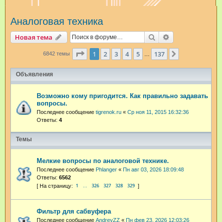
и
Аналоговая техника
с
к
Поиск
Расширенный п
Новая тема
Страница
1
из
137
1
2
3
4
5
137
След.
6842 темы
…
Объявления
Возможно кому пригодится. Как правильно задавать
вопросы.
Последнее сообщение
tigrenok.ru
«
Ср ноя 11, 2015 16:32:36
Ответы:
4
Темы
Мелкие вопросы по аналоговой технике.
Последнее сообщение
Phlanger
«
Пн авг 03, 2026 18:09:48
Ответы:
6562
1
326
327
328
329
…
Фильтр для сабвуфера
Последнее сообщение
AndreyZZ
«
Пн фев 23, 2026 12:03:26