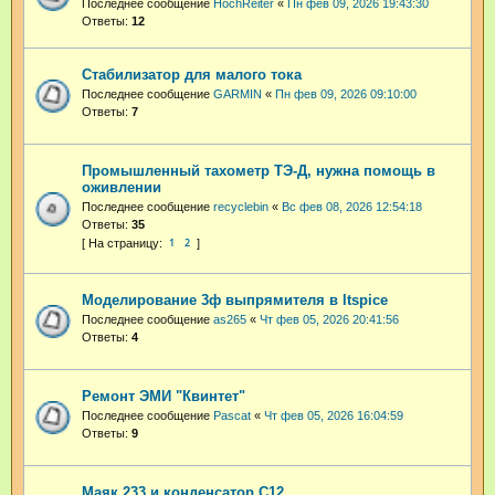
Последнее сообщение
HochReiter
«
Пн фев 09, 2026 19:43:30
Ответы:
12
Стабилизатор для малого тока
Последнее сообщение
GARMIN
«
Пн фев 09, 2026 09:10:00
Ответы:
7
Промышленный тахометр ТЭ-Д, нужна помощь в
оживлении
Последнее сообщение
recyclebin
«
Вс фев 08, 2026 12:54:18
Ответы:
35
1
2
Моделирование 3ф выпрямителя в ltspice
Последнее сообщение
as265
«
Чт фев 05, 2026 20:41:56
Ответы:
4
Ремонт ЭМИ "Квинтет"
Последнее сообщение
Pascat
«
Чт фев 05, 2026 16:04:59
Ответы:
9
Маяк 233 и конденсатор С12