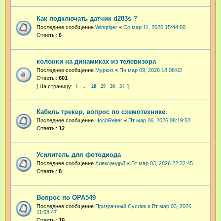
Как подключать датчик d203s ?
Последнее сообщение
Wingtiger
«
Ср мар 11, 2026 15:44:00
Ответы:
6
колонки на динамиках из телевизора
Последнее сообщение
Муркиз
«
Пн мар 09, 2026 18:08:02
Ответы:
601
1
28
29
30
31
…
Кабель трекер, вопрос по схемотехнике.
Последнее сообщение
HochReiter
«
Пт мар 06, 2026 08:19:52
Ответы:
12
Усилитель для фотодиода
Последнее сообщение
АлександрЛ
«
Вт мар 03, 2026 22:32:45
Ответы:
8
Вопрос по OPA549
Последнее сообщение
Призрачный Суслик
«
Вт мар 03, 2026
11:58:47
Ответы:
10