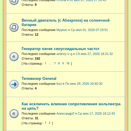
Последнее сообщение
Croma
«
Вт июл 07, 2026 17:14:43
Ответы:
9
Вечный двигатель (с Aliexpress) на солнечной
батарее
Последнее сообщение
Муркиз
«
Ср июл 01, 2026 07:19:51
Ответы:
12
Генератор пачек синусоидальных частот
Последнее сообщение
andrey-v-g
«
Сб июн 27, 2026 18:21:32
Ответы:
192
1
7
8
9
10
…
Телевизор General
Последнее сообщение
fust
«
Пн июн 29, 2026 20:40:30
Ответы:
4
Как исключить влияние сопротивления вольтметра
на цепь?
Последнее сообщение
АлександрЛ
«
Ср июн 17, 2026 18:12:43
Ответы:
31
1
2