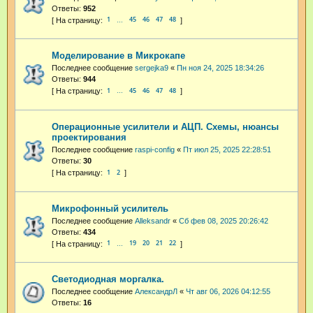
Ответы:
952
1
45
46
47
48
…
Моделирование в Микрокапе
Последнее сообщение
sergejka9
«
Пн ноя 24, 2025 18:34:26
Ответы:
944
1
45
46
47
48
…
Операционные усилители и АЦП. Схемы, нюансы
проектирования
Последнее сообщение
raspi-config
«
Пт июл 25, 2025 22:28:51
Ответы:
30
1
2
Микрофонный усилитель
Последнее сообщение
Alleksandr
«
Сб фев 08, 2025 20:26:42
Ответы:
434
1
19
20
21
22
…
Светодиодная моргалка.
Последнее сообщение
АлександрЛ
«
Чт авг 06, 2026 04:12:55
Ответы:
16