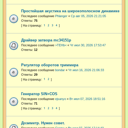
Простейшая акустика на широкополосном динамике
Последнее сообщение
Phlanger
«
Ср авг 05, 2026 21:21:05
Ответы:
75
1
2
3
4
Драйвер затвора mc34151p
Последнее сообщение
>TEHb<
«
Чт июл 30, 2026 17:53:47
Ответы:
12
Регулятор оборотов триммера
Последнее сообщение
bondar
«
Чт июл 16, 2026 21:06:33
Ответы:
29
1
2
Генератор SIN+COS
Последнее сообщение
ejsanyo
«
Вт июл 07, 2026 18:51:16
Ответы:
71
1
2
3
4
Дозиметр. Нужен совет.