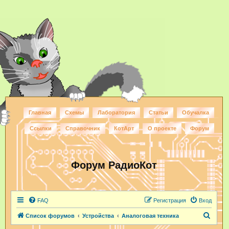
Главная
Схемы
Лаборатория
Статьи
Обучалка
Ссылки
Справочник
КотАрт
О проекте
Форум
Форум РадиоКот
FAQ
Регистрация
Вход
П
Список форумов
Устройства
Аналоговая техника
о