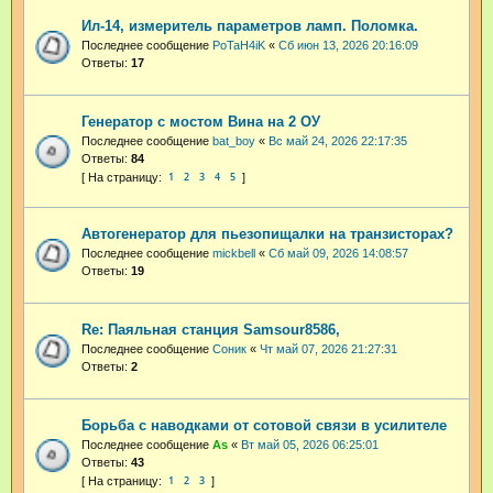
Ил-14, измеритель параметров ламп. Поломка.
Последнее сообщение
PoTaH4iK
«
Сб июн 13, 2026 20:16:09
Ответы:
17
Генератор с мостом Вина на 2 ОУ
Последнее сообщение
bat_boy
«
Вс май 24, 2026 22:17:35
Ответы:
84
1
2
3
4
5
Автогенератор для пьезопищалки на транзисторах?
Последнее сообщение
mickbell
«
Сб май 09, 2026 14:08:57
Ответы:
19
Re: Паяльная станция Samsour8586,
Последнее сообщение
Соник
«
Чт май 07, 2026 21:27:31
Ответы:
2
Борьба с наводками от сотовой связи в усилителе
Последнее сообщение
As
«
Вт май 05, 2026 06:25:01
Ответы:
43
1
2
3