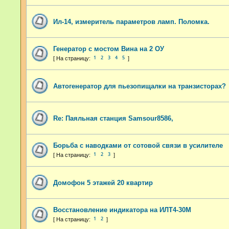
Ил-14, измеритель параметров ламп. Поломка.
Генератор с мостом Вина на 2 ОУ
1
2
3
4
5
Автогенератор для пьезопищалки на транзисторах?
Re: Паяльная станция Samsour8586,
Борьба с наводками от сотовой связи в усилителе
1
2
3
Домофон 5 этажей 20 квартир
Восстановление индикатора на ИЛТ4-30М
1
2