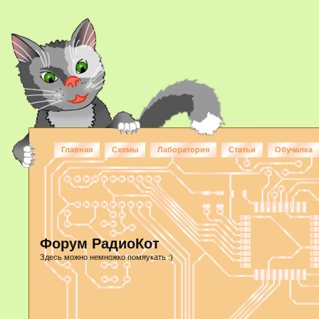
Главная
Схемы
Лаборатория
Статьи
Обучалка
Форум РадиоКот
Здесь можно немножко помяукать :)