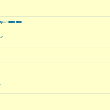
 давления пос
в?
.