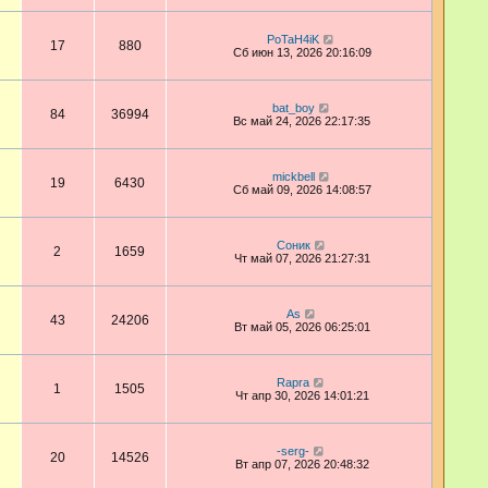
PoTaH4iK
17
880
Сб июн 13, 2026 20:16:09
bat_boy
84
36994
Вс май 24, 2026 22:17:35
mickbell
19
6430
Сб май 09, 2026 14:08:57
Соник
2
1659
Чт май 07, 2026 21:27:31
As
43
24206
Вт май 05, 2026 06:25:01
Rapra
1
1505
Чт апр 30, 2026 14:01:21
-serg-
20
14526
Вт апр 07, 2026 20:48:32