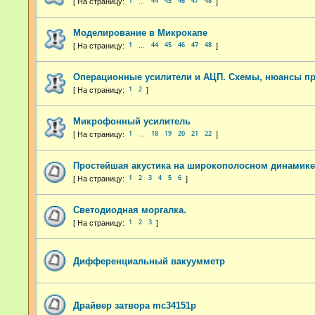
1
44
45
46
47
48
…
Моделирование в Микрокапе
1
44
45
46
47
48
…
Операционные усилители и АЦП. Схемы, нюансы п
1
2
Микрофонный усилитель
1
18
19
20
21
22
…
Простейшая акустика на широкополосном динамике
1
2
3
4
5
6
Светодиодная моргалка.
1
2
3
Дифференциальный вакуумметр
Драйвер затвора mc34151p