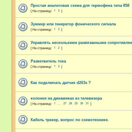
Простая аналоговая схема для термофена типа 858
1
2
Зуммер или генератор фонического сигнала
1
2
Управлять несколькими развязанными сопротивле
1
2
Разветвитель тока
1
2
Как подключать датчик d203s ?
колонки на динамиках из телевизора
1
27
28
29
30
31
…
Кабель трекер, вопрос по схемотехнике.