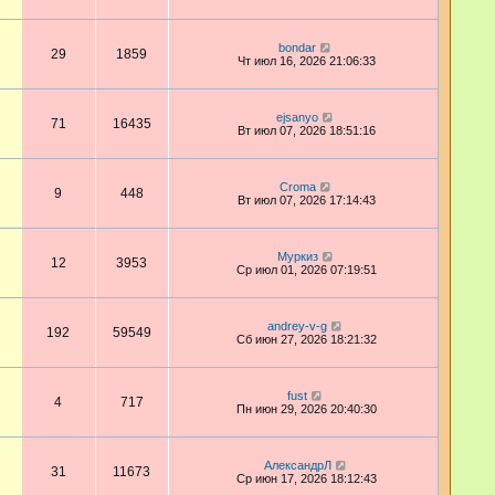
bondar
29
1859
Чт июл 16, 2026 21:06:33
ejsanyo
71
16435
Вт июл 07, 2026 18:51:16
Croma
9
448
Вт июл 07, 2026 17:14:43
Муркиз
12
3953
Ср июл 01, 2026 07:19:51
andrey-v-g
192
59549
Сб июн 27, 2026 18:21:32
fust
4
717
Пн июн 29, 2026 20:40:30
АлександрЛ
31
11673
Ср июн 17, 2026 18:12:43