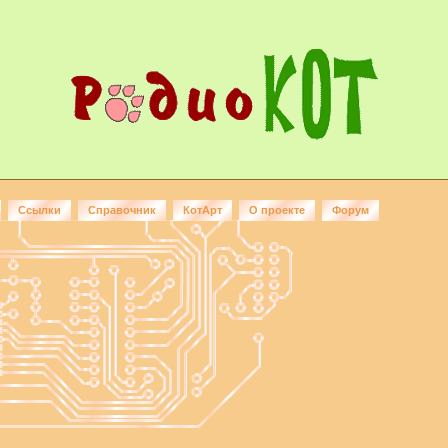
Ссылки
Справочник
КотАрт
О проекте
Форум