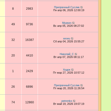
Призрачный Суслик
8
2983
Пн апр 06, 2026 12:00:19
Муркиз
49
9736
Вс апр 05, 2026 08:27:02
wxwu
32
16387
Сб апр 04, 2026 15:55:27
Николай_С
20
4410
Вт апр 07, 2026 08:11:17
Ходок
1
2429
Пт мар 27, 2026 10:57:12
Призрачный Суслик
26
6896
Пт мар 20, 2026 11:26:54
petrenko
74
12860
Вт май 19, 2026 19:07:19