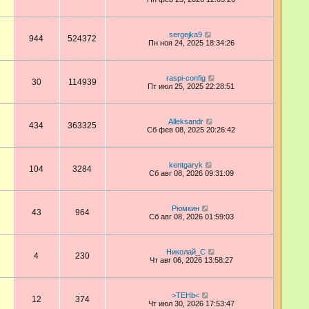
sergejka9
944
524372
Пн ноя 24, 2025 18:34:26
raspi-config
30
114939
Пт июл 25, 2025 22:28:51
Alleksandr
434
363325
Сб фев 08, 2025 20:26:42
kentgaryk
104
3284
Сб авг 08, 2026 09:31:09
Рюмкин
43
964
Сб авг 08, 2026 01:59:03
Николай_С
4
230
Чт авг 06, 2026 13:58:27
>TEHb<
12
374
Чт июл 30, 2026 17:53:47