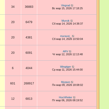
Vingrad
34
36883
Вс мар 15, 2026 17:18:25
Mursik
20
6479
Сб мар 14, 2026 14:38:37
muravei_
20
4381
Сб мар 14, 2026 10:50:04
ARV
20
6091
Чт мар 12, 2026 12:13:48
Wingtiger
6
4044
Ср мар 11, 2026 15:44:00
Муркиз
601
268917
Пн мар 09, 2026 18:08:02
HochReiter
12
6813
Пт мар 06, 2026 08:19:52