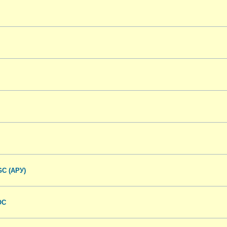
C (АРУ)
ОС