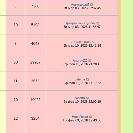
АлександрЛ
8
7360
Вт мар 03, 2026 22:32:45
Призрачный Суслик
10
5198
Вт мар 03, 2026 11:58:47
+79953431606
7
4648
Вт мар 10, 2026 12:42:14
AndreyZZ
58
29907
Ср фев 11, 2026 21:28:43
uldemir
11
3872
Ср фев 11, 2026 17:17:33
siderta
10
10026
Вт фев 10, 2026 22:00:19
HochReiter
12
3254
Пн фев 09, 2026 19:43:30