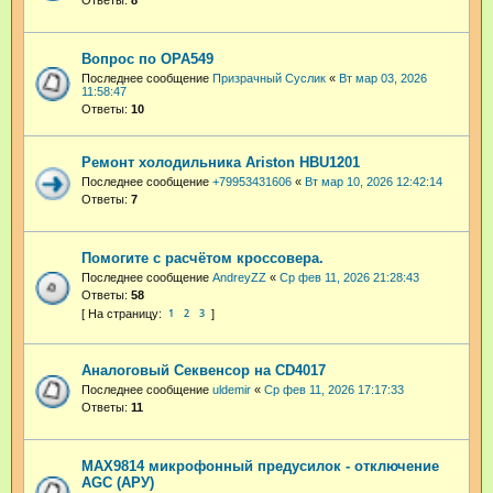
Ответы:
8
Вопрос по OPA549
Последнее сообщение
Призрачный Суслик
«
Вт мар 03, 2026
11:58:47
Ответы:
10
Ремонт холодильника Ariston HBU1201
Последнее сообщение
+79953431606
«
Вт мар 10, 2026 12:42:14
Ответы:
7
Помогите с расчётом кроссовера.
Последнее сообщение
AndreyZZ
«
Ср фев 11, 2026 21:28:43
Ответы:
58
1
2
3
Аналоговый Секвенсор на CD4017
Последнее сообщение
uldemir
«
Ср фев 11, 2026 17:17:33
Ответы:
11
MAX9814 микрофонный предусилок - отключение
AGC (АРУ)