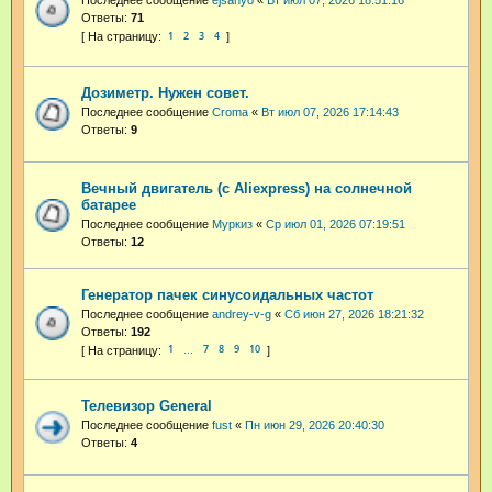
Последнее сообщение
ejsanyo
«
Вт июл 07, 2026 18:51:16
Ответы:
71
1
2
3
4
Дозиметр. Нужен совет.
Последнее сообщение
Croma
«
Вт июл 07, 2026 17:14:43
Ответы:
9
Вечный двигатель (с Aliexpress) на солнечной
батарее
Последнее сообщение
Муркиз
«
Ср июл 01, 2026 07:19:51
Ответы:
12
Генератор пачек синусоидальных частот
Последнее сообщение
andrey-v-g
«
Сб июн 27, 2026 18:21:32
Ответы:
192
1
7
8
9
10
…
Телевизор General
Последнее сообщение
fust
«
Пн июн 29, 2026 20:40:30
Ответы:
4