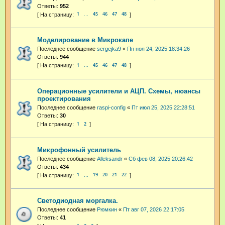
Ответы:
952
1
45
46
47
48
…
Моделирование в Микрокапе
Последнее сообщение
sergejka9
«
Пн ноя 24, 2025 18:34:26
Ответы:
944
1
45
46
47
48
…
Операционные усилители и АЦП. Схемы, нюансы
проектирования
Последнее сообщение
raspi-config
«
Пт июл 25, 2025 22:28:51
Ответы:
30
1
2
Микрофонный усилитель
Последнее сообщение
Alleksandr
«
Сб фев 08, 2025 20:26:42
Ответы:
434
1
19
20
21
22
…
Светодиодная моргалка.
Последнее сообщение
Рюмкин
«
Пт авг 07, 2026 22:17:05
Ответы:
41