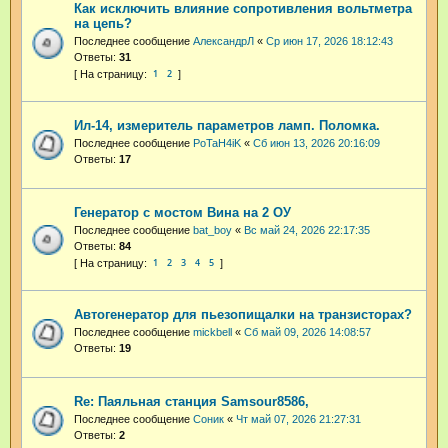
Как исключить влияние сопротивления вольтметра
на цепь?
Последнее сообщение
АлександрЛ
«
Ср июн 17, 2026 18:12:43
Ответы:
31
1
2
Ил-14, измеритель параметров ламп. Поломка.
Последнее сообщение
PoTaH4iK
«
Сб июн 13, 2026 20:16:09
Ответы:
17
Генератор с мостом Вина на 2 ОУ
Последнее сообщение
bat_boy
«
Вс май 24, 2026 22:17:35
Ответы:
84
1
2
3
4
5
Автогенератор для пьезопищалки на транзисторах?
Последнее сообщение
mickbell
«
Сб май 09, 2026 14:08:57
Ответы:
19
Re: Паяльная станция Samsour8586,
Последнее сообщение
Соник
«
Чт май 07, 2026 21:27:31
Ответы:
2