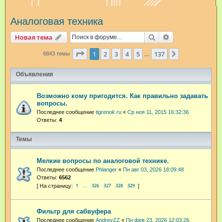
и
Аналоговая техника
с
к
Поиск
Расширенный п
Новая тема
Страница
1
из
137
1
2
3
4
5
137
След.
6843 темы
…
Объявления
Возможно кому пригодится. Как правильно задавать
вопросы.
Последнее сообщение
tigrenok.ru
«
Ср ноя 11, 2015 16:32:36
Ответы:
4
Темы
Мелкие вопросы по аналоговой технике.
Последнее сообщение
Phlanger
«
Пн авг 03, 2026 18:09:48
Ответы:
6562
1
326
327
328
329
…
Фильтр для сабвуфера
Последнее сообщение
AndreyZZ
«
Пн фев 23, 2026 12:03:26