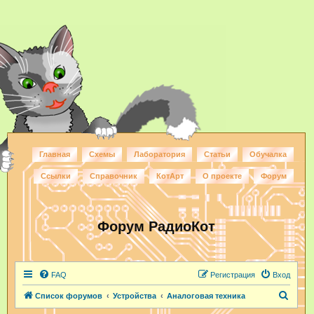
Главная
Схемы
Лаборатория
Статьи
Обучалка
Ссылки
Справочник
КотАрт
О проекте
Форум
Форум РадиоКот
FAQ
Регистрация
Вход
П
Список форумов
Устройства
Аналоговая техника
о