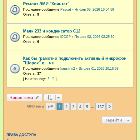
Ремонт ЭМИ "Квинтет"
Последнее сообщение
Pascat
«
Чт фев 05, 2026 16:04:59
Ответы:
9
Маяк 233 и конденсатор С12
Последнее сообщение
iCCCP
«
Пн фев 02, 2026 02:25:30
Ответы:
6
Как бы грамотно подключить активный микрофон
"Шорох" к... че
Последнее сообщение
kapsitrin2
«
Вс фев 01, 2026 20:18:39
Ответы:
37
1
2
Новая тема
Страница
1
из
137
1
2
3
4
5
137
След.
6843 темы
…
Перейти
ПРАВА ДОСТУПА