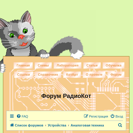
Главная
Схемы
Лаборатория
Статьи
Обучалка
Ссылки
Справочник
КотАрт
О проекте
Форум
Форум РадиоКот
FAQ
Регистрация
Вход
П
Список форумов
Устройства
Аналоговая техника
о