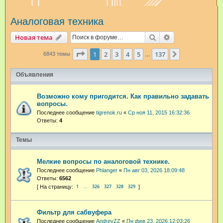
и
Аналоговая техника
с
к
Поиск
Расширенный п
Новая тема
Страница
1
из
137
1
2
3
4
5
137
След.
6843 темы
…
Объявления
Возможно кому пригодится. Как правильно задавать
вопросы.
Последнее сообщение
tigrenok.ru
«
Ср ноя 11, 2015 16:32:36
Ответы:
4
Темы
Мелкие вопросы по аналоговой технике.
Последнее сообщение
Phlanger
«
Пн авг 03, 2026 18:09:48
Ответы:
6562
1
326
327
328
329
…
Фильтр для сабвуфера
Последнее сообщение
AndreyZZ
«
Пн фев 23, 2026 12:03:26