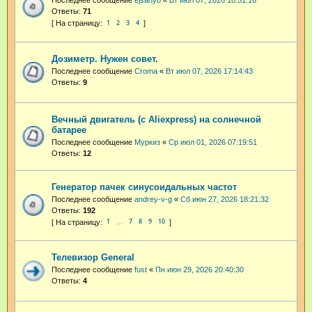
Последнее сообщение
ejsanyo
«
Вт июл 07, 2026 18:51:16
Ответы:
71
1
2
3
4
Дозиметр. Нужен совет.
Последнее сообщение
Croma
«
Вт июл 07, 2026 17:14:43
Ответы:
9
Вечный двигатель (с Aliexpress) на солнечной
батарее
Последнее сообщение
Муркиз
«
Ср июл 01, 2026 07:19:51
Ответы:
12
Генератор пачек синусоидальных частот
Последнее сообщение
andrey-v-g
«
Сб июн 27, 2026 18:21:32
Ответы:
192
1
7
8
9
10
…
Телевизор General
Последнее сообщение
fust
«
Пн июн 29, 2026 20:40:30
Ответы:
4