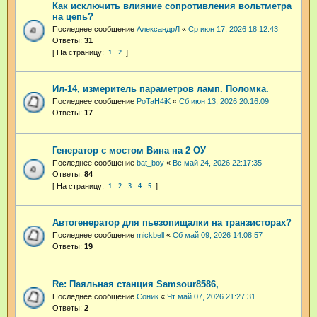
Как исключить влияние сопротивления вольтметра
на цепь?
Последнее сообщение
АлександрЛ
«
Ср июн 17, 2026 18:12:43
Ответы:
31
1
2
Ил-14, измеритель параметров ламп. Поломка.
Последнее сообщение
PoTaH4iK
«
Сб июн 13, 2026 20:16:09
Ответы:
17
Генератор с мостом Вина на 2 ОУ
Последнее сообщение
bat_boy
«
Вс май 24, 2026 22:17:35
Ответы:
84
1
2
3
4
5
Автогенератор для пьезопищалки на транзисторах?
Последнее сообщение
mickbell
«
Сб май 09, 2026 14:08:57
Ответы:
19
Re: Паяльная станция Samsour8586,
Последнее сообщение
Соник
«
Чт май 07, 2026 21:27:31
Ответы:
2