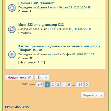
Ремонт ЭМИ "Квинтет"
Последнее сообщение
Pascat
«
Чт фев 05, 2026 16:04:59
Ответы:
9
Маяк 233 и конденсатор С12
Последнее сообщение
iCCCP
«
Пн фев 02, 2026 02:25:30
Ответы:
6
Как бы грамотно подключить активный микрофон
"Шорох" к... че
Последнее сообщение
kapsitrin2
«
Вс фев 01, 2026 20:18:39
Ответы:
37
1
2
Новая тема
Страница
1
из
137
1
2
3
4
5
137
След.
6843 темы
…
Перейти
ПРАВА ДОСТУПА