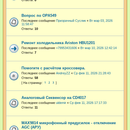
Ответы:
8
Вопрос по OPA549
Последнее сообщение
Призрачный Суслик
«
Вт мар 03, 2026
11:58:47
Ответы:
10
Ремонт холодильника Ariston HBU1201
Последнее сообщение
+79953431606
«
Вт мар 10, 2026 12:42:14
Ответы:
7
Помогите с расчётом кроссовера.
Последнее сообщение
AndreyZZ
«
Ср фев 11, 2026 21:28:43
Ответы:
58
1
2
3
Аналоговый Секвенсор на CD4017
Последнее сообщение
uldemir
«
Ср фев 11, 2026 17:17:33
Ответы:
11
MAX9814 микрофонный предусилок - отключение
AGC (АРУ)