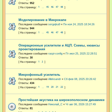
Ответы:
952
1
45
46
47
48
…
Моделирование в Микрокапе
Последнее сообщение
sergejka9
«
Пн ноя 24, 2025 18:34:26
Ответы:
944
1
45
46
47
48
…
Операционные усилители и АЦП. Схемы, нюансы
проектирования
Последнее сообщение
raspi-config
«
Пт июл 25, 2025 22:28:51
Ответы:
30
1
2
Микрофонный усилитель
Последнее сообщение
Alleksandr
«
Сб фев 08, 2025 20:26:42
Ответы:
434
1
19
20
21
22
…
Простейшая акустика на широкополосном динамике
Последнее сообщение
Николай_С
«
Чт авг 06, 2026 15:27:49
Ответы:
81