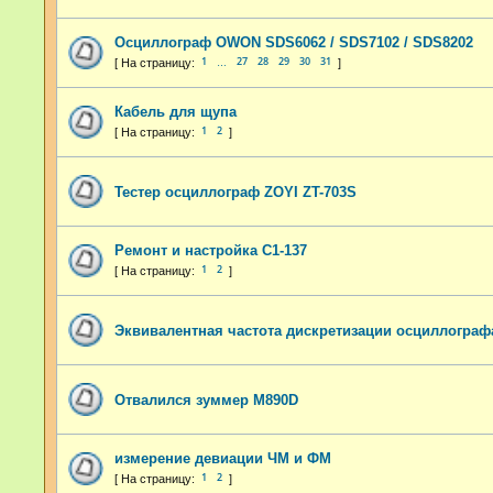
Осциллограф OWON SDS6062 / SDS7102 / SDS8202
1
27
28
29
30
31
…
Кабель для щупа
1
2
Тестер осциллограф ZOYI ZT-703S
Ремонт и настройка С1-137
1
2
Эквивалентная частота дискретизации осциллограф
Отвалился зуммер M890D
измерение девиации ЧМ и ФМ
1
2