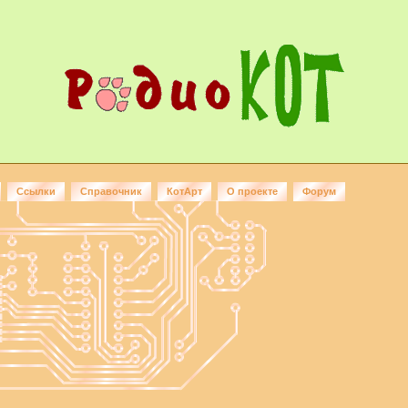
Ссылки
Справочник
КотАрт
О проекте
Форум