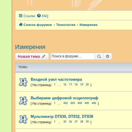
Ссылки
FAQ
Список форумов
Технология
Измерения
Измерения
Поиск
Расширенн
Новая тема
ТЕМЫ
Входной узел частотомера
1
16
17
18
19
20
…
Выбираем цифровой осциллограф
1
442
443
444
445
446
…
Мультиметр DT830, DT832, DT838
1
35
36
37
38
39
…