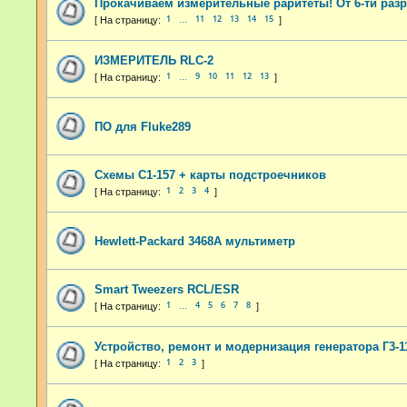
Прокачиваем измерительные раритеты! От 6-ти раз
1
11
12
13
14
15
…
ИЗМЕРИТЕЛЬ RLC-2
1
9
10
11
12
13
…
ПО для Fluke289
Схемы С1-157 + карты подстроечников
1
2
3
4
Hewlett-Packard 3468A мультиметр
Smart Tweezers RCL/ESR
1
4
5
6
7
8
…
Устройство, ремонт и модернизация генератора Г3-1
1
2
3