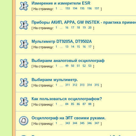
Измерение и измерители ESR
1
193
194
195
196
197
…
Приборы АКИП, APPA, GW INSTEK - практика приме
1
16
17
18
19
20
…
Мультиметр DT9205A, DT9502A
1
13
14
15
16
17
…
Выбираем аналоговый осциллограф
1
49
50
51
52
53
…
Выбираем мультиметр.
1
311
312
313
314
315
…
Как пользоваться осциллографом?
1
84
85
86
87
88
…
Осциллограф на ЭЛТ своими руками.
1
343
344
345
346
347
…