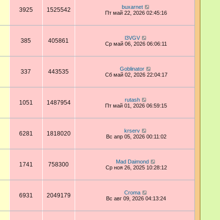
buxarnet
3925
1525542
Пт май 22, 2026 02:45:16
l3VGV
385
405861
Ср май 06, 2026 06:06:11
Goblinator
337
443535
Сб май 02, 2026 22:04:17
rutash
1051
1487954
Пт май 01, 2026 06:59:15
krserv
6281
1818020
Вс апр 05, 2026 00:11:02
Mad Daimond
1741
758300
Ср ноя 26, 2025 10:28:12
Croma
6931
2049179
Вс авг 09, 2026 04:13:24