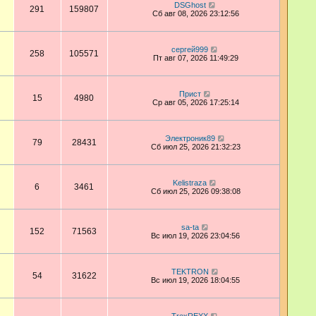
DSGhost
291
159807
Сб авг 08, 2026 23:12:56
сергей999
258
105571
Пт авг 07, 2026 11:49:29
Прист
15
4980
Ср авг 05, 2026 17:25:14
Электроник89
79
28431
Сб июл 25, 2026 21:32:23
Kelistraza
6
3461
Сб июл 25, 2026 09:38:08
sa-ta
152
71563
Вс июл 19, 2026 23:04:56
TEKTRON
54
31622
Вс июл 19, 2026 18:04:55