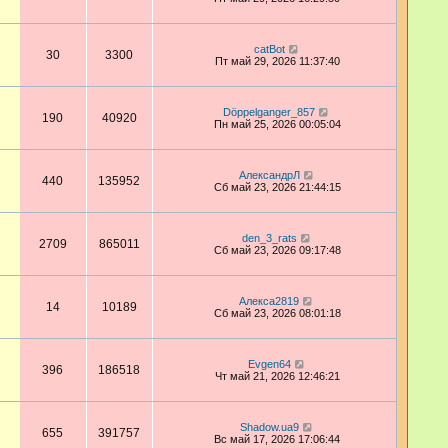
catBot
30
3300
Пт май 29, 2026 11:37:40
Dӧppelganger_857
190
40920
Пн май 25, 2026 00:05:04
АлександрЛ
440
135952
Сб май 23, 2026 21:44:15
den_3_rats
2709
865011
Сб май 23, 2026 09:17:48
Алекса2819
14
10189
Сб май 23, 2026 08:01:18
Evgen64
396
186518
Чт май 21, 2026 12:46:21
Shadow.ua9
655
391757
Вс май 17, 2026 17:06:44