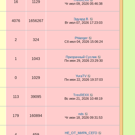
TrexREXX
16
1129
Чт июл 09, 2026 05:46:38
Эдуард В.
4076
1656267
Вт июл 07, 2026 17:23:03
Phlanger
2
324
Сб июл 04, 2026 15:06:24
Призрачный Суслик
1
1043
Пн июн 29, 2026 23:29:30
YuraTV
0
1029
Пн июн 22, 2026 19:37:03
TrexREXX
113
39095
Вс июн 21, 2026 10:48:19
nds
179
160894
Чт июн 18, 2026 09:31:53
НЕ_ОТ_МИРА_СЕГО
4
659