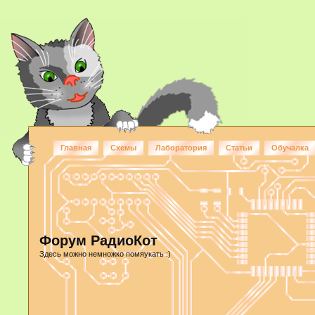
Главная
Схемы
Лаборатория
Статьи
Обучалка
Форум РадиоКот
Здесь можно немножко помяукать :)