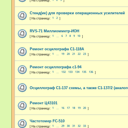
Стенд(ик) для проверки операционных усилителей
1
2
RVS-71 Миллиомметр-ИОН
1
6
7
8
9
10
…
Ремонт осцилографа С1-118А
1
19
20
21
22
23
…
Ремонт осциллографа с1-94
1
132
133
134
135
136
…
Осциллограф С1-137 схемы, а также С1-137/2 (анало
Ремонт Ц43101
1
16
17
18
19
20
…
Частотомер FC-510
1
29
30
31
32
33
…