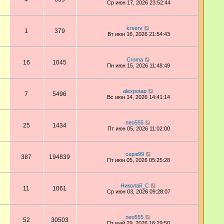
Ср июн 17, 2026 23:52:44
krserv
1
379
Вт июн 16, 2026 21:54:43
Croma
16
1045
Пн июн 15, 2026 11:48:49
alexpotap
7
5496
Вс июн 14, 2026 14:41:14
neo555
25
1434
Пт июн 05, 2026 11:02:00
серж99
387
194839
Пт июн 05, 2026 05:25:28
Николай_С
11
1061
Ср июн 03, 2026 09:28:07
neo555
52
30503
Пт май 29, 2026 16:29:50