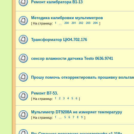
Ремонт калибратора В1-13
Методика калибровки мультиметров
1
200
201
202
203
204
…
Трансформатор ЦЮ4.702.176
сенсор влажности датчика Testo 0636.9741
Прошу помочь откорректировать прошивку вольта
Ремонт В7-53.
1
2
3
4
5
6
Мультиметр DT9208A не измеряет температуру
1
5
6
7
8
9
…
Re: Странное поведение осциллографа с1-118а