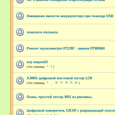
Измерение емкости аккумулятора при помощи USB 
помогите опознать
Ремонт мультиметра UT139C - замена DTM0660
еср мирон63
1
2
XJW01 цифровой мостовой тестер LCR
1
16
17
18
19
20
…
Очень простой тестер W01 из рекламы.
Цифровой измеритель C/ESR с разрешающей спосо
1
2
3