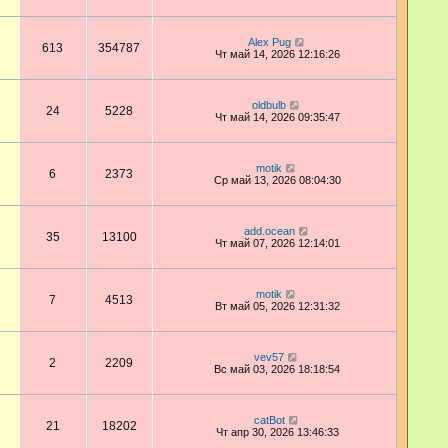
Alex Pug
613
354787
Чт май 14, 2026 12:16:26
oldbulb
24
5228
Чт май 14, 2026 09:35:47
motik
6
2373
Ср май 13, 2026 08:04:30
add.ocean
35
13100
Чт май 07, 2026 12:14:01
motik
7
4513
Вт май 05, 2026 12:31:32
vev57
2
2209
Вс май 03, 2026 18:18:54
catBot
21
18202
Чт апр 30, 2026 13:46:33