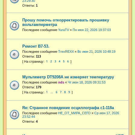
23:29:30
Ответы:
1
Прошу помочь откорректировать прошивку
вольтамперметра
Последнее сообщение
YuraTV
«
Пн июн 22, 2026 19:37:03
Ремонт В7-53.
Последнее сообщение
TrexREXX
«
Вс июн 21, 2026 10:48:19
Ответы:
113
1
2
3
4
5
6
Мультиметр DT9208A не измеряет температуру
Последнее сообщение
nds
«
Чт июн 18, 2026 09:31:53
Ответы:
179
1
6
7
8
9
…
Re: Странное поведение осциллографа с1-118а
Последнее сообщение
НЕ_ОТ_МИРА_СЕГО
«
Ср июн 17, 2026
23:52:44
Ответы:
4