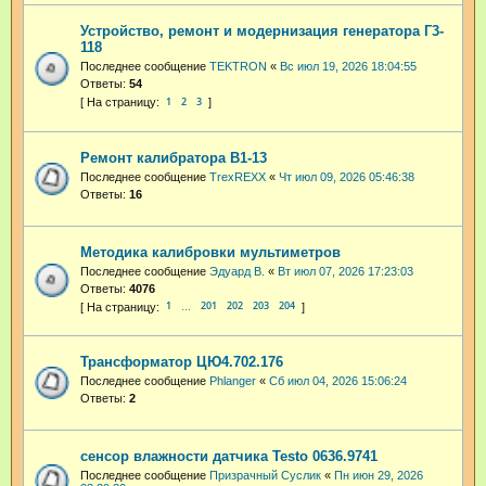
Устройство, ремонт и модернизация генератора Г3-
118
Последнее сообщение
TEKTRON
«
Вс июл 19, 2026 18:04:55
Ответы:
54
1
2
3
Ремонт калибратора В1-13
Последнее сообщение
TrexREXX
«
Чт июл 09, 2026 05:46:38
Ответы:
16
Методика калибровки мультиметров
Последнее сообщение
Эдуард В.
«
Вт июл 07, 2026 17:23:03
Ответы:
4076
1
201
202
203
204
…
Трансформатор ЦЮ4.702.176
Последнее сообщение
Phlanger
«
Сб июл 04, 2026 15:06:24
Ответы:
2
сенсор влажности датчика Testo 0636.9741
Последнее сообщение
Призрачный Суслик
«
Пн июн 29, 2026