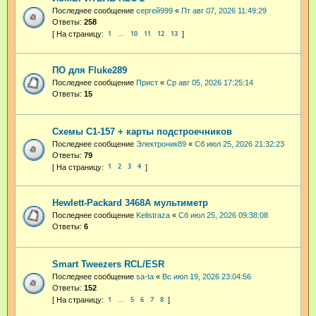
Последнее сообщение
сергей999
«
Пт авг 07, 2026 11:49:29
Ответы:
258
1
10
11
12
13
…
ПО для Fluke289
Последнее сообщение
Прист
«
Ср авг 05, 2026 17:25:14
Ответы:
15
Схемы С1-157 + карты подстроечников
Последнее сообщение
Электроник89
«
Сб июл 25, 2026 21:32:23
Ответы:
79
1
2
3
4
Hewlett-Packard 3468A мультиметр
Последнее сообщение
Kelistraza
«
Сб июл 25, 2026 09:38:08
Ответы:
6
Smart Tweezers RCL/ESR
Последнее сообщение
sa-ta
«
Вс июл 19, 2026 23:04:56
Ответы:
152
1
5
6
7
8
…