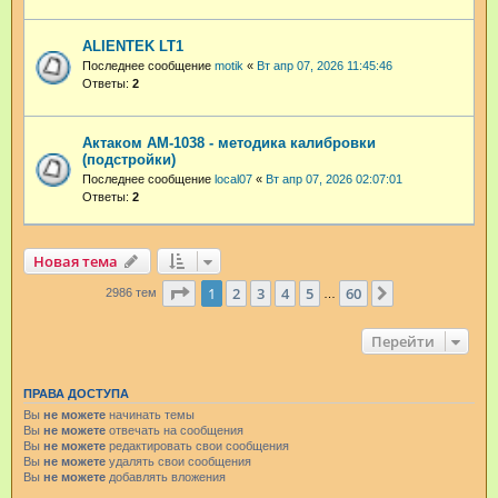
ALIENTEK LT1
Последнее сообщение
motik
«
Вт апр 07, 2026 11:45:46
Ответы:
2
Актаком АМ-1038 - методика калибровки
(подстройки)
Последнее сообщение
local07
«
Вт апр 07, 2026 02:07:01
Ответы:
2
Новая тема
Страница
1
из
60
1
2
3
4
5
60
След.
2986 тем
…
Перейти
ПРАВА ДОСТУПА
Вы
не можете
начинать темы
Вы
не можете
отвечать на сообщения
Вы
не можете
редактировать свои сообщения
Вы
не можете
удалять свои сообщения
Вы
не можете
добавлять вложения