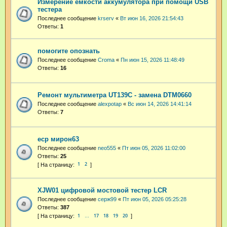
Измерение емкости аккумулятора при помощи USB
тестера
Последнее сообщение
krserv
«
Вт июн 16, 2026 21:54:43
Ответы:
1
помогите опознать
Последнее сообщение
Croma
«
Пн июн 15, 2026 11:48:49
Ответы:
16
Ремонт мультиметра UT139C - замена DTM0660
Последнее сообщение
alexpotap
«
Вс июн 14, 2026 14:41:14
Ответы:
7
еср мирон63
Последнее сообщение
neo555
«
Пт июн 05, 2026 11:02:00
Ответы:
25
1
2
XJW01 цифровой мостовой тестер LCR
Последнее сообщение
серж99
«
Пт июн 05, 2026 05:25:28
Ответы:
387
1
17
18
19
20
…