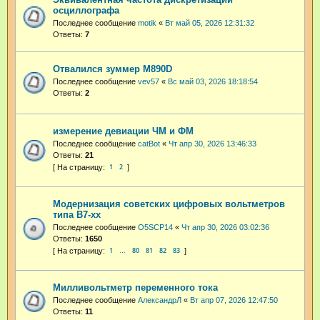
осциллографа
Последнее сообщение
motik
«
Вт май 05, 2026 12:31:32
Ответы:
7
Отвалился зуммер M890D
Последнее сообщение
vev57
«
Вс май 03, 2026 18:18:54
Ответы:
2
измерение девиации ЧМ и ФМ
Последнее сообщение
catBot
«
Чт апр 30, 2026 13:46:33
Ответы:
21
1
2
Модернизация советских цифровых вольтметров
типа В7-хх
Последнее сообщение
O5SCP14
«
Чт апр 30, 2026 03:02:36
Ответы:
1650
1
80
81
82
83
…
Милливольтметр переменного тока
Последнее сообщение
АлександрЛ
«
Вт апр 07, 2026 12:47:50
Ответы:
11