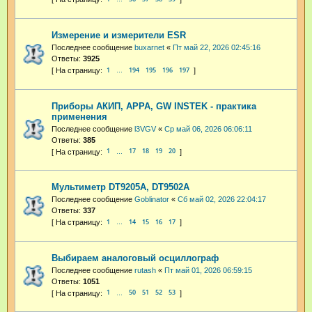
Измерение и измерители ESR
Последнее сообщение
buxarnet
«
Пт май 22, 2026 02:45:16
Ответы:
3925
1
194
195
196
197
…
Приборы АКИП, APPA, GW INSTEK - практика
применения
Последнее сообщение
l3VGV
«
Ср май 06, 2026 06:06:11
Ответы:
385
1
17
18
19
20
…
Мультиметр DT9205A, DT9502A
Последнее сообщение
Goblinator
«
Сб май 02, 2026 22:04:17
Ответы:
337
1
14
15
16
17
…
Выбираем аналоговый осциллограф
Последнее сообщение
rutash
«
Пт май 01, 2026 06:59:15
Ответы:
1051
1
50
51
52
53
…