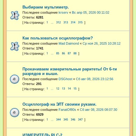
Выбираем мультиметр.
Последнее сообщение
krserv
«
Вс апр 05, 2026 00:11:02
Ответы:
6281
1
312
313
314
315
…
Как пользоваться осциллографом?
Последнее сообщение
Mad Daimond
«
Ср ноя 26, 2025 10:28:12
Ответы:
1741
1
85
86
87
88
…
Прокачиваем измерительные раритеты! От 6-ти
разрядов и выше.
Последнее сообщение
DSGhost
«
Сб авг 08, 2026 23:12:56
Ответы:
291
1
12
13
14
15
…
Осциллограф на ЭЛТ своими руками.
Последнее сообщение
FanatOf80s
«
Сб авг 08, 2026 08:07:30
Ответы:
6929
1
344
345
346
347
…
ИЗМЕРИТЕЛЬ RLC-2