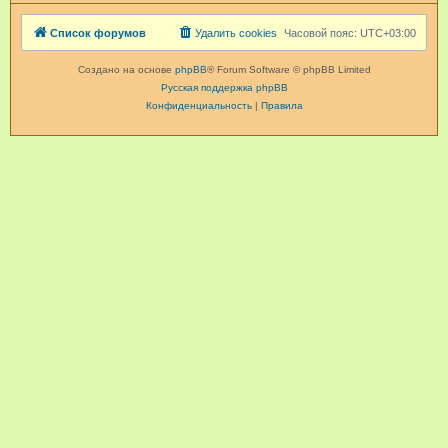
Список форумов
Удалить cookies
Часовой пояс:
UTC+03:00
Создано на основе
phpBB
® Forum Software © phpBB Limited
Русская поддержка phpBB
Конфиденциальность
|
Правила