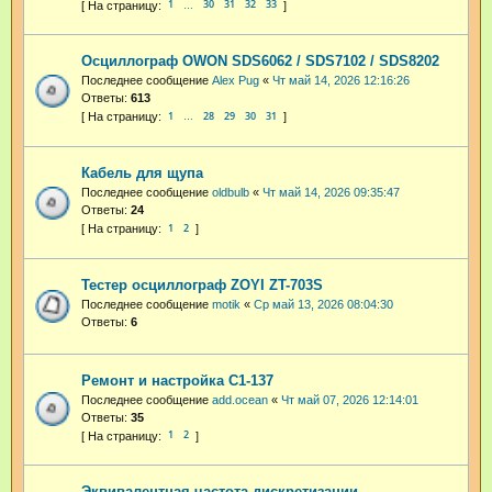
1
30
31
32
33
…
Осциллограф OWON SDS6062 / SDS7102 / SDS8202
Последнее сообщение
Alex Pug
«
Чт май 14, 2026 12:16:26
Ответы:
613
1
28
29
30
31
…
Кабель для щупа
Последнее сообщение
oldbulb
«
Чт май 14, 2026 09:35:47
Ответы:
24
1
2
Тестер осциллограф ZOYI ZT-703S
Последнее сообщение
motik
«
Ср май 13, 2026 08:04:30
Ответы:
6
Ремонт и настройка С1-137
Последнее сообщение
add.ocean
«
Чт май 07, 2026 12:14:01
Ответы:
35
1
2
Эквивалентная частота дискретизации