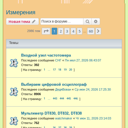
и
Измерения
с
к
Поиск
Расширенный п
Новая тема
Страница
1
из
60
1
2
3
4
5
60
След.
2986 тем
…
Темы
Входной узел частотомера
Последнее сообщение
СНГ
«
Пн июл 27, 2026 06:43:07
Ответы:
392
1
17
18
19
20
…
Выбираем цифровой осциллограф
Последнее сообщение
ДядяВован
«
Ср июн 24, 2026 17:25:30
Ответы:
8906
1
443
444
445
446
…
Мультиметр DT830, DT832, DT838
Последнее сообщение
watchmaker
«
Чт июн 11, 2026 23:14:03
Ответы:
762
1
36
37
38
39
…