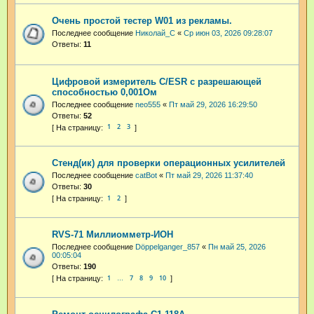
Очень простой тестер W01 из рекламы.
Последнее сообщение
Николай_С
«
Ср июн 03, 2026 09:28:07
Ответы:
11
Цифровой измеритель C/ESR с разрешающей
способностью 0,001Ом
Последнее сообщение
neo555
«
Пт май 29, 2026 16:29:50
Ответы:
52
1
2
3
Стенд(ик) для проверки операционных усилителей
Последнее сообщение
catBot
«
Пт май 29, 2026 11:37:40
Ответы:
30
1
2
RVS-71 Миллиомметр-ИОН
Последнее сообщение
Dӧppelganger_857
«
Пн май 25, 2026
00:05:04
Ответы:
190
1
7
8
9
10
…