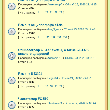
Ремонт осцилографа С1-118А
Последнее сообщение
АлександрЛ
«
Сб май 23, 2026 21:44:15
Ответы:
440
1
20
21
22
23
…
Ремонт осциллографа с1-94
Последнее сообщение
den_3_rats
«
Сб май 23, 2026 09:17:48
Ответы:
2709
1
133
134
135
136
…
Осциллограф С1-137 схемы, а также С1-137/2
(аналого-цифровой
Последнее сообщение
Алекса2819
«
Сб май 23, 2026 08:01:18
Ответы:
14
Ремонт Ц43101
Последнее сообщение
Evgen64
«
Чт май 21, 2026 12:46:21
Ответы:
396
1
17
18
19
20
…
Частотомер FC-510
Последнее сообщение
Shadow.ua9
«
Вс май 17, 2026 17:06:44
Ответы:
655