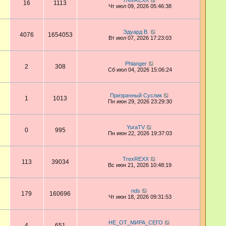
TrexREXX
16
1113
Чт июл 09, 2026 05:46:38
Эдуард В.
4076
1654053
Вт июл 07, 2026 17:23:03
Phlanger
2
308
Сб июл 04, 2026 15:06:24
Призрачный Суслик
1
1013
Пн июн 29, 2026 23:29:30
YuraTV
0
995
Пн июн 22, 2026 19:37:03
TrexREXX
113
39034
Вс июн 21, 2026 10:48:19
nds
179
160696
Чт июн 18, 2026 09:31:53
НЕ_ОТ_МИРА_СЕГО
4
651