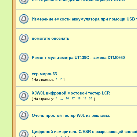
Измерение емкости аккумулятора при помощи USB 
помогите опознать
Ремонт мультиметра UT139C - замена DTM0660
еср мирон63
1
2
XJW01 цифровой мостовой тестер LCR
1
16
17
18
19
20
…
Очень простой тестер W01 из рекламы.
Цифровой измеритель C/ESR с разрешающей спосо
1
2
3