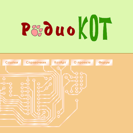
Ссылки
Справочник
КотАрт
О проекте
Форум