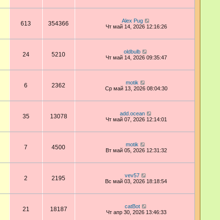
Alex Pug
613
354366
Чт май 14, 2026 12:16:26
oldbulb
24
5210
Чт май 14, 2026 09:35:47
motik
6
2362
Ср май 13, 2026 08:04:30
add.ocean
35
13078
Чт май 07, 2026 12:14:01
motik
7
4500
Вт май 05, 2026 12:31:32
vev57
2
2195
Вс май 03, 2026 18:18:54
catBot
21
18187
Чт апр 30, 2026 13:46:33