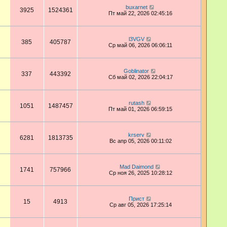
buxarnet
3925
1524361
Пт май 22, 2026 02:45:16
l3VGV
385
405787
Ср май 06, 2026 06:06:11
Goblinator
337
443392
Сб май 02, 2026 22:04:17
rutash
1051
1487457
Пт май 01, 2026 06:59:15
krserv
6281
1813735
Вс апр 05, 2026 00:11:02
Mad Daimond
1741
757966
Ср ноя 26, 2025 10:28:12
Прист
15
4913
Ср авг 05, 2026 17:25:14