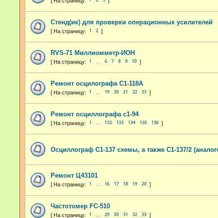
Стенд(ик) для проверки операционных усилителей
1
2
RVS-71 Миллиомметр-ИОН
1
6
7
8
9
10
…
Ремонт осцилографа С1-118А
1
19
20
21
22
23
…
Ремонт осциллографа с1-94
1
132
133
134
135
136
…
Осциллограф С1-137 схемы, а также С1-137/2 (анало
Ремонт Ц43101
1
16
17
18
19
20
…
Частотомер FC-510
1
29
30
31
32
33
…