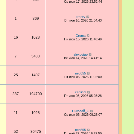
Ср июн 17, 2026 23:52:44
krserv
1
369
Вт июн 16, 2026 21:54:43
Croma
16
1028
Пн июн 15, 2026 11:48:49
alexpotap
7
5483
Вс июн 14, 2026 14:41:14
neo555
25
1407
Пт июн 05, 2026 11:02:00
серж99
387
194700
Пт июн 05, 2026 05:25:28
Николай_С
11
1028
Ср июн 03, 2026 09:28:07
neo555
52
30475
Пт май 29, 2026 16:29:50