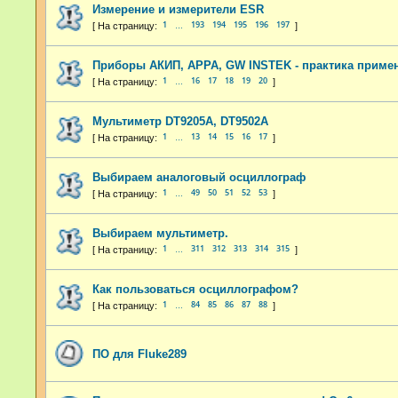
Измерение и измерители ESR
1
193
194
195
196
197
…
Приборы АКИП, APPA, GW INSTEK - практика приме
1
16
17
18
19
20
…
Мультиметр DT9205A, DT9502A
1
13
14
15
16
17
…
Выбираем аналоговый осциллограф
1
49
50
51
52
53
…
Выбираем мультиметр.
1
311
312
313
314
315
…
Как пользоваться осциллографом?
1
84
85
86
87
88
…
ПО для Fluke289