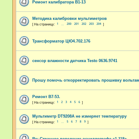
Ремонт калибратора В1-13
Методика калибровки мультиметров
1
200
201
202
203
204
…
Трансформатор ЦЮ4.702.176
сенсор влажности датчика Testo 0636.9741
Прошу помочь откорректировать прошивку вольта
Ремонт В7-53.
1
2
3
4
5
6
Мультиметр DT9208A не измеряет температуру
1
5
6
7
8
9
…
Re: Странное поведение осциллографа с1-118а