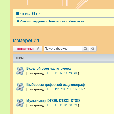
Ссылки
FAQ
Список форумов
Технология
Измерения
Измерения
Поиск
Расширенн
Новая тема
ТЕМЫ
Входной узел частотомера
1
16
17
18
19
20
…
Выбираем цифровой осциллограф
1
442
443
444
445
446
…
Мультиметр DT830, DT832, DT838
1
35
36
37
38
39
…