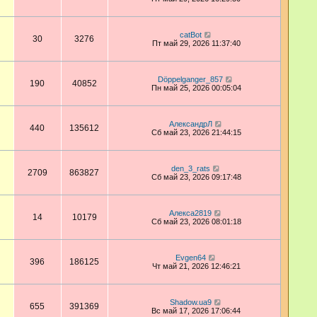
catBot
30
3276
Пт май 29, 2026 11:37:40
Dӧppelganger_857
190
40852
Пн май 25, 2026 00:05:04
АлександрЛ
440
135612
Сб май 23, 2026 21:44:15
den_3_rats
2709
863827
Сб май 23, 2026 09:17:48
Алекса2819
14
10179
Сб май 23, 2026 08:01:18
Evgen64
396
186125
Чт май 21, 2026 12:46:21
Shadow.ua9
655
391369
Вс май 17, 2026 17:06:44