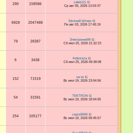
caleb111
290
159586
Ср авг 05, 2026 13:03:37
Евгений Штерн
6928
2047488
Пн авг 03, 2026 17:45:19
Электроник89
79
28387
Сб июл 25, 2026 21:32:23
Kelistraza
6
3438
Сб июл 25, 2026 09:38:08
sa-ta
152
71519
Вс июл 19, 2026 23:04:56
TEKTRON
54
31591
Вс июл 19, 2026 18:04:55
сергей999
254
105177
Вс июл 19, 2026 09:45:57