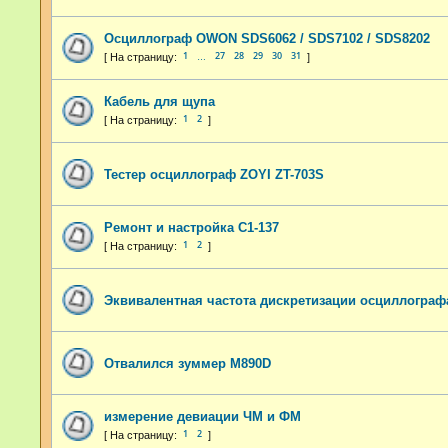
Осциллограф OWON SDS6062 / SDS7102 / SDS8202
1
27
28
29
30
31
…
Кабель для щупа
1
2
Тестер осциллограф ZOYI ZT-703S
Ремонт и настройка С1-137
1
2
Эквивалентная частота дискретизации осциллограф
Отвалился зуммер M890D
измерение девиации ЧМ и ФМ
1
2