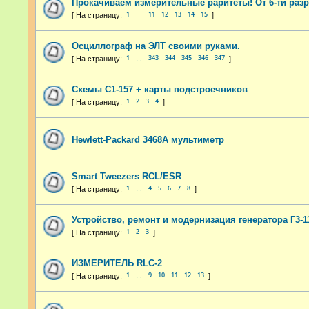
Прокачиваем измерительные раритеты! От 6-ти раз
1
11
12
13
14
15
…
Осциллограф на ЭЛТ своими руками.
1
343
344
345
346
347
…
Схемы С1-157 + карты подстроечников
1
2
3
4
Hewlett-Packard 3468A мультиметр
Smart Tweezers RCL/ESR
1
4
5
6
7
8
…
Устройство, ремонт и модернизация генератора Г3-1
1
2
3
ИЗМЕРИТЕЛЬ RLC-2
1
9
10
11
12
13
…