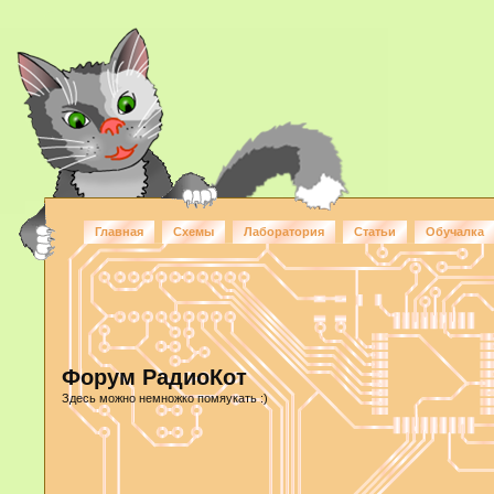
Главная
Схемы
Лаборатория
Статьи
Обучалка
Форум РадиоКот
Здесь можно немножко помяукать :)