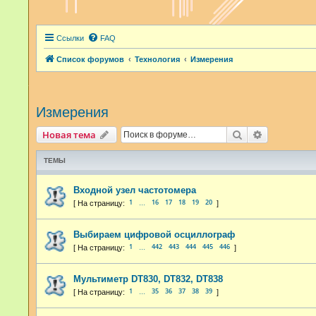
Ссылки
FAQ
Список форумов
Технология
Измерения
Измерения
Поиск
Расширенн
Новая тема
ТЕМЫ
Входной узел частотомера
1
16
17
18
19
20
…
Выбираем цифровой осциллограф
1
442
443
444
445
446
…
Мультиметр DT830, DT832, DT838
1
35
36
37
38
39
…