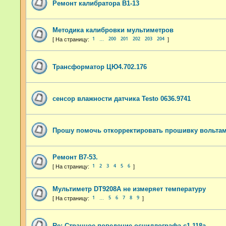
Ремонт калибратора В1-13
Методика калибровки мультиметров
1
200
201
202
203
204
…
Трансформатор ЦЮ4.702.176
сенсор влажности датчика Testo 0636.9741
Прошу помочь откорректировать прошивку вольта
Ремонт В7-53.
1
2
3
4
5
6
Мультиметр DT9208A не измеряет температуру
1
5
6
7
8
9
…
Re: Странное поведение осциллографа с1-118а