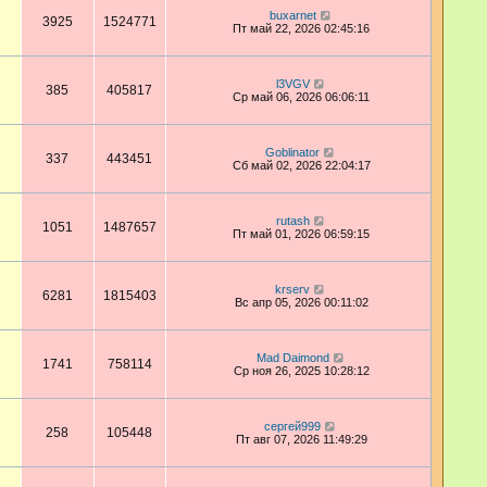
buxarnet
3925
1524771
Пт май 22, 2026 02:45:16
l3VGV
385
405817
Ср май 06, 2026 06:06:11
Goblinator
337
443451
Сб май 02, 2026 22:04:17
rutash
1051
1487657
Пт май 01, 2026 06:59:15
krserv
6281
1815403
Вс апр 05, 2026 00:11:02
Mad Daimond
1741
758114
Ср ноя 26, 2025 10:28:12
сергей999
258
105448
Пт авг 07, 2026 11:49:29