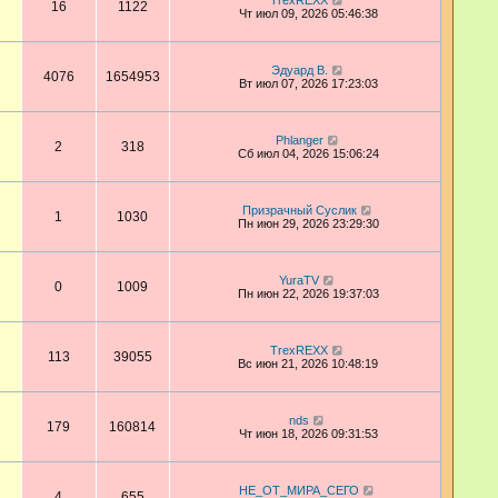
TrexREXX
16
1122
Чт июл 09, 2026 05:46:38
Эдуард В.
4076
1654953
Вт июл 07, 2026 17:23:03
Phlanger
2
318
Сб июл 04, 2026 15:06:24
Призрачный Суслик
1
1030
Пн июн 29, 2026 23:29:30
YuraTV
0
1009
Пн июн 22, 2026 19:37:03
TrexREXX
113
39055
Вс июн 21, 2026 10:48:19
nds
179
160814
Чт июн 18, 2026 09:31:53
НЕ_ОТ_МИРА_СЕГО
4
655