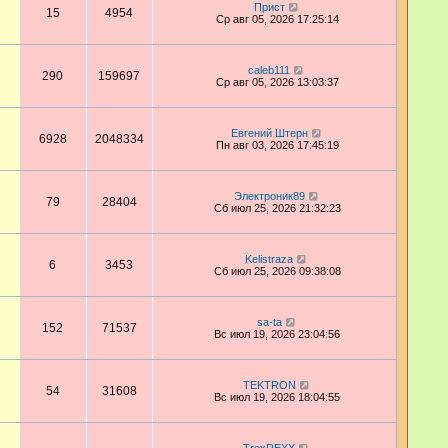
Прист
15
4954
Ср авг 05, 2026 17:25:14
caleb111
290
159697
Ср авг 05, 2026 13:03:37
Евгений Штерн
6928
2048334
Пн авг 03, 2026 17:45:19
Электроник89
79
28404
Сб июл 25, 2026 21:32:23
Kelistraza
6
3453
Сб июл 25, 2026 09:38:08
sa-ta
152
71537
Вс июл 19, 2026 23:04:56
TEKTRON
54
31608
Вс июл 19, 2026 18:04:55