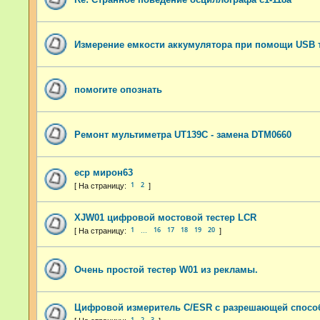
Измерение емкости аккумулятора при помощи USB 
помогите опознать
Ремонт мультиметра UT139C - замена DTM0660
еср мирон63
1
2
XJW01 цифровой мостовой тестер LCR
1
16
17
18
19
20
…
Очень простой тестер W01 из рекламы.
Цифровой измеритель C/ESR с разрешающей спосо
1
2
3