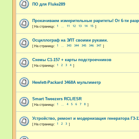
ПО для Fluke289
Прокачиваем измерительные раритеты! От 6-ти раз
1
11
12
13
14
15
…
Осциллограф на ЭЛТ своими руками.
1
343
344
345
346
347
…
Схемы С1-157 + карты подстроечников
1
2
3
4
Hewlett-Packard 3468A мультиметр
Smart Tweezers RCL/ESR
1
4
5
6
7
8
…
Устройство, ремонт и модернизация генератора Г3-1
1
2
3