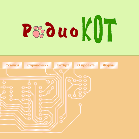
Ссылки
Справочник
КотАрт
О проекте
Форум