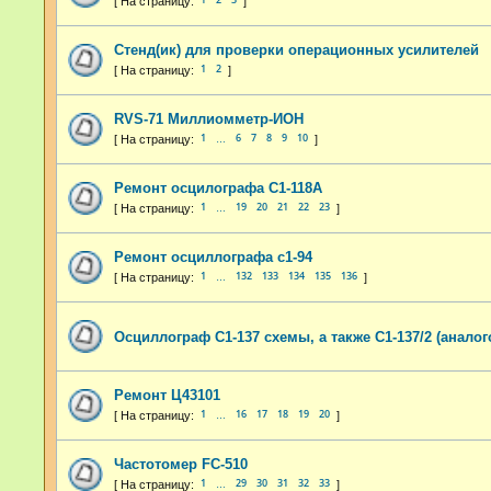
Стенд(ик) для проверки операционных усилителей
1
2
RVS-71 Миллиомметр-ИОН
1
6
7
8
9
10
…
Ремонт осцилографа С1-118А
1
19
20
21
22
23
…
Ремонт осциллографа с1-94
1
132
133
134
135
136
…
Осциллограф С1-137 схемы, а также С1-137/2 (анало
Ремонт Ц43101
1
16
17
18
19
20
…
Частотомер FC-510
1
29
30
31
32
33
…