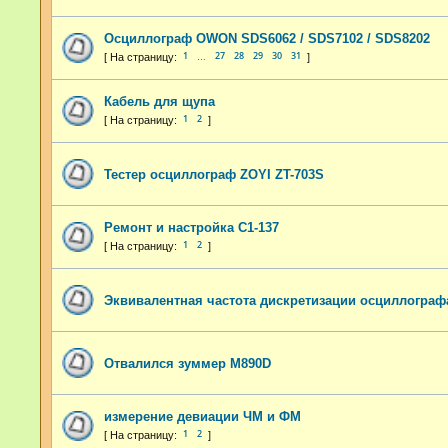
Осциллограф OWON SDS6062 / SDS7102 / SDS8202
1
27
28
29
30
31
…
Кабель для щупа
1
2
Тестер осциллограф ZOYI ZT-703S
Ремонт и настройка С1-137
1
2
Эквивалентная частота дискретизации осциллограф
Отвалился зуммер M890D
измерение девиации ЧМ и ФМ
1
2