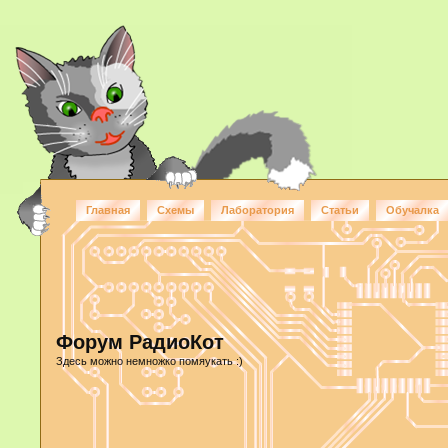
Главная
Схемы
Лаборатория
Статьи
Обучалка
Форум РадиоКот
Здесь можно немножко помяукать :)