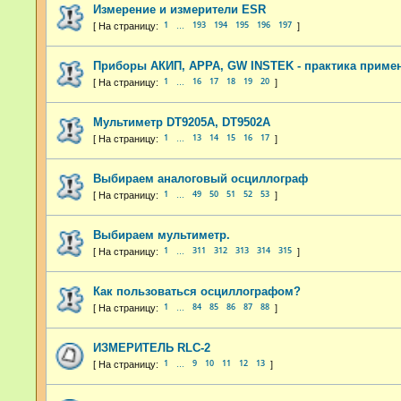
Измерение и измерители ESR
1
193
194
195
196
197
…
Приборы АКИП, APPA, GW INSTEK - практика приме
1
16
17
18
19
20
…
Мультиметр DT9205A, DT9502A
1
13
14
15
16
17
…
Выбираем аналоговый осциллограф
1
49
50
51
52
53
…
Выбираем мультиметр.
1
311
312
313
314
315
…
Как пользоваться осциллографом?
1
84
85
86
87
88
…
ИЗМЕРИТЕЛЬ RLC-2
1
9
10
11
12
13
…