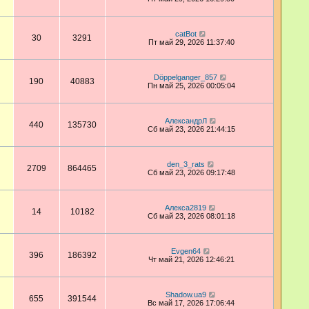
catBot
30
3291
Пт май 29, 2026 11:37:40
Dӧppelganger_857
190
40883
Пн май 25, 2026 00:05:04
АлександрЛ
440
135730
Сб май 23, 2026 21:44:15
den_3_rats
2709
864465
Сб май 23, 2026 09:17:48
Алекса2819
14
10182
Сб май 23, 2026 08:01:18
Evgen64
396
186392
Чт май 21, 2026 12:46:21
Shadow.ua9
655
391544
Вс май 17, 2026 17:06:44