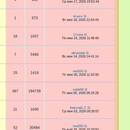
Ср июн 17, 2026 23:52:44
krserv
1
373
Вт июн 16, 2026 21:54:43
Croma
16
1037
Пн июн 15, 2026 11:48:49
alexpotap
7
5490
Вс июн 14, 2026 14:41:14
neo555
25
1419
Пт июн 05, 2026 11:02:00
серж99
387
194739
Пт июн 05, 2026 05:25:28
Николай_С
11
1040
Ср июн 03, 2026 09:28:07
neo555
52
30484
Пт май 29, 2026 16:29:50