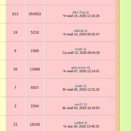
Alex Pug
613
354563
Чт май 14, 2026 12:16:26
oldbulb
24
5218
Чт май 14, 2026 09:35:47
motik
6
2368
Ср май 13, 2026 08:04:30
add.ocean
35
13086
Чт май 07, 2026 12:14:01
motik
7
4507
Вт май 05, 2026 12:31:32
vev57
2
2204
Вс май 03, 2026 18:18:54
catBot
21
18193
Чт апр 30, 2026 13:46:33