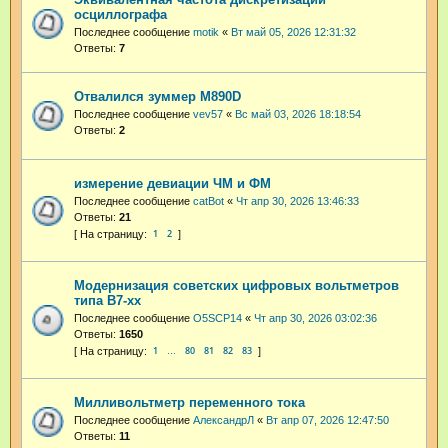
осциллографа
Последнее сообщение
motik
«
Вт май 05, 2026 12:31:32
Ответы:
7
Отвалился зуммер M890D
Последнее сообщение
vev57
«
Вс май 03, 2026 18:18:54
Ответы:
2
измерение девиации ЧМ и ФМ
Последнее сообщение
catBot
«
Чт апр 30, 2026 13:46:33
Ответы:
21
1
2
Модернизация советских цифровых вольтметров
типа В7-хх
Последнее сообщение
O5SCP14
«
Чт апр 30, 2026 03:02:36
Ответы:
1650
1
80
81
82
83
…
Милливольтметр переменного тока
Последнее сообщение
АлександрЛ
«
Вт апр 07, 2026 12:47:50
Ответы:
11