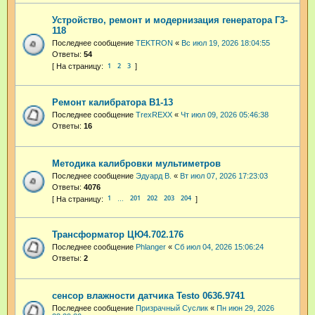
Устройство, ремонт и модернизация генератора Г3-
118
Последнее сообщение
TEKTRON
«
Вс июл 19, 2026 18:04:55
Ответы:
54
1
2
3
Ремонт калибратора В1-13
Последнее сообщение
TrexREXX
«
Чт июл 09, 2026 05:46:38
Ответы:
16
Методика калибровки мультиметров
Последнее сообщение
Эдуард В.
«
Вт июл 07, 2026 17:23:03
Ответы:
4076
1
201
202
203
204
…
Трансформатор ЦЮ4.702.176
Последнее сообщение
Phlanger
«
Сб июл 04, 2026 15:06:24
Ответы:
2
сенсор влажности датчика Testo 0636.9741
Последнее сообщение
Призрачный Суслик
«
Пн июн 29, 2026