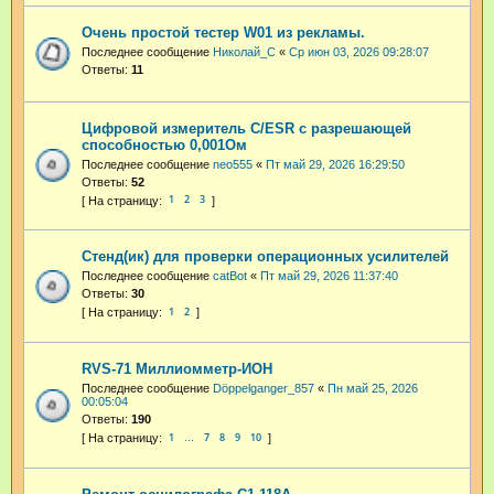
Очень простой тестер W01 из рекламы.
Последнее сообщение
Николай_С
«
Ср июн 03, 2026 09:28:07
Ответы:
11
Цифровой измеритель C/ESR с разрешающей
способностью 0,001Ом
Последнее сообщение
neo555
«
Пт май 29, 2026 16:29:50
Ответы:
52
1
2
3
Стенд(ик) для проверки операционных усилителей
Последнее сообщение
catBot
«
Пт май 29, 2026 11:37:40
Ответы:
30
1
2
RVS-71 Миллиомметр-ИОН
Последнее сообщение
Dӧppelganger_857
«
Пн май 25, 2026
00:05:04
Ответы:
190
1
7
8
9
10
…