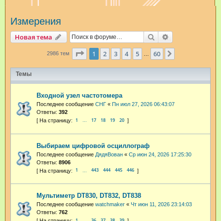
и
Измерения
с
к
Поиск
Расширенный п
Новая тема
Страница
1
из
60
1
2
3
4
5
60
След.
2986 тем
…
Темы
Входной узел частотомера
Последнее сообщение
СНГ
«
Пн июл 27, 2026 06:43:07
Ответы:
392
1
17
18
19
20
…
Выбираем цифровой осциллограф
Последнее сообщение
ДядяВован
«
Ср июн 24, 2026 17:25:30
Ответы:
8906
1
443
444
445
446
…
Мультиметр DT830, DT832, DT838
Последнее сообщение
watchmaker
«
Чт июн 11, 2026 23:14:03
Ответы:
762
1
36
37
38
39
…