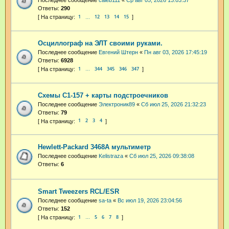
Последнее сообщение
caleb111
«
Ср авг 05, 2026 13:03:37
Ответы:
290
1
12
13
14
15
…
Осциллограф на ЭЛТ своими руками.
Последнее сообщение
Евгений Штерн
«
Пн авг 03, 2026 17:45:19
Ответы:
6928
1
344
345
346
347
…
Схемы С1-157 + карты подстроечников
Последнее сообщение
Электроник89
«
Сб июл 25, 2026 21:32:23
Ответы:
79
1
2
3
4
Hewlett-Packard 3468A мультиметр
Последнее сообщение
Kelistraza
«
Сб июл 25, 2026 09:38:08
Ответы:
6
Smart Tweezers RCL/ESR
Последнее сообщение
sa-ta
«
Вс июл 19, 2026 23:04:56
Ответы:
152
1
5
6
7
8
…