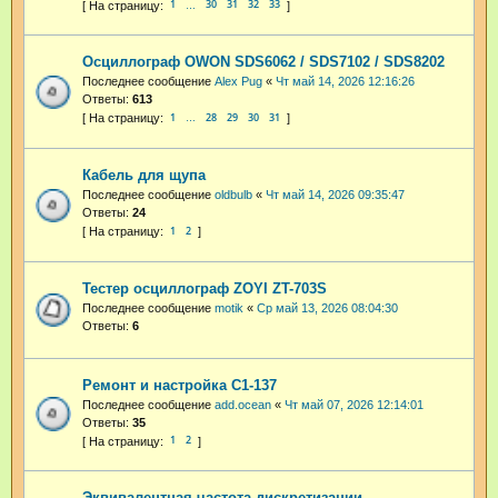
1
30
31
32
33
…
Осциллограф OWON SDS6062 / SDS7102 / SDS8202
Последнее сообщение
Alex Pug
«
Чт май 14, 2026 12:16:26
Ответы:
613
1
28
29
30
31
…
Кабель для щупа
Последнее сообщение
oldbulb
«
Чт май 14, 2026 09:35:47
Ответы:
24
1
2
Тестер осциллограф ZOYI ZT-703S
Последнее сообщение
motik
«
Ср май 13, 2026 08:04:30
Ответы:
6
Ремонт и настройка С1-137
Последнее сообщение
add.ocean
«
Чт май 07, 2026 12:14:01
Ответы:
35
1
2
Эквивалентная частота дискретизации