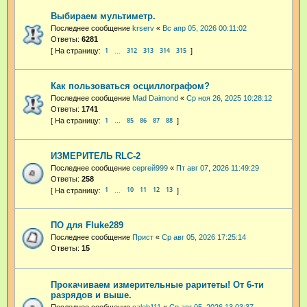
Выбираем мультиметр.
Последнее сообщение
krserv
«
Вс апр 05, 2026 00:11:02
Ответы:
6281
1
312
313
314
315
…
Как пользоваться осциллографом?
Последнее сообщение
Mad Daimond
«
Ср ноя 26, 2025 10:28:12
Ответы:
1741
1
85
86
87
88
…
ИЗМЕРИТЕЛЬ RLC-2
Последнее сообщение
сергей999
«
Пт авг 07, 2026 11:49:29
Ответы:
258
1
10
11
12
13
…
ПО для Fluke289
Последнее сообщение
Прист
«
Ср авг 05, 2026 17:25:14
Ответы:
15
Прокачиваем измерительные раритеты! От 6-ти
разрядов и выше.