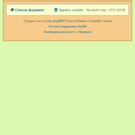
Список форумов
Удалить cookies
Часовой пояс:
UTC+03:00
Создано на основе
phpBB
® Forum Software © phpBB Limited
Русская поддержка phpBB
Конфиденциальность
|
Правила