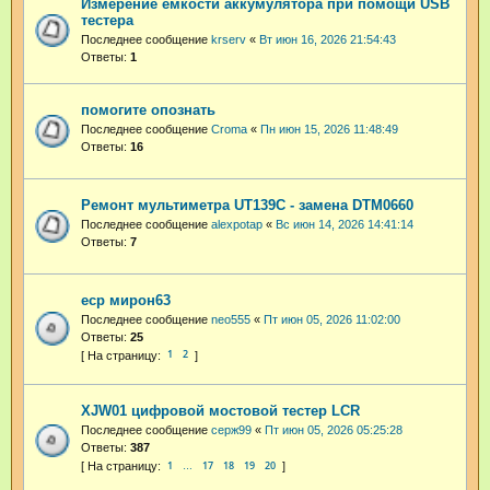
Измерение емкости аккумулятора при помощи USB
тестера
Последнее сообщение
krserv
«
Вт июн 16, 2026 21:54:43
Ответы:
1
помогите опознать
Последнее сообщение
Croma
«
Пн июн 15, 2026 11:48:49
Ответы:
16
Ремонт мультиметра UT139C - замена DTM0660
Последнее сообщение
alexpotap
«
Вс июн 14, 2026 14:41:14
Ответы:
7
еср мирон63
Последнее сообщение
neo555
«
Пт июн 05, 2026 11:02:00
Ответы:
25
1
2
XJW01 цифровой мостовой тестер LCR
Последнее сообщение
серж99
«
Пт июн 05, 2026 05:25:28
Ответы:
387
1
17
18
19
20
…