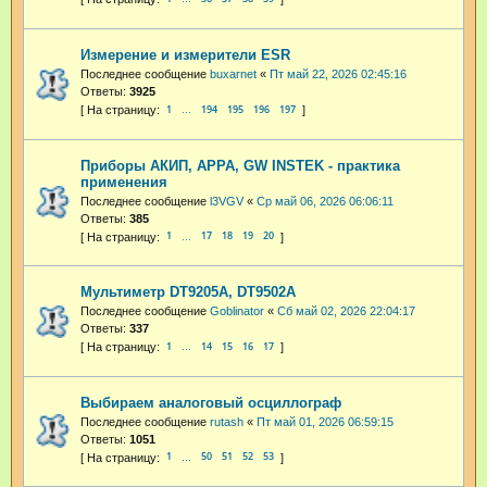
Измерение и измерители ESR
Последнее сообщение
buxarnet
«
Пт май 22, 2026 02:45:16
Ответы:
3925
1
194
195
196
197
…
Приборы АКИП, APPA, GW INSTEK - практика
применения
Последнее сообщение
l3VGV
«
Ср май 06, 2026 06:06:11
Ответы:
385
1
17
18
19
20
…
Мультиметр DT9205A, DT9502A
Последнее сообщение
Goblinator
«
Сб май 02, 2026 22:04:17
Ответы:
337
1
14
15
16
17
…
Выбираем аналоговый осциллограф
Последнее сообщение
rutash
«
Пт май 01, 2026 06:59:15
Ответы:
1051
1
50
51
52
53
…