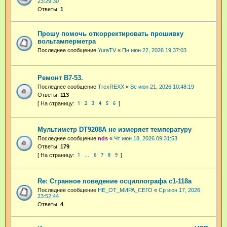
23:29:30
Ответы:
1
Прошу помочь откорректировать прошивку
вольтамперметра
Последнее сообщение
YuraTV
«
Пн июн 22, 2026 19:37:03
Ремонт В7-53.
Последнее сообщение
TrexREXX
«
Вс июн 21, 2026 10:48:19
Ответы:
113
1
2
3
4
5
6
Мультиметр DT9208A не измеряет температуру
Последнее сообщение
nds
«
Чт июн 18, 2026 09:31:53
Ответы:
179
1
6
7
8
9
…
Re: Странное поведение осциллографа с1-118а
Последнее сообщение
НЕ_ОТ_МИРА_СЕГО
«
Ср июн 17, 2026
23:52:44
Ответы:
4