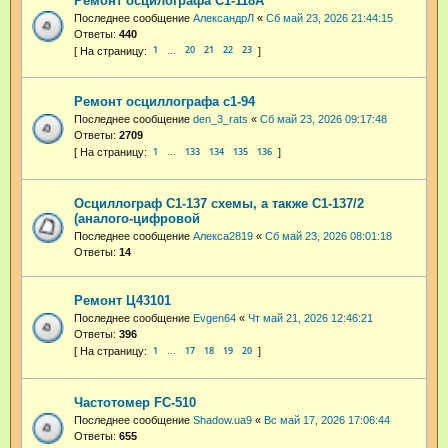
Ремонт осцилографа С1-118А
Последнее сообщение
АлександрЛ
«
Сб май 23, 2026 21:44:15
Ответы:
440
1
20
21
22
23
…
Ремонт осциллографа с1-94
Последнее сообщение
den_3_rats
«
Сб май 23, 2026 09:17:48
Ответы:
2709
1
133
134
135
136
…
Осциллограф С1-137 схемы, а также С1-137/2
(аналого-цифровой
Последнее сообщение
Алекса2819
«
Сб май 23, 2026 08:01:18
Ответы:
14
Ремонт Ц43101
Последнее сообщение
Evgen64
«
Чт май 21, 2026 12:46:21
Ответы:
396
1
17
18
19
20
…
Частотомер FC-510
Последнее сообщение
Shadow.ua9
«
Вс май 17, 2026 17:06:44
Ответы:
655