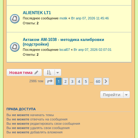
ALIENTEK LT1
Последнее сообщение
motik
«
Вт апр 07, 2026 11:45:46
Ответы:
2
Актаком АМ-1038 - методика калибровки
(подстройки)
Последнее сообщение
local07
«
Вт апр 07, 2026 02:07:01
Ответы:
2
Новая тема
Страница
1
из
60
1
2
3
4
5
60
След.
2986 тем
…
Перейти
ПРАВА ДОСТУПА
Вы
не можете
начинать темы
Вы
не можете
отвечать на сообщения
Вы
не можете
редактировать свои сообщения
Вы
не можете
удалять свои сообщения
Вы
не можете
добавлять вложения