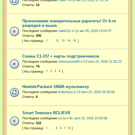
Последнее сообщение
Прист
«
Ср авг 05, 2026 17:25:14
Ответы:
15
Прокачиваем измерительные раритеты! От 6-ти
разрядов и выше.
Последнее сообщение
caleb111
«
Ср авг 05, 2026 13:03:37
Ответы:
290
1
12
13
14
15
…
Схемы С1-157 + карты подстроечников
Последнее сообщение
Электроник89
«
Сб июл 25, 2026 21:32:23
Ответы:
79
1
2
3
4
Hewlett-Packard 3468A мультиметр
Последнее сообщение
Kelistraza
«
Сб июл 25, 2026 09:38:08
Ответы:
6
Smart Tweezers RCL/ESR
Последнее сообщение
sa-ta
«
Вс июл 19, 2026 23:04:56
Ответы:
152
1
5
6
7
8
…