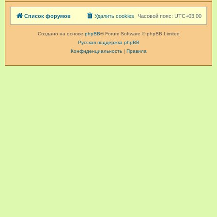
Список форумов
Удалить cookies
Часовой пояс:
UTC+03:00
Создано на основе
phpBB
® Forum Software © phpBB Limited
Русская поддержка phpBB
Конфиденциальность
|
Правила