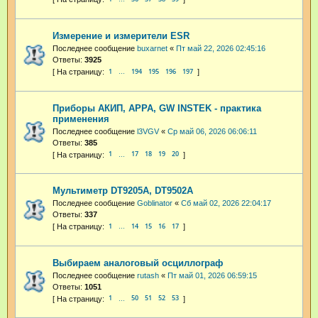
Измерение и измерители ESR
Последнее сообщение
buxarnet
«
Пт май 22, 2026 02:45:16
Ответы:
3925
1
194
195
196
197
…
Приборы АКИП, APPA, GW INSTEK - практика
применения
Последнее сообщение
l3VGV
«
Ср май 06, 2026 06:06:11
Ответы:
385
1
17
18
19
20
…
Мультиметр DT9205A, DT9502A
Последнее сообщение
Goblinator
«
Сб май 02, 2026 22:04:17
Ответы:
337
1
14
15
16
17
…
Выбираем аналоговый осциллограф
Последнее сообщение
rutash
«
Пт май 01, 2026 06:59:15
Ответы:
1051
1
50
51
52
53
…