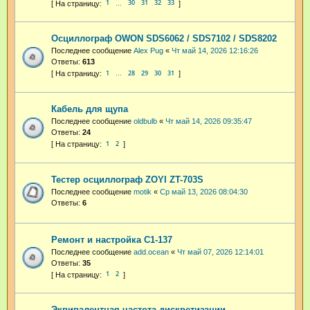
1
30
31
32
33
…
Осциллограф OWON SDS6062 / SDS7102 / SDS8202
Последнее сообщение
Alex Pug
«
Чт май 14, 2026 12:16:26
Ответы:
613
1
28
29
30
31
…
Кабель для щупа
Последнее сообщение
oldbulb
«
Чт май 14, 2026 09:35:47
Ответы:
24
1
2
Тестер осциллограф ZOYI ZT-703S
Последнее сообщение
motik
«
Ср май 13, 2026 08:04:30
Ответы:
6
Ремонт и настройка С1-137
Последнее сообщение
add.ocean
«
Чт май 07, 2026 12:14:01
Ответы:
35
1
2
Эквивалентная частота дискретизации