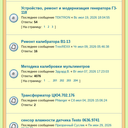
Устройство, ремонт и модернизация генератора Г3-
118
Последнее сообщение
TEKTRON
«
Вс июл 19, 2026 18:04:55
Ответы:
54
1
2
3
Ремонт калибратора В1-13
Последнее сообщение
TrexREXX
«
Чт июл 09, 2026 05:46:38
Ответы:
16
Методика калибровки мультиметров
Последнее сообщение
Эдуард В.
«
Вт июл 07, 2026 17:23:03
Ответы:
4076
1
201
202
203
204
…
Трансформатор ЦЮ4.702.176
Последнее сообщение
Phlanger
«
Сб июл 04, 2026 15:06:24
Ответы:
2
сенсор влажности датчика Testo 0636.9741
Последнее сообщение
Призрачный Суслик
«
Пн июн 29, 2026