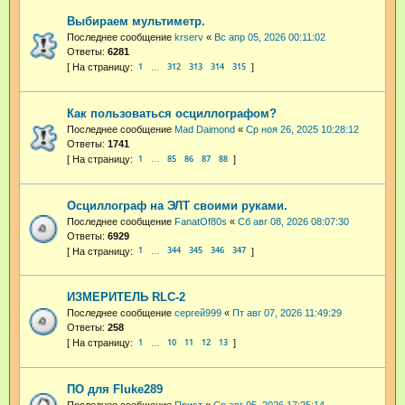
Выбираем мультиметр.
Последнее сообщение
krserv
«
Вс апр 05, 2026 00:11:02
Ответы:
6281
1
312
313
314
315
…
Как пользоваться осциллографом?
Последнее сообщение
Mad Daimond
«
Ср ноя 26, 2025 10:28:12
Ответы:
1741
1
85
86
87
88
…
Осциллограф на ЭЛТ своими руками.
Последнее сообщение
FanatOf80s
«
Сб авг 08, 2026 08:07:30
Ответы:
6929
1
344
345
346
347
…
ИЗМЕРИТЕЛЬ RLC-2
Последнее сообщение
сергей999
«
Пт авг 07, 2026 11:49:29
Ответы:
258
1
10
11
12
13
…
ПО для Fluke289