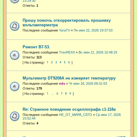
23:29:30
Ответы:
1
Прошу помочь откорректировать прошивку
вольтамперметра
Последнее сообщение
YuraTV
«
Пн июн 22, 2026 19:37:03
Ремонт В7-53.
Последнее сообщение
TrexREXX
«
Вс июн 21, 2026 10:48:19
Ответы:
113
1
2
3
4
5
6
Мультиметр DT9208A не измеряет температуру
Последнее сообщение
nds
«
Чт июн 18, 2026 09:31:53
Ответы:
179
1
6
7
8
9
…
Re: Странное поведение осциллографа с1-118а
Последнее сообщение
НЕ_ОТ_МИРА_СЕГО
«
Ср июн 17, 2026
23:52:44
Ответы:
4