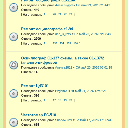
Ремонт осцилографа С1-118А
Последнее сообщение
АлександрЛ
«
Сб май 23, 2026 21:44:15
Ответы:
440
1
20
21
22
23
…
Ремонт осциллографа с1-94
Последнее сообщение
den_3_rats
«
Сб май 23, 2026 09:17:48
Ответы:
2709
1
133
134
135
136
…
Осциллограф С1-137 схемы, а также С1-137/2
(аналого-цифровой
Последнее сообщение
Алекса2819
«
Сб май 23, 2026 08:01:18
Ответы:
14
Ремонт Ц43101
Последнее сообщение
Evgen64
«
Чт май 21, 2026 12:46:21
Ответы:
396
1
17
18
19
20
…
Частотомер FC-510
Последнее сообщение
Shadow.ua9
«
Вс май 17, 2026 17:06:44
Ответы:
655