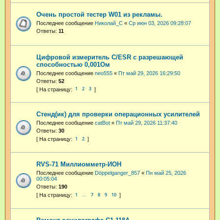
Очень простой тестер W01 из рекламы.
Последнее сообщение
Николай_С
«
Ср июн 03, 2026 09:28:07
Ответы:
11
Цифровой измеритель C/ESR с разрешающей
способностью 0,001Ом
Последнее сообщение
neo555
«
Пт май 29, 2026 16:29:50
Ответы:
52
1
2
3
Стенд(ик) для проверки операционных усилителей
Последнее сообщение
catBot
«
Пт май 29, 2026 11:37:40
Ответы:
30
1
2
RVS-71 Миллиомметр-ИОН
Последнее сообщение
Dӧppelganger_857
«
Пн май 25, 2026
00:05:04
Ответы:
190
1
7
8
9
10
…