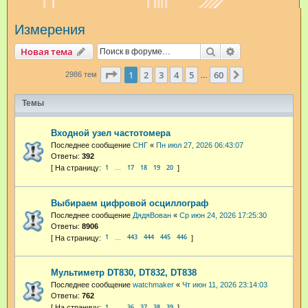
и
Измерения
с
к
Поиск
Расширенный п
Новая тема
Страница
1
из
60
1
2
3
4
5
60
След.
2986 тем
…
Темы
Входной узел частотомера
Последнее сообщение
СНГ
«
Пн июл 27, 2026 06:43:07
Ответы:
392
1
17
18
19
20
…
Выбираем цифровой осциллограф
Последнее сообщение
ДядяВован
«
Ср июн 24, 2026 17:25:30
Ответы:
8906
1
443
444
445
446
…
Мультиметр DT830, DT832, DT838
Последнее сообщение
watchmaker
«
Чт июн 11, 2026 23:14:03
Ответы:
762
1
36
37
38
39
…