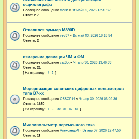
осциллографа
Последнее сообщение
motik
«
Вт май 05, 2026 12:31:32
Ответы:
7
Отвалился зуммер M890D
Последнее сообщение
vev57
«
Вс май 03, 2026 18:18:54
Ответы:
2
измерение девиации ЧМ и ФМ
Последнее сообщение
catBot
«
Чт апр 30, 2026 13:46:33
Ответы:
21
1
2
Модернизация советских цифровых вольтметров
типа В7-хх
Последнее сообщение
O5SCP14
«
Чт апр 30, 2026 03:02:36
Ответы:
1650
1
80
81
82
83
…
Милливольтметр переменного тока
Последнее сообщение
АлександрЛ
«
Вт апр 07, 2026 12:47:50
Ответы:
11