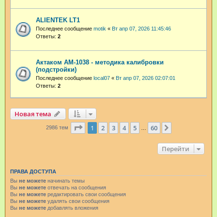
ALIENTEK LT1
Последнее сообщение
motik
«
Вт апр 07, 2026 11:45:46
Ответы:
2
Актаком АМ-1038 - методика калибровки
(подстройки)
Последнее сообщение
local07
«
Вт апр 07, 2026 02:07:01
Ответы:
2
Новая тема
Страница
1
из
60
1
2
3
4
5
60
След.
2986 тем
…
Перейти
ПРАВА ДОСТУПА
Вы
не можете
начинать темы
Вы
не можете
отвечать на сообщения
Вы
не можете
редактировать свои сообщения
Вы
не можете
удалять свои сообщения
Вы
не можете
добавлять вложения