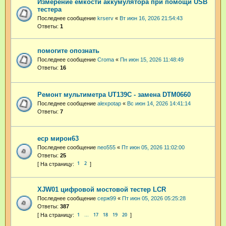
Измерение емкости аккумулятора при помощи USB
тестера
Последнее сообщение
krserv
«
Вт июн 16, 2026 21:54:43
Ответы:
1
помогите опознать
Последнее сообщение
Croma
«
Пн июн 15, 2026 11:48:49
Ответы:
16
Ремонт мультиметра UT139C - замена DTM0660
Последнее сообщение
alexpotap
«
Вс июн 14, 2026 14:41:14
Ответы:
7
еср мирон63
Последнее сообщение
neo555
«
Пт июн 05, 2026 11:02:00
Ответы:
25
1
2
XJW01 цифровой мостовой тестер LCR
Последнее сообщение
серж99
«
Пт июн 05, 2026 05:25:28
Ответы:
387
1
17
18
19
20
…