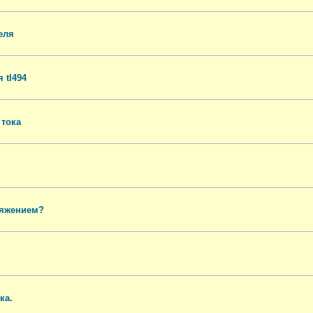
еля
 tl494
 тока
ряжением?
ка.