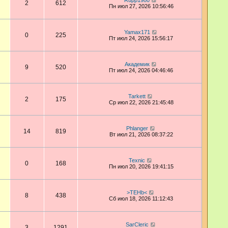
Rupp1980
2
612
Пн июл 27, 2026 10:56:46
Yamax171
0
225
Пт июл 24, 2026 15:56:17
Академик
9
520
Пт июл 24, 2026 04:46:46
Tarkett
2
175
Ср июл 22, 2026 21:45:48
Phlanger
14
819
Вт июл 21, 2026 08:37:22
Техnic
0
168
Пн июл 20, 2026 19:41:15
>TEHb<
8
438
Сб июл 18, 2026 11:12:43
SarCleric
3
1291