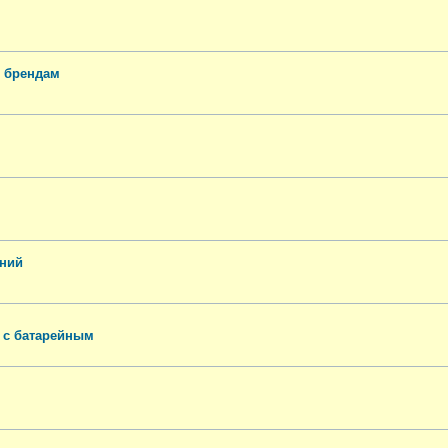
м брендам
ений
 с батарейным