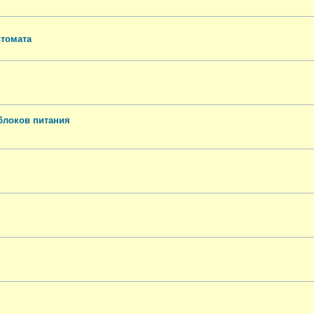
втомата
блоков питания