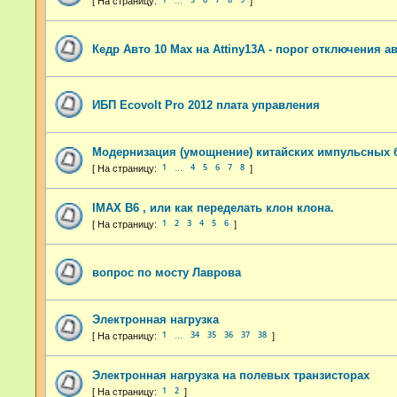
…
Кедр Авто 10 Max на Attiny13A - порог отключения а
ИБП Ecovolt Pro 2012 плата управления
Модернизация (умощнение) китайских импульсных 
1
4
5
6
7
8
…
IMAX B6 , или как переделать клон клона.
1
2
3
4
5
6
вопрос по мосту Лаврова
Электронная нагрузка
1
34
35
36
37
38
…
Электронная нагрузка на полевых транзисторах
1
2