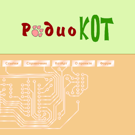
Ссылки
Справочник
КотАрт
О проекте
Форум