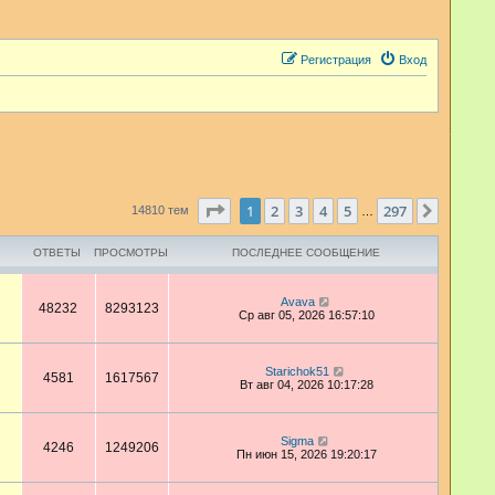
Регистрация
Вход
Страница
1
из
297
1
2
3
4
5
297
След.
14810 тем
…
ОТВЕТЫ
ПРОСМОТРЫ
ПОСЛЕДНЕЕ СООБЩЕНИЕ
Avava
48232
8293123
Ср авг 05, 2026 16:57:10
Starichok51
4581
1617567
Вт авг 04, 2026 10:17:28
Sigma
4246
1249206
Пн июн 15, 2026 19:20:17