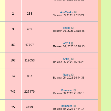
AonMaster
2
233
Чт июл 09, 2026 17:39:21
chebo
3
469
Пн июл 06, 2026 14:18:46
AQ29
152
47707
Пн июл 06, 2026 10:28:13
Antik_
107
119053
Вс июл 05, 2026 15:26:28
Rapra
14
887
Вс июл 05, 2026 14:44:38
Romzess
745
227479
Вт июн 30, 2026 21:00:13
Romzess
25
4499
Вт июн 30, 2026 17:44:14