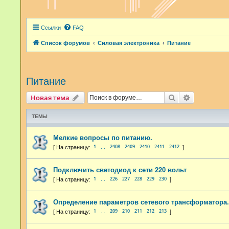
Ссылки
FAQ
Список форумов
Силовая электроника
Питание
Питание
Поиск
Расширенн
Новая тема
ТЕМЫ
Мелкие вопросы по питанию.
1
2408
2409
2410
2411
2412
…
Подключить светодиод к сети 220 вольт
1
226
227
228
229
230
…
Определение параметров сетевого трансформатора.
1
209
210
211
212
213
…