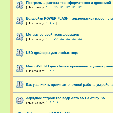
Программы расчета трансформаторов и дросселей
1
322
323
324
325
326
…
Батарейки POWER FLASH – альтернатива известны
1
2
3
Мотаем сетевой трансформатор
1
264
265
266
267
268
…
LED-драйверы для любых задач
Mean Well: ИП для сбалансированных и умных реш
1
2
3
4
Как увеличить время автономной работы устройств
Зарядное Устройство Кедр Авто 4А На Attiny13A
1
2
3
4