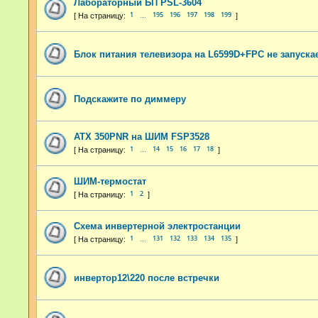
Лабораторный БП PSL-3604
1
195
196
197
198
199
…
Блок питания телевизора на L6599D+FPC не запуска
Подскажите по диммеру
ATX 350PNR на ШИМ FSP3528
1
14
15
16
17
18
…
ШИМ-термостат
1
2
Схема инвертерной электростанции
1
131
132
133
134
135
…
инвертор12\220 после встречки