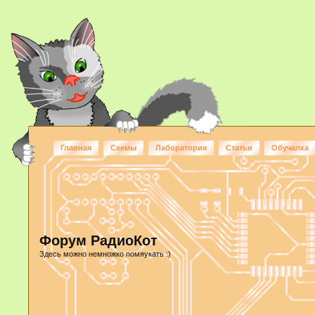
Главная
Схемы
Лаборатория
Статьи
Обучалка
Форум РадиоКот
Здесь можно немножко помяукать :)