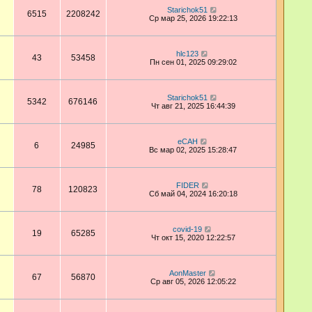
Starichok51
6515
2208242
Ср мар 25, 2026 19:22:13
hlc123
43
53458
Пн сен 01, 2025 09:29:02
Starichok51
5342
676146
Чт авг 21, 2025 16:44:39
eCAH
6
24985
Вс мар 02, 2025 15:28:47
FIDER
78
120823
Сб май 04, 2024 16:20:18
covid-19
19
65285
Чт окт 15, 2020 12:22:57
AonMaster
67
56870
Ср авг 05, 2026 12:05:22