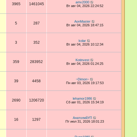
amv2000
3965
1461045
Вт авг 04, 2026 22:24:52
AonMaster
5
287
Вт авг 04, 2026 18:47:15
kolar
3
352
Вт авг 04, 2026 10:12:34
Kotinvest
359
283952
Вт авг 04, 2026 01:24:25
~Dimon~
39
4458
Пн авг 03, 2026 19:17:53
lehamor1986
2690
1206720
Сб авг 01, 2026 15:34:19
АнатолийУП
16
1297
Пт июл 31, 2026 18:01:23