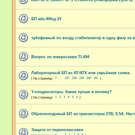
БП ads-40fsg-19
трёхфазный по входу стабилизатор в одну фазу на 
Вопрос по микросхеме TL494
Лабораторный БП из AT/ATX или серьёзная схема.
1
237
238
239
240
241
…
Y-конденсаторы. Какие лучше и почему?
1
2
3
4
5
6
Обратноходовый БП на транзисторах 27В, 0,5А. Наст
Защита от переполюсовки
1
5
6
7
8
9