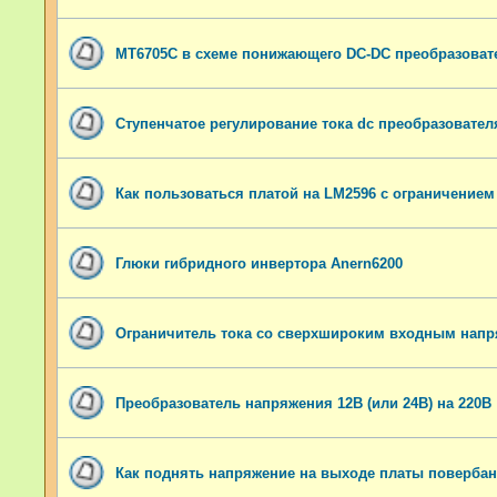
MT6705C в схеме понижающего DC-DC преобразоват
Ступенчатое регулирование тока dc преобразователя
Как пользоваться платой на LM2596 с ограничением
Глюки гибридного инвертора Anern6200
Ограничитель тока со сверхшироким входным нап
Преобразователь напряжения 12В (или 24В) на 220В
Как поднять напряжение на выходе платы повербан