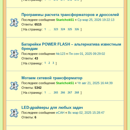
Программы расчета трансформаторов и дросселей
Последнее сообщение
Starichok51
«
Ср мар 25, 2026 19:22:13
Ответы:
6515
1
323
324
325
326
…
Батарейки POWER FLASH – альтернатива известным
брендам
Последнее сообщение
hlc123
«
Пн сен 01, 2025 09:29:02
Ответы:
43
1
2
3
Мотаем сетевой трансформатор
Последнее сообщение
Starichok51
«
Чт авг 21, 2025 16:44:39
Ответы:
5342
1
265
266
267
268
…
LED-драйверы для любых задач
Последнее сообщение
eCAH
«
Вс мар 02, 2025 15:28:47
Ответы:
6