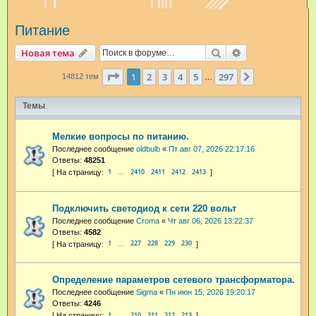
и
Питание
с
к
Поиск
Расширенный п
Новая тема
Страница
1
из
297
1
2
3
4
5
297
След.
14812 тем
…
Темы
Мелкие вопросы по питанию.
Последнее сообщение
oldbulb
«
Пт авг 07, 2026 22:17:16
Ответы:
48251
1
2410
2411
2412
2413
…
Подключить светодиод к сети 220 вольт
Последнее сообщение
Croma
«
Чт авг 06, 2026 13:22:37
Ответы:
4582
1
227
228
229
230
…
Определение параметров сетевого трансформатора.
Последнее сообщение
Sigma
«
Пн июн 15, 2026 19:20:17
Ответы:
4246
1
210
211
212
213
…