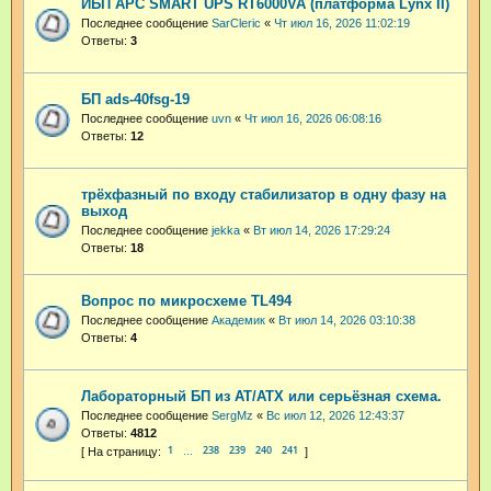
ИБП APC SMART UPS RT6000VA (платформа Lynx II)
Последнее сообщение
SarCleric
«
Чт июл 16, 2026 11:02:19
Ответы:
3
БП ads-40fsg-19
Последнее сообщение
uvn
«
Чт июл 16, 2026 06:08:16
Ответы:
12
трёхфазный по входу стабилизатор в одну фазу на
выход
Последнее сообщение
jekka
«
Вт июл 14, 2026 17:29:24
Ответы:
18
Вопрос по микросхеме TL494
Последнее сообщение
Академик
«
Вт июл 14, 2026 03:10:38
Ответы:
4
Лабораторный БП из AT/ATX или серьёзная схема.
Последнее сообщение
SergMz
«
Вс июл 12, 2026 12:43:37
Ответы:
4812
1
238
239
240
241
…