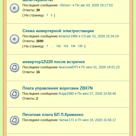
Последнее сообщение
~Dimon~
«
Пн авг 03, 2026 19:17:53
Ответы:
39
1
2
Схема инвертерной электростанции
Последнее сообщение
lehamor1986
«
Сб авг 01, 2026 15:34:19
Ответы:
2690
1
132
133
134
135
…
инвертор12\220 после встречки
Последнее сообщение
АнатолийУП
«
Пт июл 31, 2026 18:01:23
Ответы:
16
Плата управления воротами ZBX7N
Последнее сообщение
Rupp1980
«
Пн июл 27, 2026 10:56:46
Ответы:
2
Печатная плата БП Л.Кривенко
Последнее сообщение
Yamax171
«
Пт июл 24, 2026 15:56:17