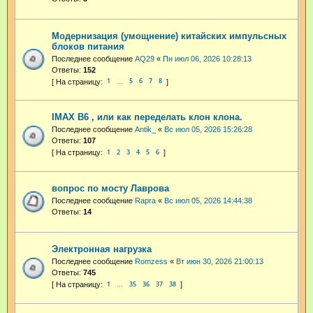
Модернизация (умощнение) китайских импульсных
блоков питания
Последнее сообщение
AQ29
«
Пн июл 06, 2026 10:28:13
Ответы:
152
1
5
6
7
8
…
IMAX B6 , или как переделать клон клона.
Последнее сообщение
Antik_
«
Вс июл 05, 2026 15:26:28
Ответы:
107
1
2
3
4
5
6
вопрос по мосту Лаврова
Последнее сообщение
Rapra
«
Вс июл 05, 2026 14:44:38
Ответы:
14
Электронная нагрузка
Последнее сообщение
Romzess
«
Вт июн 30, 2026 21:00:13
Ответы:
745
1
35
36
37
38
…