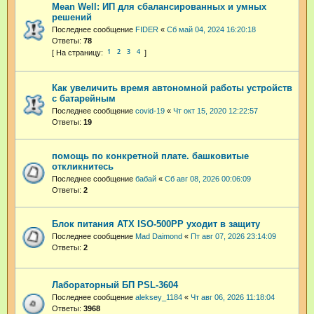
Mean Well: ИП для сбалансированных и умных
решений
Последнее сообщение
FIDER
«
Сб май 04, 2024 16:20:18
Ответы:
78
1
2
3
4
Как увеличить время автономной работы устройств
с батарейным
Последнее сообщение
covid-19
«
Чт окт 15, 2020 12:22:57
Ответы:
19
помощь по конкретной плате. башковитые
откликнитесь
Последнее сообщение
бабай
«
Сб авг 08, 2026 00:06:09
Ответы:
2
Блок питания ATX ISO-500PP уходит в защиту
Последнее сообщение
Mad Daimond
«
Пт авг 07, 2026 23:14:09
Ответы:
2
Лабораторный БП PSL-3604
Последнее сообщение
aleksey_1184
«
Чт авг 06, 2026 11:18:04
Ответы:
3968