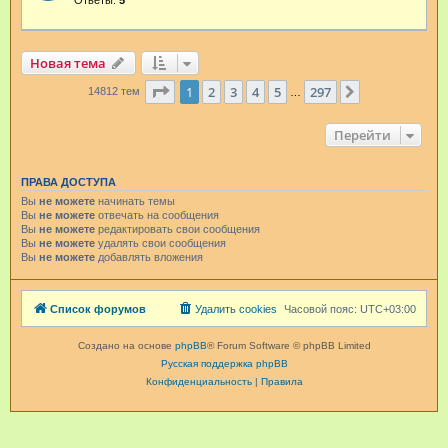
Новая тема
Страница
1
из
297
1
2
3
4
5
297
След.
14812 тем
…
Перейти
ПРАВА ДОСТУПА
Вы
не можете
начинать темы
Вы
не можете
отвечать на сообщения
Вы
не можете
редактировать свои сообщения
Вы
не можете
удалять свои сообщения
Вы
не можете
добавлять вложения
Список форумов
Удалить cookies
Часовой пояс:
UTC+03:00
Создано на основе
phpBB
® Forum Software © phpBB Limited
Русская поддержка phpBB
Конфиденциальность
|
Правила