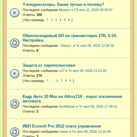
Y-конденсаторы. Какие лучше и почему?
Последнее сообщение
Муркиз
«
Сб июл 11, 2026 08:29:47
Ответы:
105
1
2
3
4
5
6
Обратноходовый БП на транзисторах 27В, 0,5А.
Настройка.
Последнее сообщение
~Dimon~
«
Чт июл 09, 2026 22:56:30
Ответы:
6
Защита от переполюсовки
Последнее сообщение
u37
«
Чт июл 09, 2026 21:03:20
Ответы:
170
1
6
7
8
9
…
Кедр Авто 10 Max на Attiny13A - порог отключения
автомата
Последнее сообщение
AonMaster
«
Чт июл 09, 2026 17:39:21
Ответы:
2
ИБП Ecovolt Pro 2012 плата управления
Последнее сообщение
chebo
«
Пн июл 06, 2026 14:18:46
Ответы:
3