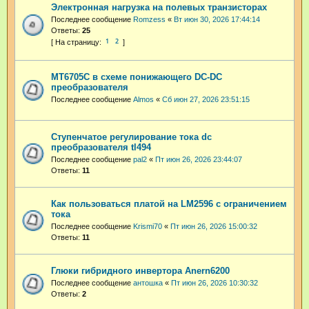
Электронная нагрузка на полевых транзисторах
Последнее сообщение
Romzess
«
Вт июн 30, 2026 17:44:14
Ответы:
25
1
2
MT6705C в схеме понижающего DC-DC
преобразователя
Последнее сообщение
Almos
«
Сб июн 27, 2026 23:51:15
Ступенчатое регулирование тока dc
преобразователя tl494
Последнее сообщение
pal2
«
Пт июн 26, 2026 23:44:07
Ответы:
11
Как пользоваться платой на LM2596 с ограничением
тока
Последнее сообщение
Krismi70
«
Пт июн 26, 2026 15:00:32
Ответы:
11
Глюки гибридного инвертора Anern6200
Последнее сообщение
антошка
«
Пт июн 26, 2026 10:30:32
Ответы:
2