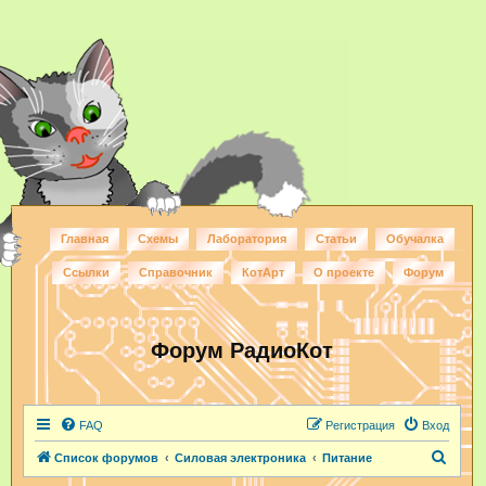
Главная
Схемы
Лаборатория
Статьи
Обучалка
Ссылки
Справочник
КотАрт
О проекте
Форум
Форум РадиоКот
FAQ
Регистрация
Вход
П
Список форумов
Силовая электроника
Питание
о