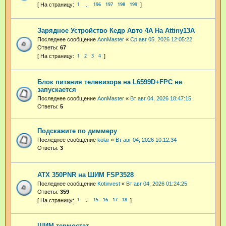
1
196
197
198
199
…
Зарядное Устройство Кедр Авто 4А На Attiny13A
Последнее сообщение
AonMaster
«
Ср авг 05, 2026 12:05:22
Ответы:
67
1
2
3
4
Блок питания телевизора на L6599D+FPC не
запускается
Последнее сообщение
AonMaster
«
Вт авг 04, 2026 18:47:15
Ответы:
5
Подскажите по диммеру
Последнее сообщение
kolar
«
Вт авг 04, 2026 10:12:34
Ответы:
3
ATX 350PNR на ШИМ FSP3528
Последнее сообщение
Kotinvest
«
Вт авг 04, 2026 01:24:25
Ответы:
359
1
15
16
17
18
…
ШИМ-термостат