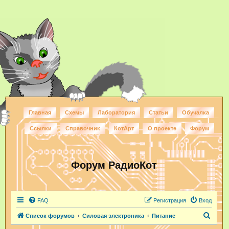
Главная
Схемы
Лаборатория
Статьи
Обучалка
Ссылки
Справочник
КотАрт
О проекте
Форум
Форум РадиоКот
FAQ
Регистрация
Вход
П
Список форумов
Силовая электроника
Питание
о