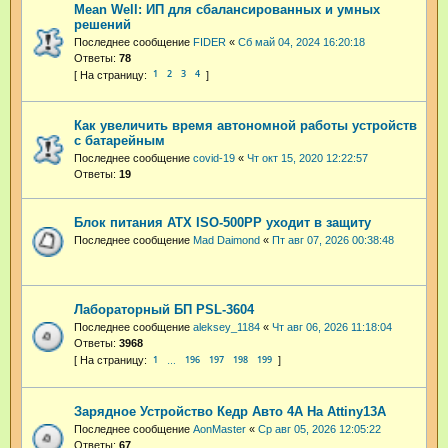
Mean Well: ИП для сбалансированных и умных
решений
Последнее сообщение
FIDER
«
Сб май 04, 2024 16:20:18
Ответы:
78
1
2
3
4
Как увеличить время автономной работы устройств
с батарейным
Последнее сообщение
covid-19
«
Чт окт 15, 2020 12:22:57
Ответы:
19
Блок питания ATX ISO-500PP уходит в защиту
Последнее сообщение
Mad Daimond
«
Пт авг 07, 2026 00:38:48
Лабораторный БП PSL-3604
Последнее сообщение
aleksey_1184
«
Чт авг 06, 2026 11:18:04
Ответы:
3968
1
196
197
198
199
…
Зарядное Устройство Кедр Авто 4А На Attiny13A
Последнее сообщение
AonMaster
«
Ср авг 05, 2026 12:05:22
Ответы:
67