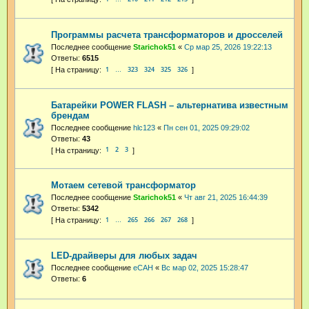
Программы расчета трансформаторов и дросселей
Последнее сообщение
Starichok51
«
Ср мар 25, 2026 19:22:13
Ответы:
6515
1
323
324
325
326
…
Батарейки POWER FLASH – альтернатива известным
брендам
Последнее сообщение
hlc123
«
Пн сен 01, 2025 09:29:02
Ответы:
43
1
2
3
Мотаем сетевой трансформатор
Последнее сообщение
Starichok51
«
Чт авг 21, 2025 16:44:39
Ответы:
5342
1
265
266
267
268
…
LED-драйверы для любых задач
Последнее сообщение
eCAH
«
Вс мар 02, 2025 15:28:47
Ответы:
6