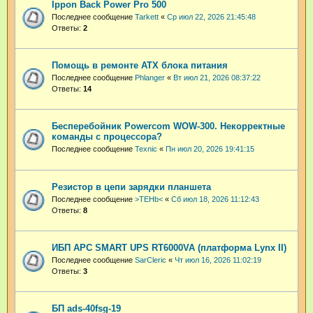
Ippon Back Power Pro 500
Последнее сообщение
Tarkett
«
Ср июл 22, 2026 21:45:48
Ответы:
2
Помощь в ремонте ATX блока питания
Последнее сообщение
Phlanger
«
Вт июл 21, 2026 08:37:22
Ответы:
14
Бесперебойник Powercom WOW-300. Некорректные
команды с процессора?
Последнее сообщение
Техnic
«
Пн июл 20, 2026 19:41:15
Резистор в цепи зарядки планшета
Последнее сообщение
>TEHb<
«
Сб июл 18, 2026 11:12:43
Ответы:
8
ИБП APC SMART UPS RT6000VA (платформа Lynx II)
Последнее сообщение
SarCleric
«
Чт июл 16, 2026 11:02:19
Ответы:
3
БП ads-40fsg-19