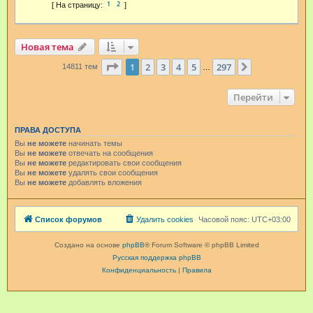
1
2
Новая тема
Страница
1
из
297
1
2
3
4
5
297
След.
14811 тем
…
Перейти
ПРАВА ДОСТУПА
Вы
не можете
начинать темы
Вы
не можете
отвечать на сообщения
Вы
не можете
редактировать свои сообщения
Вы
не можете
удалять свои сообщения
Вы
не можете
добавлять вложения
Список форумов
Удалить cookies
Часовой пояс:
UTC+03:00
Создано на основе
phpBB
® Forum Software © phpBB Limited
Русская поддержка phpBB
Конфиденциальность
|
Правила