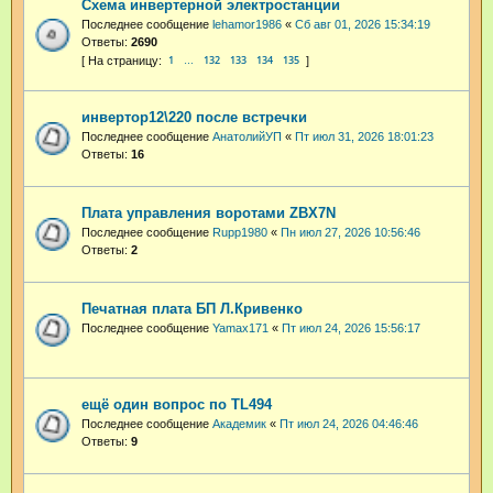
Схема инвертерной электростанции
Последнее сообщение
lehamor1986
«
Сб авг 01, 2026 15:34:19
Ответы:
2690
1
132
133
134
135
…
инвертор12\220 после встречки
Последнее сообщение
АнатолийУП
«
Пт июл 31, 2026 18:01:23
Ответы:
16
Плата управления воротами ZBX7N
Последнее сообщение
Rupp1980
«
Пн июл 27, 2026 10:56:46
Ответы:
2
Печатная плата БП Л.Кривенко
Последнее сообщение
Yamax171
«
Пт июл 24, 2026 15:56:17
ещё один вопрос по TL494
Последнее сообщение
Академик
«
Пт июл 24, 2026 04:46:46
Ответы:
9