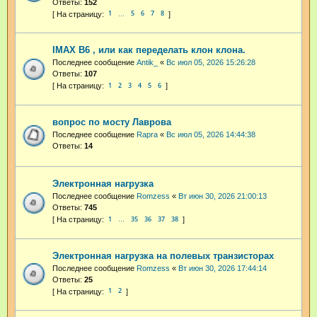
Ответы:
152
1
5
6
7
8
…
IMAX B6 , или как переделать клон клона.
Последнее сообщение
Antik_
«
Вс июл 05, 2026 15:26:28
Ответы:
107
1
2
3
4
5
6
вопрос по мосту Лаврова
Последнее сообщение
Rapra
«
Вс июл 05, 2026 14:44:38
Ответы:
14
Электронная нагрузка
Последнее сообщение
Romzess
«
Вт июн 30, 2026 21:00:13
Ответы:
745
1
35
36
37
38
…
Электронная нагрузка на полевых транзисторах
Последнее сообщение
Romzess
«
Вт июн 30, 2026 17:44:14
Ответы:
25
1
2