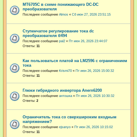
MT6705C в схеме понижающего DC-DC
преобразователя
Последнее сообщение
Almos
«
Сб июн 27, 2026 23:51:15
Ступенчатое регулирование тока dc
преобразователя tl494
Последнее сообщение
pal2
«
Пт июн 26, 2026 23:44:07
Ответы:
11
Как пользоваться платой на LM2596 с ограничением
тока
Последнее сообщение
Krismi70
«
Пт июн 26, 2026 15:00:32
Ответы:
11
Глюки гибридного инвертора Anern6200
Последнее сообщение
антошка
«
Пт июн 26, 2026 10:30:32
Ответы:
2
Ограничитель тока со сверхшироким входным
напряжением?
Последнее сообщение
ejsanyo
«
Пт июн 26, 2026 10:15:02
Ответы:
11