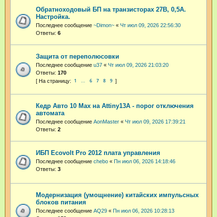
Обратноходовый БП на транзисторах 27В, 0,5А.
Настройка.
Последнее сообщение
~Dimon~
«
Чт июл 09, 2026 22:56:30
Ответы:
6
Защита от переполюсовки
Последнее сообщение
u37
«
Чт июл 09, 2026 21:03:20
Ответы:
170
1
6
7
8
9
…
Кедр Авто 10 Max на Attiny13A - порог отключения
автомата
Последнее сообщение
AonMaster
«
Чт июл 09, 2026 17:39:21
Ответы:
2
ИБП Ecovolt Pro 2012 плата управления
Последнее сообщение
chebo
«
Пн июл 06, 2026 14:18:46
Ответы:
3
Модернизация (умощнение) китайских импульсных
блоков питания
Последнее сообщение
AQ29
«
Пн июл 06, 2026 10:28:13