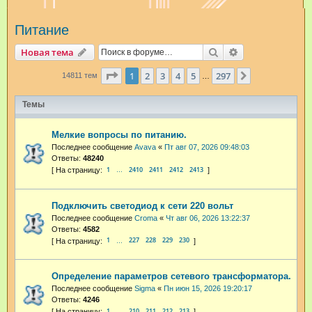
и
Питание
с
к
Поиск
Расширенный п
Новая тема
Страница
1
из
297
1
2
3
4
5
297
След.
14811 тем
…
Темы
Мелкие вопросы по питанию.
Последнее сообщение
Avava
«
Пт авг 07, 2026 09:48:03
Ответы:
48240
1
2410
2411
2412
2413
…
Подключить светодиод к сети 220 вольт
Последнее сообщение
Croma
«
Чт авг 06, 2026 13:22:37
Ответы:
4582
1
227
228
229
230
…
Определение параметров сетевого трансформатора.
Последнее сообщение
Sigma
«
Пн июн 15, 2026 19:20:17
Ответы:
4246
1
210
211
212
213
…