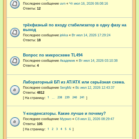
Последнее сообщение
uvn
«
Чт июл 16, 2026 06:08:16
Ответы:
12
трёхфазный по входу стабилизатор в одну фазу на
выход
Последнее сообщение
jekka
«
Вт июл 14, 2026 17:29:24
Ответы:
18
Вопрос по микросхеме TL494
Последнее сообщение
Академик
«
Вт июл 14, 2026 03:10:38
Ответы:
4
Лабораторный БП из AT/ATX или серьёзная схема.
Последнее сообщение
SergMz
«
Вс июл 12, 2026 12:43:37
Ответы:
4812
1
238
239
240
241
…
Y-конденсаторы. Какие лучше и почему?
Последнее сообщение
Муркиз
«
Сб июл 11, 2026 08:29:47
Ответы:
105
1
2
3
4
5
6