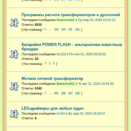
Программы расчета трансформаторов и дросселей
Последнее сообщение
Starichok51
«
Ср мар 25, 2026 19:22:13
Ответы:
6515
1
323
324
325
326
…
Батарейки POWER FLASH – альтернатива известным
брендам
Последнее сообщение
hlc123
«
Пн сен 01, 2025 09:29:02
Ответы:
43
1
2
3
Мотаем сетевой трансформатор
Последнее сообщение
Starichok51
«
Чт авг 21, 2025 16:44:39
Ответы:
5342
1
265
266
267
268
…
LED-драйверы для любых задач
Последнее сообщение
eCAH
«
Вс мар 02, 2025 15:28:47
Ответы:
6