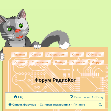
Главная
Схемы
Лаборатория
Статьи
Обучалка
Ссылки
Справочник
КотАрт
О проекте
Форум
Форум РадиоКот
FAQ
Регистрация
Вход
П
Список форумов
Силовая электроника
Питание
о