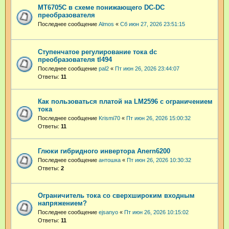
MT6705C в схеме понижающего DC-DC
преобразователя
Последнее сообщение
Almos
«
Сб июн 27, 2026 23:51:15
Ступенчатое регулирование тока dc
преобразователя tl494
Последнее сообщение
pal2
«
Пт июн 26, 2026 23:44:07
Ответы:
11
Как пользоваться платой на LM2596 с ограничением
тока
Последнее сообщение
Krismi70
«
Пт июн 26, 2026 15:00:32
Ответы:
11
Глюки гибридного инвертора Anern6200
Последнее сообщение
антошка
«
Пт июн 26, 2026 10:30:32
Ответы:
2
Ограничитель тока со сверхшироким входным
напряжением?
Последнее сообщение
ejsanyo
«
Пт июн 26, 2026 10:15:02
Ответы:
11