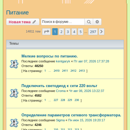
и
Питание
с
к
Поиск
Расширенный п
Новая тема
Страница
1
из
297
1
2
3
4
5
297
След.
14811 тем
…
Темы
Мелкие вопросы по питанию.
Последнее сообщение
kentgaryk
«
Пт авг 07, 2026 17:37:28
Ответы:
48250
1
2410
2411
2412
2413
…
Подключить светодиод к сети 220 вольт
Последнее сообщение
Croma
«
Чт авг 06, 2026 13:22:37
Ответы:
4582
1
227
228
229
230
…
Определение параметров сетевого трансформатора.
Последнее сообщение
Sigma
«
Пн июн 15, 2026 19:20:17
Ответы:
4246
1
210
211
212
213
…