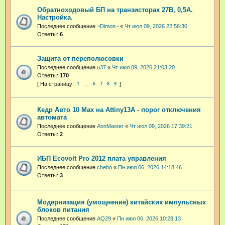
Обратноходовый БП на транзисторах 27В, 0,5А.
Настройка.
Последнее сообщение
~Dimon~
«
Чт июл 09, 2026 22:56:30
Ответы:
6
Защита от переполюсовки
Последнее сообщение
u37
«
Чт июл 09, 2026 21:03:20
Ответы:
170
1
6
7
8
9
…
Кедр Авто 10 Max на Attiny13A - порог отключения
автомата
Последнее сообщение
AonMaster
«
Чт июл 09, 2026 17:39:21
Ответы:
2
ИБП Ecovolt Pro 2012 плата управления
Последнее сообщение
chebo
«
Пн июл 06, 2026 14:18:46
Ответы:
3
Модернизация (умощнение) китайских импульсных
блоков питания
Последнее сообщение
AQ29
«
Пн июл 06, 2026 10:28:13