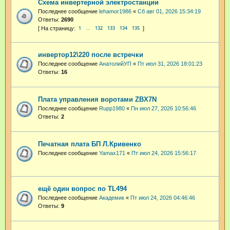
Схема инвертерной электростанции
Последнее сообщение
lehamor1986
«
Сб авг 01, 2026 15:34:19
Ответы:
2690
1
132
133
134
135
…
инвертор12\220 после встречки
Последнее сообщение
АнатолийУП
«
Пт июл 31, 2026 18:01:23
Ответы:
16
Плата управления воротами ZBX7N
Последнее сообщение
Rupp1980
«
Пн июл 27, 2026 10:56:46
Ответы:
2
Печатная плата БП Л.Кривенко
Последнее сообщение
Yamax171
«
Пт июл 24, 2026 15:56:17
ещё один вопрос по TL494
Последнее сообщение
Академик
«
Пт июл 24, 2026 04:46:46
Ответы:
9