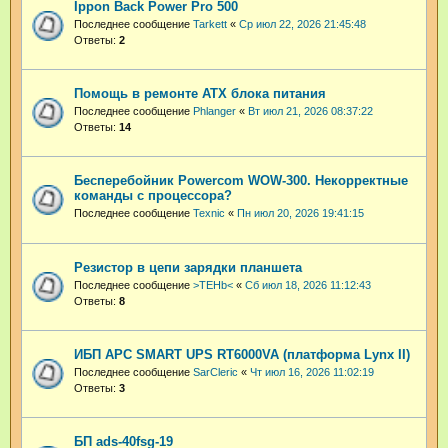
Ippon Back Power Pro 500
Последнее сообщение
Tarkett
«
Ср июл 22, 2026 21:45:48
Ответы:
2
Помощь в ремонте ATX блока питания
Последнее сообщение
Phlanger
«
Вт июл 21, 2026 08:37:22
Ответы:
14
Бесперебойник Powercom WOW-300. Некорректные
команды с процессора?
Последнее сообщение
Техnic
«
Пн июл 20, 2026 19:41:15
Резистор в цепи зарядки планшета
Последнее сообщение
>TEHb<
«
Сб июл 18, 2026 11:12:43
Ответы:
8
ИБП APC SMART UPS RT6000VA (платформа Lynx II)
Последнее сообщение
SarCleric
«
Чт июл 16, 2026 11:02:19
Ответы:
3
БП ads-40fsg-19