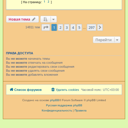
1
2
Новая тема
Страница
1
из
297
1
2
3
4
5
297
След.
14811 тем
…
Перейти
ПРАВА ДОСТУПА
Вы
не можете
начинать темы
Вы
не можете
отвечать на сообщения
Вы
не можете
редактировать свои сообщения
Вы
не можете
удалять свои сообщения
Вы
не можете
добавлять вложения
Список форумов
Удалить cookies
Часовой пояс:
UTC+03:00
Создано на основе
phpBB
® Forum Software © phpBB Limited
Русская поддержка phpBB
Конфиденциальность
|
Правила