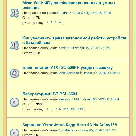
Mean Well: ИП для сбалансированных и умных
решений
Последнее сообщение
FIDER
«
Сб май 04, 2024 16:20:18
Ответы:
78
1
2
3
4
Как увеличить время автономной работы устройств
с батарейным
Последнее сообщение
covid-19
«
Чт окт 15, 2020 12:22:57
Ответы:
19
Блок питания ATX ISO-500PP уходит в защиту
Последнее сообщение
Mad Daimond
«
Пт авг 07, 2026 00:38:48
Лабораторный БП PSL-3604
Последнее сообщение
aleksey_1184
«
Чт авг 06, 2026 11:18:04
Ответы:
3968
1
196
197
198
199
…
Зарядное Устройство Кедр Авто 4А На Attiny13A
Последнее сообщение
AonMaster
«
Ср авг 05, 2026 12:05:22
Ответы:
67