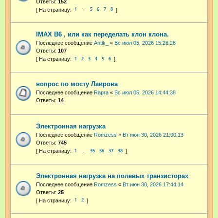
Ответы:
152
1
5
6
7
8
…
IMAX B6 , или как переделать клон клона.
Последнее сообщение
Antik_
«
Вс июл 05, 2026 15:26:28
Ответы:
107
1
2
3
4
5
6
вопрос по мосту Лаврова
Последнее сообщение
Rapra
«
Вс июл 05, 2026 14:44:38
Ответы:
14
Электронная нагрузка
Последнее сообщение
Romzess
«
Вт июн 30, 2026 21:00:13
Ответы:
745
1
35
36
37
38
…
Электронная нагрузка на полевых транзисторах
Последнее сообщение
Romzess
«
Вт июн 30, 2026 17:44:14
Ответы:
25
1
2