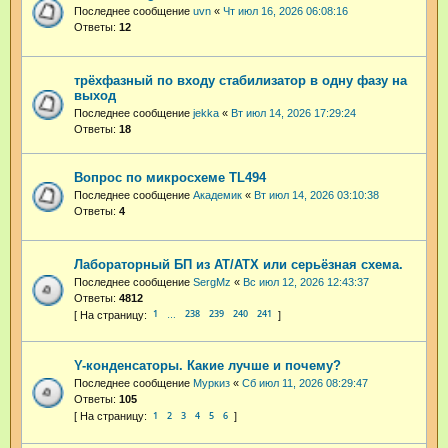
Последнее сообщение
uvn
«
Чт июл 16, 2026 06:08:16
Ответы:
12
трёхфазный по входу стабилизатор в одну фазу на
выход
Последнее сообщение
jekka
«
Вт июл 14, 2026 17:29:24
Ответы:
18
Вопрос по микросхеме TL494
Последнее сообщение
Академик
«
Вт июл 14, 2026 03:10:38
Ответы:
4
Лабораторный БП из AT/ATX или серьёзная схема.
Последнее сообщение
SergMz
«
Вс июл 12, 2026 12:43:37
Ответы:
4812
1
238
239
240
241
…
Y-конденсаторы. Какие лучше и почему?
Последнее сообщение
Муркиз
«
Сб июл 11, 2026 08:29:47
Ответы:
105
1
2
3
4
5
6