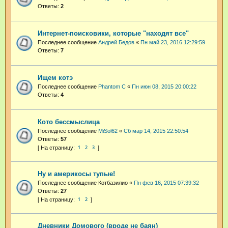
Ответы:
2
Интернет-поисковики, которые "находят все"
Последнее сообщение
Андрей Бедов
«
Пн май 23, 2016 12:29:59
Ответы:
7
Ищем котэ
Последнее сообщение
Phantom C
«
Пн июн 08, 2015 20:00:22
Ответы:
4
Кото бессмыслица
Последнее сообщение
MiSol62
«
Сб мар 14, 2015 22:50:54
Ответы:
57
1
2
3
Ну и америкосы тупые!
Последнее сообщение
Котбазилио
«
Пн фев 16, 2015 07:39:32
Ответы:
27
1
2
Дневники Домового (вроде не баян)