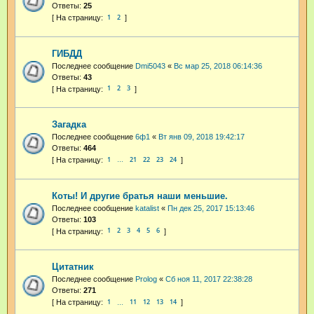
Ответы:
25
1
2
ГИБДД
Последнее сообщение
Dmi5043
«
Вс мар 25, 2018 06:14:36
Ответы:
43
1
2
3
Загадка
Последнее сообщение
6ф1
«
Вт янв 09, 2018 19:42:17
Ответы:
464
1
21
22
23
24
…
Коты! И другие братья наши меньшие.
Последнее сообщение
katalist
«
Пн дек 25, 2017 15:13:46
Ответы:
103
1
2
3
4
5
6
Цитатник
Последнее сообщение
Prolog
«
Сб ноя 11, 2017 22:38:28
Ответы:
271
1
11
12
13
14
…