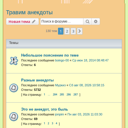
и
Травим анекдоты
с
к
Поиск
Расширенный п
Новая тема
1
2
3
След.
130 тем
Темы
Небольшое пояснение по теме
Последнее сообщение
boingo-00
«
Ср июн 18, 2014 08:48:47
Ответы:
6
Разные анекдоты
Последнее сообщение
Муркиз
«
Сб авг 08, 2026 10:58:15
Ответы:
5732
1
284
285
286
287
…
Это не анекдот, это быль
Последнее сообщение
jonpim
«
Пн авг 03, 2026 11:03:30
Ответы:
69
1
2
3
4