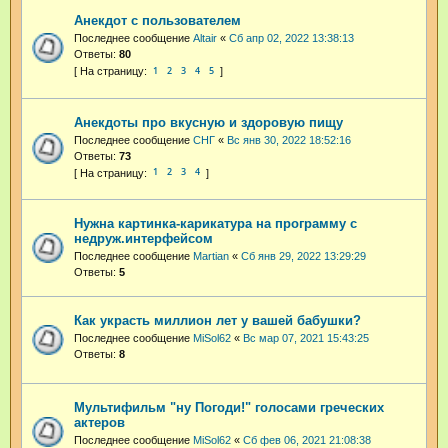
Анекдот с пользователем
Последнее сообщение
Altair
«
Сб апр 02, 2022 13:38:13
Ответы:
80
1
2
3
4
5
Анекдоты про вкусную и здоровую пищу
Последнее сообщение
СНГ
«
Вс янв 30, 2022 18:52:16
Ответы:
73
1
2
3
4
Нужна картинка-карикатура на программу с
недруж.интерфейсом
Последнее сообщение
Martian
«
Сб янв 29, 2022 13:29:29
Ответы:
5
Как украсть миллион лет у вашей бабушки?
Последнее сообщение
MiSol62
«
Вс мар 07, 2021 15:43:25
Ответы:
8
Мультифильм "ну Погоди!" голосами греческих
актеров
Последнее сообщение
MiSol62
«
Сб фев 06, 2021 21:08:38