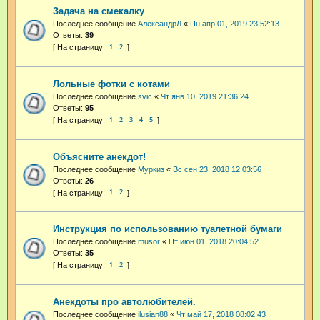
Задача на смекалку
Последнее сообщение
АлександрЛ
«
Пн апр 01, 2019 23:52:13
Ответы:
39
1
2
Лольные фотки с котами
Последнее сообщение
svic
«
Чт янв 10, 2019 21:36:24
Ответы:
95
1
2
3
4
5
Объясните анекдот!
Последнее сообщение
Муркиз
«
Вс сен 23, 2018 12:03:56
Ответы:
26
1
2
Инструкция по использованию туалетной бумаги
Последнее сообщение
musor
«
Пт июн 01, 2018 20:04:52
Ответы:
35
1
2
Анекдоты про автолюбителей.
Последнее сообщение
ilusian88
«
Чт май 17, 2018 08:02:43