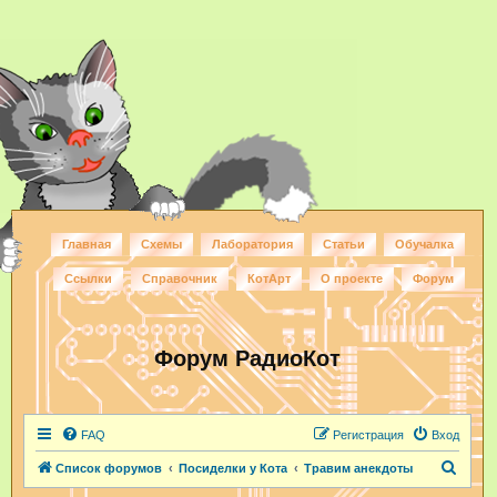
Главная
Схемы
Лаборатория
Статьи
Обучалка
Ссылки
Справочник
КотАрт
О проекте
Форум
Форум РадиоКот
FAQ
Регистрация
Вход
П
Список форумов
Посиделки у Кота
Травим анекдоты
о