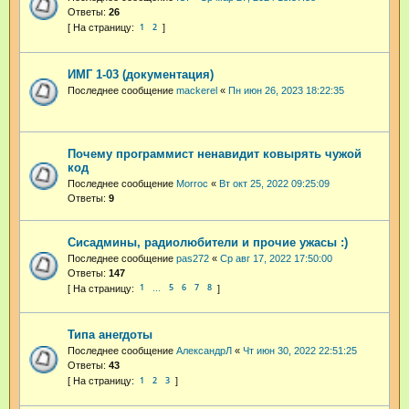
Ответы:
26
1
2
ИМГ 1-03 (документация)
Последнее сообщение
mackerel
«
Пн июн 26, 2023 18:22:35
Почему программист ненавидит ковырять чужой
код
Последнее сообщение
Morroc
«
Вт окт 25, 2022 09:25:09
Ответы:
9
Сисадмины, радиолюбители и прочие ужасы :)
Последнее сообщение
pas272
«
Ср авг 17, 2022 17:50:00
Ответы:
147
1
5
6
7
8
…
Типа анегдоты
Последнее сообщение
АлександрЛ
«
Чт июн 30, 2022 22:51:25
Ответы:
43
1
2
3