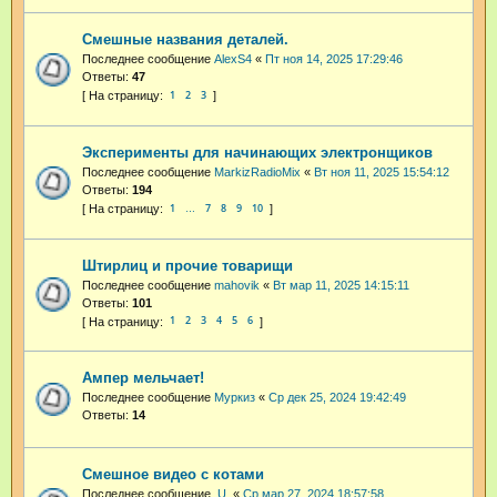
Смешные названия деталей.
Последнее сообщение
AlexS4
«
Пт ноя 14, 2025 17:29:46
Ответы:
47
1
2
3
Эксперименты для начинающих электронщиков
Последнее сообщение
MarkizRadioMix
«
Вт ноя 11, 2025 15:54:12
Ответы:
194
1
7
8
9
10
…
Штирлиц и прочие товарищи
Последнее сообщение
mahovik
«
Вт мар 11, 2025 14:15:11
Ответы:
101
1
2
3
4
5
6
Ампер мельчает!
Последнее сообщение
Муркиз
«
Ср дек 25, 2024 19:42:49
Ответы:
14
Смешное видео с котами
Последнее сообщение
.U.
«
Ср мар 27, 2024 18:57:58