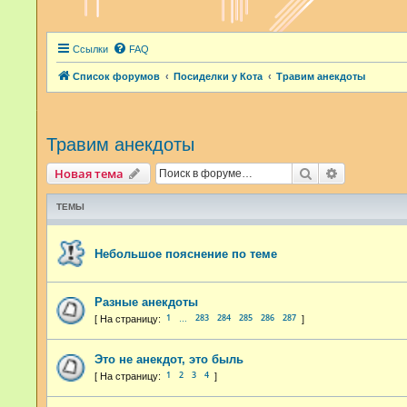
Ссылки
FAQ
Список форумов
Посиделки у Кота
Травим анекдоты
Травим анекдоты
Поиск
Расширенн
Новая тема
ТЕМЫ
Небольшое пояснение по теме
Разные анекдоты
1
283
284
285
286
287
…
Это не анекдот, это быль
1
2
3
4