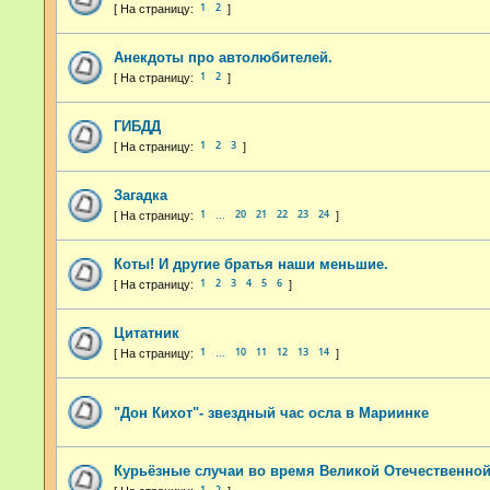
1
2
Анекдоты про автолюбителей.
1
2
ГИБДД
1
2
3
Загадка
1
20
21
22
23
24
…
Коты! И другие братья наши меньшие.
1
2
3
4
5
6
Цитатник
1
10
11
12
13
14
…
"Дон Кихот"- звездный час осла в Мариинке
Курьёзные случаи во время Великой Отечественно
1
2