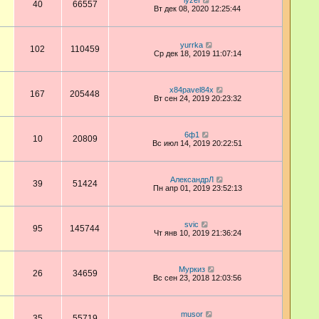
iyzef
40
66557
Вт дек 08, 2020 12:25:44
yurrka
102
110459
Ср дек 18, 2019 11:07:14
x84pavel84x
167
205448
Вт сен 24, 2019 20:23:32
6ф1
10
20809
Вс июл 14, 2019 20:22:51
АлександрЛ
39
51424
Пн апр 01, 2019 23:52:13
svic
95
145744
Чт янв 10, 2019 21:36:24
Муркиз
26
34659
Вс сен 23, 2018 12:03:56
musor
35
55719