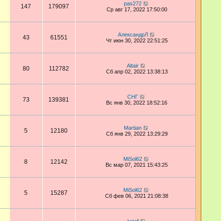
pas272
147
179097
Ср авг 17, 2022 17:50:00
АлександрЛ
43
61551
Чт июн 30, 2022 22:51:25
Altair
80
112782
Сб апр 02, 2022 13:38:13
СНГ
73
139381
Вс янв 30, 2022 18:52:16
Martian
5
12180
Сб янв 29, 2022 13:29:29
MiSol62
8
12142
Вс мар 07, 2021 15:43:25
MiSol62
5
15287
Сб фев 06, 2021 21:08:38