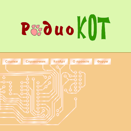
Ссылки
Справочник
КотАрт
О проекте
Форум