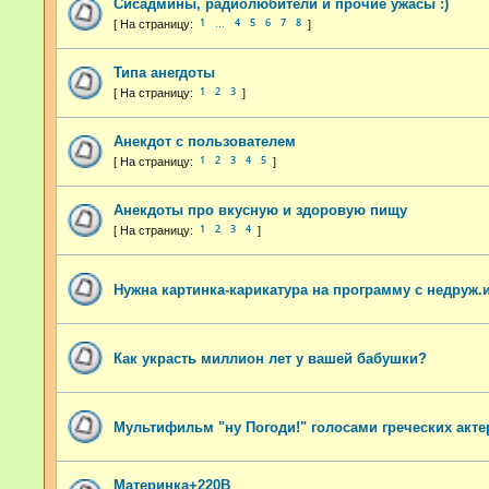
Сисадмины, радиолюбители и прочие ужасы :)
1
4
5
6
7
8
…
Типа анегдоты
1
2
3
Анекдот с пользователем
1
2
3
4
5
Анекдоты про вкусную и здоровую пищу
1
2
3
4
Нужна картинка-карикатура на программу с недруж
Как украсть миллион лет у вашей бабушки?
Мультифильм "ну Погоди!" голосами греческих акте
Материнка+220В