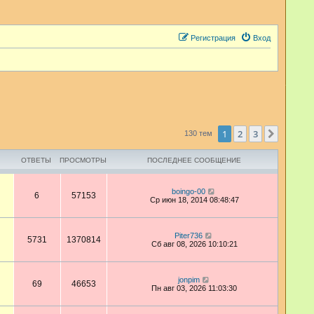
Регистрация
Вход
1
2
3
След.
130 тем
ОТВЕТЫ
ПРОСМОТРЫ
ПОСЛЕДНЕЕ СООБЩЕНИЕ
boingo-00
6
57153
Ср июн 18, 2014 08:48:47
Piter736
5731
1370814
Сб авг 08, 2026 10:10:21
jonpim
69
46653
Пн авг 03, 2026 11:03:30