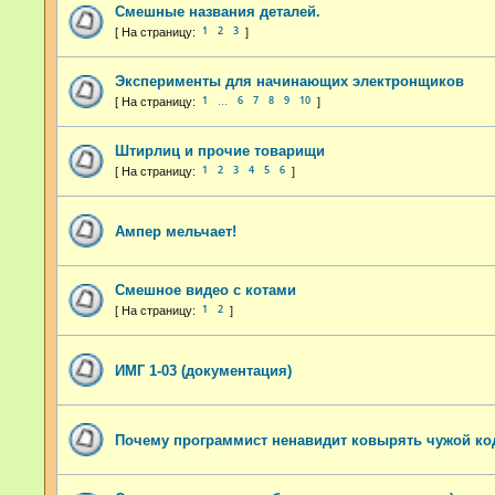
Смешные названия деталей.
1
2
3
Эксперименты для начинающих электронщиков
1
6
7
8
9
10
…
Штирлиц и прочие товарищи
1
2
3
4
5
6
Ампер мельчает!
Смешное видео с котами
1
2
ИМГ 1-03 (документация)
Почему программист ненавидит ковырять чужой ко