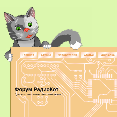
Главная
Схемы
Лаборатория
Статьи
Обучалка
Форум РадиоКот
Здесь можно немножко помяукать :)