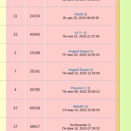
FAKIR
11
24210
Вт дек 20, 2016 08:40:35
Dr.Tr.
22
40492
Пн ноя 21, 2016 21:37:40
Андрей Бедов
2
15188
Пт июн 03, 2016 10:20:24
Андрей Бедов
7
25141
Пн май 23, 2016 12:29:59
Phantom C
4
20785
Пн июн 08, 2015 20:00:22
MiSol62
57
65529
Сб мар 14, 2015 22:50:54
Котбазилио
27
48617
Пн фев 16, 2015 07:39:32