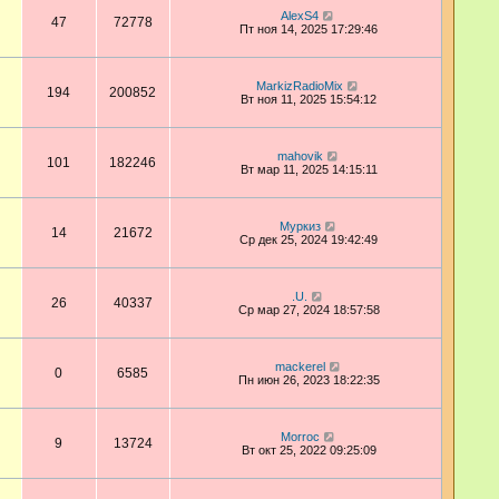
AlexS4
47
72778
Пт ноя 14, 2025 17:29:46
MarkizRadioMix
194
200852
Вт ноя 11, 2025 15:54:12
mahovik
101
182246
Вт мар 11, 2025 14:15:11
Муркиз
14
21672
Ср дек 25, 2024 19:42:49
.U.
26
40337
Ср мар 27, 2024 18:57:58
mackerel
0
6585
Пн июн 26, 2023 18:22:35
Morroc
9
13724
Вт окт 25, 2022 09:25:09