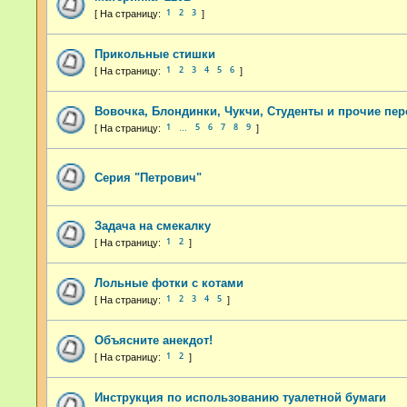
1
2
3
Прикольные стишки
1
2
3
4
5
6
Вовочка, Блондинки, Чукчи, Студенты и прочие пер
1
5
6
7
8
9
…
Серия "Петрович"
Задача на смекалку
1
2
Лольные фотки с котами
1
2
3
4
5
Объясните анекдот!
1
2
Инструкция по использованию туалетной бумаги