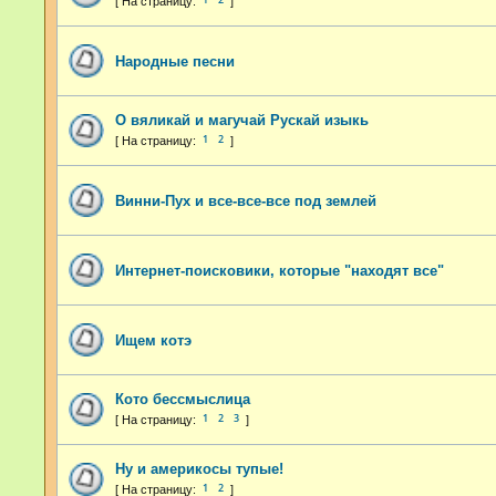
Народные песни
О вяликай и магучай Рускай изыкь
1
2
Винни-Пух и все-все-все под землей
Интернет-поисковики, которые "находят все"
Ищем котэ
Кото бессмыслица
1
2
3
Ну и америкосы тупые!
1
2