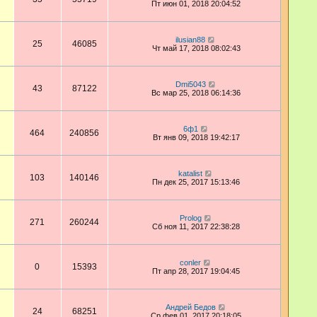
Пт июн 01, 2018 20:04:52
ilusian88
25
46085
Чт май 17, 2018 08:02:43
Dmi5043
43
87122
Вс мар 25, 2018 06:14:36
6ф1
464
240856
Вт янв 09, 2018 19:42:17
katalist
103
140146
Пн дек 25, 2017 15:13:46
Prolog
271
260244
Сб ноя 11, 2017 22:38:28
conler
0
15393
Пт апр 28, 2017 19:04:45
Андрей Бедов
24
68251
Ср фев 01, 2017 20:18:05