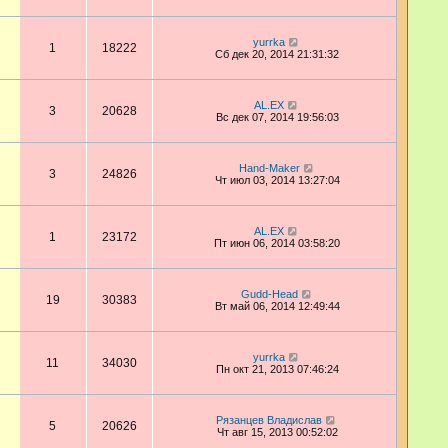
yurrka
1
18222
Сб дек 20, 2014 21:31:32
AL.EX
3
20628
Вс дек 07, 2014 19:56:03
Hand-Maker
3
24826
Чт июл 03, 2014 13:27:04
AL.EX
1
23172
Пт июн 06, 2014 03:58:20
Gudd-Head
19
30383
Вт май 06, 2014 12:49:44
yurrka
11
34030
Пн окт 21, 2013 07:46:24
Рязанцев Владислав
5
20626
Чт авг 15, 2013 00:52:02