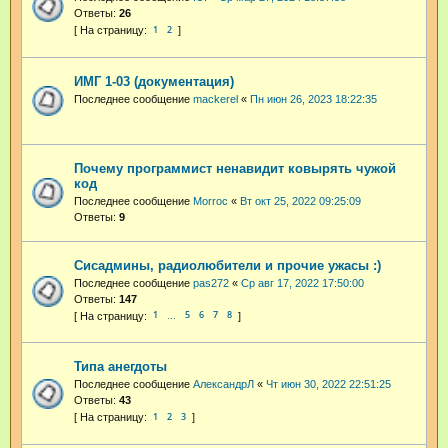
Ответы:
26
1
2
ИМГ 1-03 (документация)
Последнее сообщение
mackerel
«
Пн июн 26, 2023 18:22:35
Почему программист ненавидит ковырять чужой
код
Последнее сообщение
Morroc
«
Вт окт 25, 2022 09:25:09
Ответы:
9
Сисадмины, радиолюбители и прочие ужасы :)
Последнее сообщение
pas272
«
Ср авг 17, 2022 17:50:00
Ответы:
147
1
5
6
7
8
…
Типа анегдоты
Последнее сообщение
АлександрЛ
«
Чт июн 30, 2022 22:51:25
Ответы:
43
1
2
3