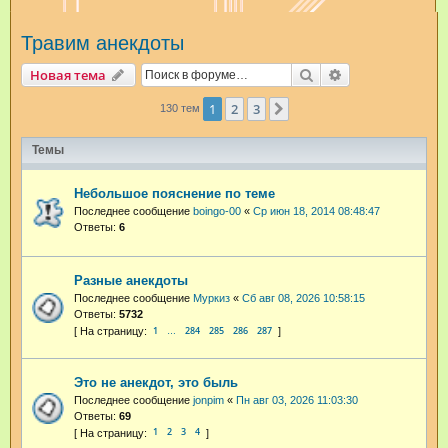
и
Травим анекдоты
с
к
Поиск
Расширенный п
Новая тема
1
2
3
След.
130 тем
Темы
Небольшое пояснение по теме
Последнее сообщение
boingo-00
«
Ср июн 18, 2014 08:48:47
Ответы:
6
Разные анекдоты
Последнее сообщение
Муркиз
«
Сб авг 08, 2026 10:58:15
Ответы:
5732
1
284
285
286
287
…
Это не анекдот, это быль
Последнее сообщение
jonpim
«
Пн авг 03, 2026 11:03:30
Ответы:
69
1
2
3
4