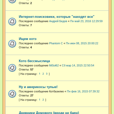
Ответы:
2
Интернет-поисковики, которые "находят все"
Последнее сообщение
Андрей Бедов
«
Пн май 23, 2016 12:29:59
Ответы:
7
Ищем котэ
Последнее сообщение
Phantom C
«
Пн июн 08, 2015 20:00:22
Ответы:
4
Кото бессмыслица
Последнее сообщение
MiSol62
«
Сб мар 14, 2015 22:50:54
Ответы:
57
1
2
3
Ну и америкосы тупые!
Последнее сообщение
Котбазилио
«
Пн фев 16, 2015 07:39:32
Ответы:
27
1
2
Дневники Домового (вроде не баян)