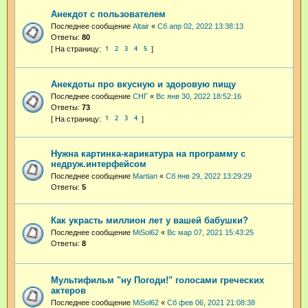
Анекдот с пользователем
Последнее сообщение
Altair
«
Сб апр 02, 2022 13:38:13
Ответы:
80
1
2
3
4
5
Анекдоты про вкусную и здоровую пищу
Последнее сообщение
СНГ
«
Вс янв 30, 2022 18:52:16
Ответы:
73
1
2
3
4
Нужна картинка-карикатура на программу с
недруж.интерфейсом
Последнее сообщение
Martian
«
Сб янв 29, 2022 13:29:29
Ответы:
5
Как украсть миллион лет у вашей бабушки?
Последнее сообщение
MiSol62
«
Вс мар 07, 2021 15:43:25
Ответы:
8
Мультифильм "ну Погоди!" голосами греческих
актеров
Последнее сообщение
MiSol62
«
Сб фев 06, 2021 21:08:38