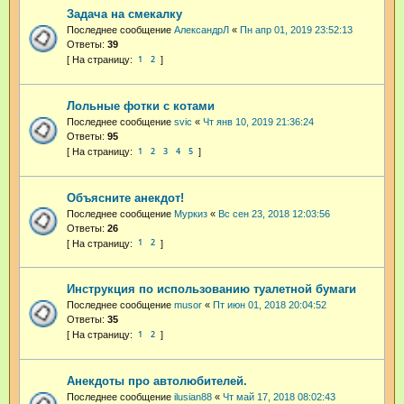
Задача на смекалку
Последнее сообщение
АлександрЛ
«
Пн апр 01, 2019 23:52:13
Ответы:
39
1
2
Лольные фотки с котами
Последнее сообщение
svic
«
Чт янв 10, 2019 21:36:24
Ответы:
95
1
2
3
4
5
Объясните анекдот!
Последнее сообщение
Муркиз
«
Вс сен 23, 2018 12:03:56
Ответы:
26
1
2
Инструкция по использованию туалетной бумаги
Последнее сообщение
musor
«
Пт июн 01, 2018 20:04:52
Ответы:
35
1
2
Анекдоты про автолюбителей.
Последнее сообщение
ilusian88
«
Чт май 17, 2018 08:02:43