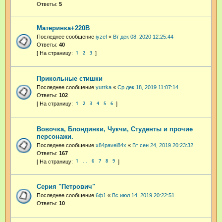
Ответы:
5
Материнка+220В
Последнее сообщение
iyzef
«
Вт дек 08, 2020 12:25:44
Ответы:
40
1
2
3
Прикольные стишки
Последнее сообщение
yurrka
«
Ср дек 18, 2019 11:07:14
Ответы:
102
1
2
3
4
5
6
Вовочка, Блондинки, Чукчи, Студенты и прочие
персонажи.
Последнее сообщение
x84pavel84x
«
Вт сен 24, 2019 20:23:32
Ответы:
167
1
6
7
8
9
…
Серия "Петрович"
Последнее сообщение
6ф1
«
Вс июл 14, 2019 20:22:51
Ответы:
10