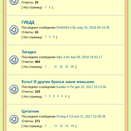
Ответы:
25
1
2
ГИБДД
Последнее сообщение
Dmi5043
«
Вс мар 25, 2018 06:14:36
Ответы:
43
1
2
3
Загадка
Последнее сообщение
6ф1
«
Вт янв 09, 2018 19:42:17
Ответы:
464
1
21
22
23
24
…
Коты! И другие братья наши меньшие.
Последнее сообщение
katalist
«
Пн дек 25, 2017 15:13:46
Ответы:
103
1
2
3
4
5
6
Цитатник
Последнее сообщение
Prolog
«
Сб ноя 11, 2017 22:38:28
Ответы:
271
1
11
12
13
14
…