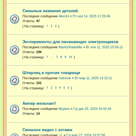
Смешные названия деталей.
Последнее сообщение
AlexS4
«
Пт ноя 14, 2025 17:29:46
Ответы:
47
1
2
3
Эксперименты для начинающих электронщиков
Последнее сообщение
MarkizRadioMix
«
Вт ноя 11, 2025 15:54:12
Ответы:
194
1
7
8
9
10
…
Штирлиц и прочие товарищи
Последнее сообщение
mahovik
«
Вт мар 11, 2025 14:15:11
Ответы:
101
1
2
3
4
5
6
Ампер мельчает!
Последнее сообщение
Муркиз
«
Ср дек 25, 2024 19:42:49
Ответы:
14
Смешное видео с котами
Последнее сообщение
.U.
«
Ср мар 27, 2024 18:57:58