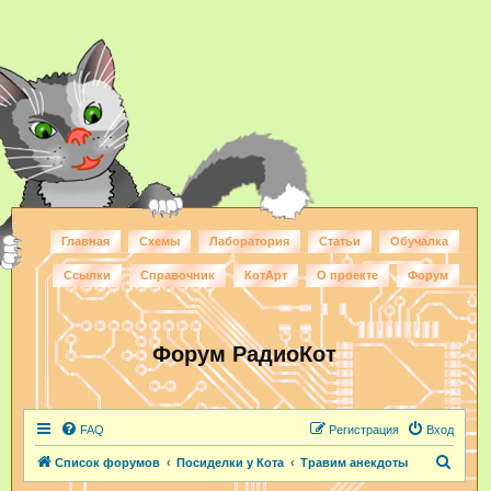
Главная
Схемы
Лаборатория
Статьи
Обучалка
Ссылки
Справочник
КотАрт
О проекте
Форум
Форум РадиоКот
FAQ
Регистрация
Вход
П
Список форумов
Посиделки у Кота
Травим анекдоты
о