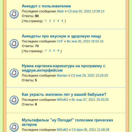
Анекдот с пользователем
Последнее сообщение
Altair
«
Сб апр 02, 2022 13:38:13
Ответы:
80
1
2
3
4
5
Анекдоты про вкусную и здоровую пищу
Последнее сообщение
СНГ
«
Вс янв 30, 2022 18:52:16
Ответы:
73
1
2
3
4
Нужна картинка-карикатура на программу с
недруж.интерфейсом
Последнее сообщение
Martian
«
Сб янв 29, 2022 13:29:29
Ответы:
5
Как украсть миллион лет у вашей бабушки?
Последнее сообщение
MiSol62
«
Вс мар 07, 2021 15:43:25
Ответы:
8
Мультифильм "ну Погоди!" голосами греческих
актеров
Последнее сообщение
MiSol62
«
Сб фев 06, 2021 21:08:38