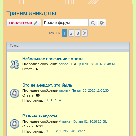
и
Травим анекдоты
с
к
Поиск
Расширенный п
Новая тема
1
2
3
След.
130 тем
Темы
Небольшое пояснение по теме
Последнее сообщение
boingo-00
«
Ср июн 18, 2014 08:48:47
Ответы:
6
Это не анекдот, это быль
Последнее сообщение
jonpim
«
Пн авг 03, 2026 11:03:30
Ответы:
69
1
2
3
4
Разные анекдоты
Последнее сообщение
Муркиз
«
Вс авг 02, 2026 15:38:44
Ответы:
5728
1
284
285
286
287
…