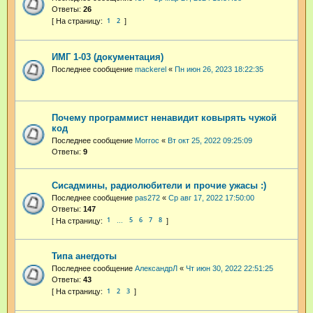
Ответы:
26
1
2
ИМГ 1-03 (документация)
Последнее сообщение
mackerel
«
Пн июн 26, 2023 18:22:35
Почему программист ненавидит ковырять чужой
код
Последнее сообщение
Morroc
«
Вт окт 25, 2022 09:25:09
Ответы:
9
Сисадмины, радиолюбители и прочие ужасы :)
Последнее сообщение
pas272
«
Ср авг 17, 2022 17:50:00
Ответы:
147
1
5
6
7
8
…
Типа анегдоты
Последнее сообщение
АлександрЛ
«
Чт июн 30, 2022 22:51:25
Ответы:
43
1
2
3