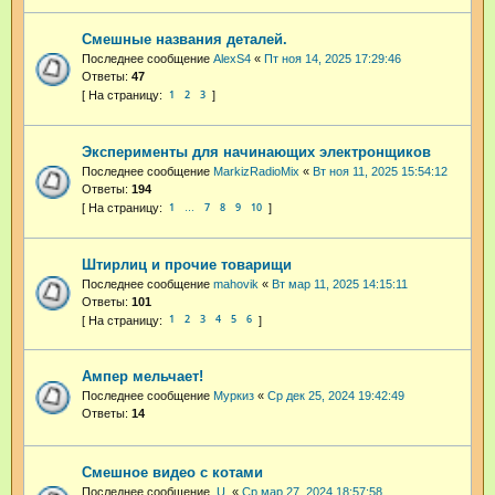
Смешные названия деталей.
Последнее сообщение
AlexS4
«
Пт ноя 14, 2025 17:29:46
Ответы:
47
1
2
3
Эксперименты для начинающих электронщиков
Последнее сообщение
MarkizRadioMix
«
Вт ноя 11, 2025 15:54:12
Ответы:
194
1
7
8
9
10
…
Штирлиц и прочие товарищи
Последнее сообщение
mahovik
«
Вт мар 11, 2025 14:15:11
Ответы:
101
1
2
3
4
5
6
Ампер мельчает!
Последнее сообщение
Муркиз
«
Ср дек 25, 2024 19:42:49
Ответы:
14
Смешное видео с котами
Последнее сообщение
.U.
«
Ср мар 27, 2024 18:57:58