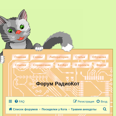
Главная
Схемы
Лаборатория
Статьи
Обучалка
Ссылки
Справочник
КотАрт
О проекте
Форум
Форум РадиоКот
FAQ
Регистрация
Вход
П
Список форумов
Посиделки у Кота
Травим анекдоты
о