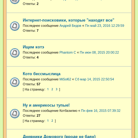
Ответы:
2
Интернет-поисковики, которые "находят все"
Последнее сообщение
Андрей Бедов
«
Пн май 23, 2016 12:29:59
Ответы:
7
Ищем котэ
Последнее сообщение
Phantom C
«
Пн июн 08, 2015 20:00:22
Ответы:
4
Кото бессмыслица
Последнее сообщение
MiSol62
«
Сб мар 14, 2015 22:50:54
Ответы:
57
1
2
3
Ну и америкосы тупые!
Последнее сообщение
Котбазилио
«
Пн фев 16, 2015 07:39:32
Ответы:
27
1
2
Дневники Домового (вроде не баян)