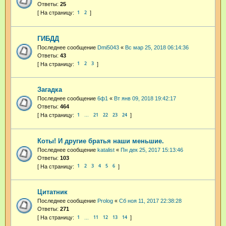
Ответы:
25
1
2
ГИБДД
Последнее сообщение
Dmi5043
«
Вс мар 25, 2018 06:14:36
Ответы:
43
1
2
3
Загадка
Последнее сообщение
6ф1
«
Вт янв 09, 2018 19:42:17
Ответы:
464
1
21
22
23
24
…
Коты! И другие братья наши меньшие.
Последнее сообщение
katalist
«
Пн дек 25, 2017 15:13:46
Ответы:
103
1
2
3
4
5
6
Цитатник
Последнее сообщение
Prolog
«
Сб ноя 11, 2017 22:38:28
Ответы:
271
1
11
12
13
14
…