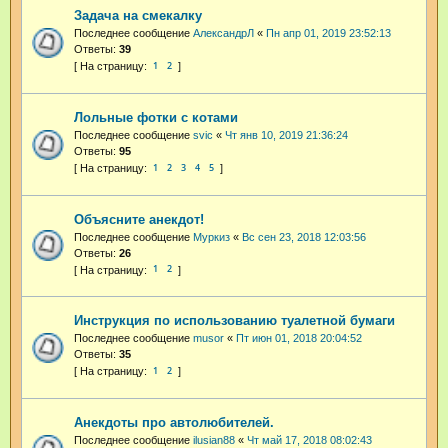
Задача на смекалку
Последнее сообщение
АлександрЛ
«
Пн апр 01, 2019 23:52:13
Ответы:
39
1
2
Лольные фотки с котами
Последнее сообщение
svic
«
Чт янв 10, 2019 21:36:24
Ответы:
95
1
2
3
4
5
Объясните анекдот!
Последнее сообщение
Муркиз
«
Вс сен 23, 2018 12:03:56
Ответы:
26
1
2
Инструкция по использованию туалетной бумаги
Последнее сообщение
musor
«
Пт июн 01, 2018 20:04:52
Ответы:
35
1
2
Анекдоты про автолюбителей.
Последнее сообщение
ilusian88
«
Чт май 17, 2018 08:02:43